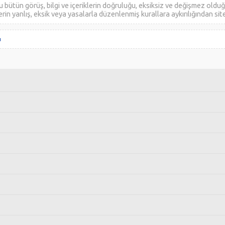
ütün görüş, bilgi ve içeriklerin doğruluğu, eksiksiz ve değişmez olduğu,
ilerin yanlış, eksik veya yasalarla düzenlenmiş kurallara aykırılığından sit
ı