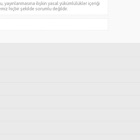
 yayınlanmasına ilişkin yasal yükümlülükler içeriği
emiz hiçbir şekilde sorumlu değildir.