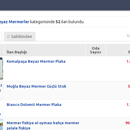
eyaz Mermerler
kategorisinde
52
ilan bulundu.
G
Sahibinden
Oda
İlan Başlığı
Sayısı
Kemalpaşa Beyaz Mermer Plaka
1
Muğla Beyaz Mermer Güçlü Stok
Bianco Dolomit Mermer Plaka
1
Mermer fiskiye el oyması bahçe mermer
90
şelale fiskiye