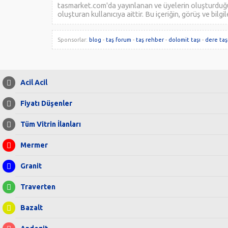
tasmarket.com'da yayınlanan ve üyelerin oluşturduğu b
oluşturan kullanıcıya aittir. Bu içeriğin, görüş ve bilg
Sponsorlar:
blog
-
taş forum
-
taş rehber
-
dolomit taşı
-
dere taş
Acil Acil
Fiyatı Düşenler
Tüm Vitrin İlanları
Mermer
Granit
Traverten
Bazalt