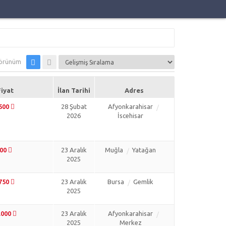
örünüm
Fiyat
İlan Tarihi
Adres
.500
28 Şubat
Afyonkarahisar
2026
İscehisar
500
23 Aralık
Muğla
Yatağan
2025
.750
23 Aralık
Bursa
Gemlik
2025
.000
23 Aralık
Afyonkarahisar
2025
Merkez