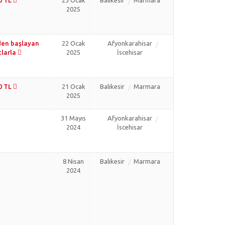
0 TL
23 Ocak
Balıkesir
Marmara
2025
den başlayan
22 Ocak
Afyonkarahisar
tlarla
2025
İscehisar
0 TL
21 Ocak
Balıkesir
Marmara
2025
31 Mayıs
Afyonkarahisar
2024
İscehisar
8 Nisan
Balıkesir
Marmara
2024