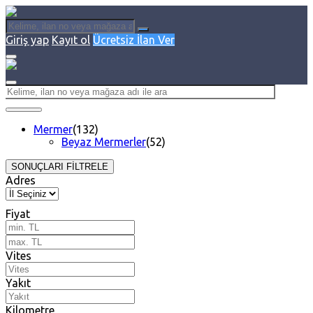
Giriş yap
Kayıt ol
Ücretsiz İlan Ver
Mermer
(132)
Beyaz Mermerler
(52)
SONUÇLARI FİLTRELE
Adres
Fiyat
Vites
Yakıt
Kilometre