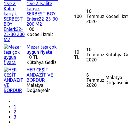
1.ve 2. Kalite
karışık
10
SERBEST BOY
100
Temmuz
Kocaeli
İzm
Enleri:22-25-30
2020
200 M2
100
Kocaeli
İzmit
Mezar taşı çok
10
uygun fiyata
10
Temmuz
Kütahya
G
10 TL
TL
2020
Kütahya
Gediz
HER ÇEŞİT
ANDAZİT VE
6
Malatya
BORDUR
Temmuz
Doğanşehi
Malatya
2020
Doğanşehir
1
2
3