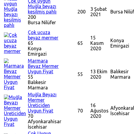
Çok uygun
Muğla beyazı
3 Şubat
kesilmiş pahlı
200
Bursa
Nilü
2021
200
Bursa
Nilüfer
Çok ucuza
beyaz mermer
15
Konya
65
65
Kasım
Emirgazi
Konya
2020
Emirgazi
Marmara
Beyaz Mermer
Uygun Fiyat
13 Ekim
Balıkesir
55
55
2020
Marmara
Balıkesir
Marmara
Muğla Beyazı
Mermer
Üreticiden
16
Afyonkara
Uygun Fiyat
70
Ağustos
İscehisar
70
2020
Afyonkarahisar
İscehisar
Çok Uygun