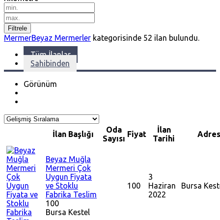
Filtrele
Mermer
Beyaz Mermerler
kategorisinde
52
ilan bulundu.
Tüm İlanlar
Sahibinden
Görünüm
Oda
İlan
İlan Başlığı
Fiyat
Adre
Sayısı
Tarihi
Beyaz Muğla
Mermeri Çok
Uygun Fiyata
3
ve Stoklu
100
Haziran
Bursa
Kest
Fabrika Teslim
2022
100
Bursa
Kestel