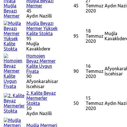
Muğla Beyazı
27
Mermer
45
Temmuz
Aydın
Nazil
45
2020
Aydın
Nazilli
Muğla Beyazı
Mermer Yüksek
18
Kalite Stokta
Muğla
95
Temmuz
95
Kavaklıder
2020
Muğla
Kavaklıdere
Homojen
Beyaz Mermer
Kalite Uygun
16
Afyonkara
Fiyata
90
Temmuz
İscehisar
90
2020
Afyonkarahisar
İscehisar
2. Kalite Beyaz
Mermerler
15
Stokta
50
Temmuz
Aydın
Nazil
50
2020
Aydın
Nazilli
Muğla Mermeri