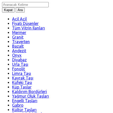
Kapat
Ara
Acil Acil
Fiyatı Düşenler
Tüm Vitrin İlanları
Mermer
Granit
Traverten
Bazalt
Andezit
Onyx
Diyabaz
Urla Taşı
Fonolit
Limra Taşı
Kayrak Taşı
Küfeki Taşı
Küp Taşlar
Kaldırım Bordürleri
Yağmur Oluk Taşları
Engelli Taşları
Gabro
Kültür Taşları