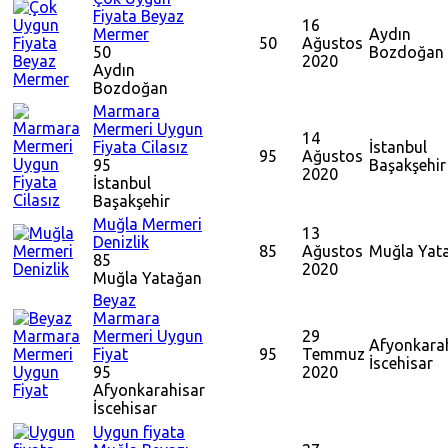
Fiyata Beyaz
16
Mermer
Aydın
50
Ağustos
50
Bozdoğan
2020
Aydın
Bozdoğan
Marmara
Mermeri Uygun
14
Fiyata Cilasız
İstanbul
95
Ağustos
95
Başakşehir
2020
İstanbul
Başakşehir
Muğla Mermeri
13
Denizlik
85
Ağustos
Muğla
Yat
85
2020
Muğla
Yatağan
Beyaz
Marmara
Mermeri Uygun
29
Afyonkara
Fiyat
95
Temmuz
İscehisar
95
2020
Afyonkarahisar
İscehisar
Uygun fiyata