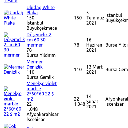
Uludağ White
Plaka
5
İstanbul
150
150
Temmuz
Büyükçek
İstanbul
2021
Büyükçekmece
Döşemelik 2
cm 60 30
16
mermer
78
Haziran
Bursa
Yıld
78
2021
Bursa
Yıldırım
Mermer
Denizlik
13 Mart
110
Bursa
Geml
110
2021
Bursa
Gemlik
Menekşe violet
marble
2*60*60 22 $
14
m2
22
Afyonkara
Şubat
22
1.048
İscehisar
2021
1.048
Afyonkarahisar
İscehisar