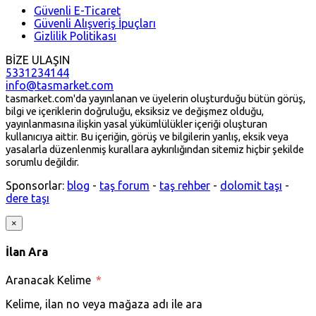
Güvenli E-Ticaret
Güvenli Alışveriş İpuçları
Gizlilik Politikası
BİZE ULAŞIN
5331234144
info@tasmarket.com
tasmarket.com'da yayınlanan ve üyelerin oluşturduğu bütün görüş,
bilgi ve içeriklerin doğruluğu, eksiksiz ve değişmez olduğu,
yayınlanmasına ilişkin yasal yükümlülükler içeriği oluşturan
kullanıcıya aittir. Bu içeriğin, görüş ve bilgilerin yanlış, eksik veya
yasalarla düzenlenmiş kurallara aykırılığından sitemiz hiçbir şekilde
sorumlu değildir.
Sponsorlar:
blog
-
taş forum
-
taş rehber
-
dolomit taşı
-
dere taşı
×
İlan Ara
Aranacak Kelime
*
Kelime, ilan no veya mağaza adı ile ara