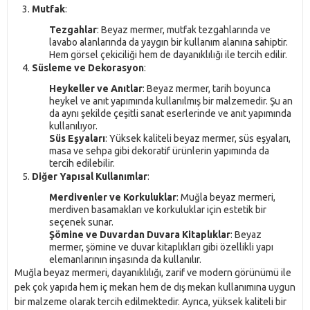
Mutfak
:
Tezgahlar
: Beyaz mermer, mutfak tezgahlarında ve
lavabo alanlarında da yaygın bir kullanım alanına sahiptir.
Hem görsel çekiciliği hem de dayanıklılığı ile tercih edilir.
Süsleme ve Dekorasyon
:
Heykeller ve Anıtlar
: Beyaz mermer, tarih boyunca
heykel ve anıt yapımında kullanılmış bir malzemedir. Şu an
da aynı şekilde çeşitli sanat eserlerinde ve anıt yapımında
kullanılıyor.
Süs Eşyaları
: Yüksek kaliteli beyaz mermer, süs eşyaları,
masa ve sehpa gibi dekoratif ürünlerin yapımında da
tercih edilebilir.
Diğer Yapısal Kullanımlar
:
Merdivenler ve Korkuluklar
: Muğla beyaz mermeri,
merdiven basamakları ve korkuluklar için estetik bir
seçenek sunar.
Şömine ve Duvardan Duvara Kitaplıklar
: Beyaz
mermer, şömine ve duvar kitaplıkları gibi özellikli yapı
elemanlarının inşasında da kullanılır.
Muğla beyaz mermeri, dayanıklılığı, zarif ve modern görünümü ile
pek çok yapıda hem iç mekan hem de dış mekan kullanımına uygun
bir malzeme olarak tercih edilmektedir. Ayrıca, yüksek kaliteli bir