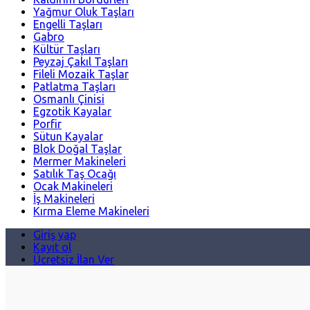
Yağmur Oluk Taşları
Engelli Taşları
Gabro
Kültür Taşları
Peyzaj Çakıl Taşları
Fileli Mozaik Taşlar
Patlatma Taşları
Osmanlı Çinisi
Egzotik Kayalar
Porfir
Sütun Kayalar
Blok Doğal Taşlar
Mermer Makineleri
Satılık Taş Ocağı
Ocak Makineleri
İş Makineleri
Kırma Eleme Makineleri
Giriş yap
Kayıt ol
Ücretsiz İlan Ver