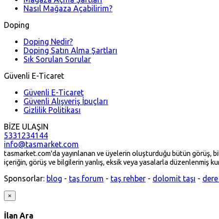
Nasıl Mağaza Açabilirim?
Doping
Doping Nedir?
Doping Satın Alma Şartları
Sık Sorulan Sorular
Güvenli E-Ticaret
Güvenli E-Ticaret
Güvenli Alışveriş İpuçları
Gizlilik Politikası
BİZE ULAŞIN
5331234144
info@tasmarket.com
tasmarket.com'da yayınlanan ve üyelerin oluşturduğu bütün görüş, bilgi 
içeriğin, görüş ve bilgilerin yanlış, eksik veya yasalarla düzenlenmiş kur
Sponsorlar:
blog
-
taş forum
-
taş rehber
-
dolomit taşı
-
dere
×
İlan Ara