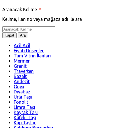
Aranacak Kelime
*
Kelime, ilan no veya mağaza adı ile ara
Kapat
Ara
Acil Acil
Fiyatı Düşenler
Tüm Vitrin İlanları
Mermer
Granit
Traverten
Bazalt
Andezit
Onyx
Diyabaz
Urla Taşı
Fonolit
Limra Taşı
Kayrak Taşı
Küfeki Taşı
Küp Taşlar
Kaldırım Bordürleri