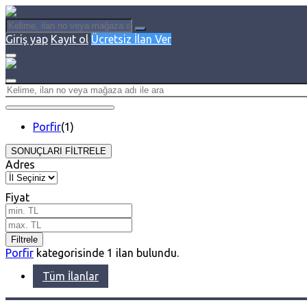
Giriş yap
Kayıt ol
Ücretsiz İlan Ver
Porfir
(1)
SONUÇLARI FİLTRELE
Adres
Fiyat
Filtrele
Porfir
kategorisinde
1
ilan bulundu.
Tüm İlanlar