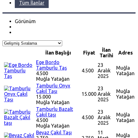
Tüm İlanlar
Görünüm
İlan
İlan Başlığı
Fiyat
Adres
Tarihi
Ege Bordo
23
Tamburlu Taş
Muğla
4.500
Aralık
4.500
Yatağan
2025
Muğla
Yatağan
Tamburlu Onyx
23
Çakıl Taşı
Muğla
15.000
Aralık
15.000
Yatağan
2025
Muğla
Yatağan
Tamburlu Bazalt
23
Çakıl taşı
Muğla
4.500
Aralık
4.500
Yatağan
2025
Muğla
Yatağan
Beyaz Çakıl Taşı
11
Muğla