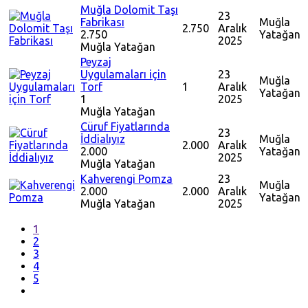
Muğla Dolomit Taşı
23
Fabrikası
Muğla
2.750
Aralık
2.750
Yatağan
2025
Muğla
Yatağan
Peyzaj
Uygulamaları için
23
Muğla
Torf
1
Aralık
Yatağan
1
2025
Muğla
Yatağan
Cüruf Fiyatlarında
23
İddialıyız
Muğla
2.000
Aralık
2.000
Yatağan
2025
Muğla
Yatağan
Kahverengi Pomza
23
Muğla
2.000
2.000
Aralık
Yatağan
Muğla
Yatağan
2025
1
2
3
4
5