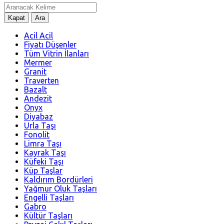
Kapat
Ara
Acil Acil
Fiyatı Düşenler
Tüm Vitrin İlanları
Mermer
Granit
Traverten
Bazalt
Andezit
Onyx
Diyabaz
Urla Taşı
Fonolit
Limra Taşı
Kayrak Taşı
Küfeki Taşı
Küp Taşlar
Kaldırım Bordürleri
Yağmur Oluk Taşları
Engelli Taşları
Gabro
Kültür Taşları