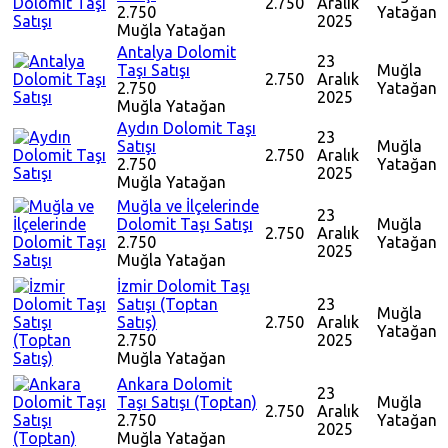
2.750
Aralık
2.750
Yatağan
2025
Muğla
Yatağan
Antalya Dolomit
23
Taşı Satışı
Muğla
2.750
Aralık
2.750
Yatağan
2025
Muğla
Yatağan
Aydın Dolomit Taşı
23
Satışı
Muğla
2.750
Aralık
2.750
Yatağan
2025
Muğla
Yatağan
Muğla ve İlçelerinde
23
Dolomit Taşı Satışı
Muğla
2.750
Aralık
2.750
Yatağan
2025
Muğla
Yatağan
İzmir Dolomit Taşı
Satışı (Toptan
23
Muğla
Satış)
2.750
Aralık
Yatağan
2.750
2025
Muğla
Yatağan
Ankara Dolomit
23
Taşı Satışı (Toptan)
Muğla
2.750
Aralık
2.750
Yatağan
2025
Muğla
Yatağan