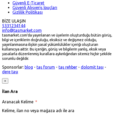
Güvenli E-Ticaret
Güvenli Alışveriş İpuçları
Gizlilik Politikası
BİZE ULAŞIN
5331234144
info@tasmarket.com
tasmarket.com'da yayınlanan ve üyelerin oluşturduğu bütün görüş,
bilgi ve içeriklerin doğruluğu, eksiksiz ve değişmez olduğu,
yayınlanmasına ilişkin yasal yükümlülükler içeriği oluşturan
kullanıcıya aittir. Bu içeriğin, görüş ve bilgilerin yanlış, eksik veya
yasalarla düzenlenmiş kurallara aykırılığından sitemiz hiçbir şekilde
sorumlu değildir.
Sponsorlar:
blog
-
taş forum
-
taş rehber
-
dolomit taşı
-
dere taşı
×
İlan Ara
Aranacak Kelime
*
Kelime, ilan no veya mağaza adı ile ara