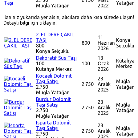
2.750
2.750
Mart
Yatağan
Muğla
Yatağan
2022
İlanınız yukarıda yer alsın, alıcılara daha kısa sürede ulaşın!
Detaylı bilgi için tıklayın.
2. EL DERE ÇAKIL
11
TAŞI
Konya
800
Haziran
800
Selçuklu
2026
Konya
Selçuklu
Dekoratif Süs Taşı
13
Kütahya
100
100
Ocak
Merkez
Kütahya
Merkez
2026
Kocaeli Dolomit
23
Taşı Satışı
Muğla
2.750
Aralık
2.750
Yatağan
2025
Muğla
Yatağan
Burdur Dolomit
23
Taşı Satışı
Muğla
2.750
Aralık
2.750
Yatağan
2025
Muğla
Yatağan
Isparta Dolomit
23
Taşı Satışı
Muğla
2.750
Aralık
2.750
Yatağan
2025