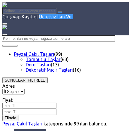
Giriş yap
Kayıt ol
Ücretsiz İlan Ver
Peyzaj Çakıl Taşları
(99)
Tamburlu Taşlar
(63)
Dere Taşları
(13)
Dekoratif Mıcır Taşları
(16)
SONUÇLARI FİLTRELE
Adres
Fiyat
Filtrele
Peyzaj Çakıl Taşları
kategorisinde
99
ilan bulundu.