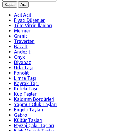
Kapat
Ara
Acil Acil
Fiyatı Düşenler
Tüm Vitrin İlanları
Mermer
Granit
Traverten
Bazalt
Andezit
Onyx
Diyabaz
Urla Taşı
Fonolit
Limra Taşı
Kayrak Taşı
Küfeki Taşı
Küp Taşlar
Kaldırım Bordürleri
Yağmur Oluk Taşları
Engelli Taşları
Gabro
Kültür Taşları
Peyzaj Çakıl Taşları
Fileli Mozaik Taşlar