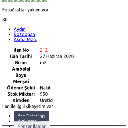
Fotoğraflar yükleniyor
80
Aydın
Bozdoğan
Asma Mah.
İlan No
212
İlan Tarihi
27 Haziran 2020
Birim
m2
Ambalaj
Boyu
Menşei
Ödeme Şekli
Nakit
Stok Miktarı
950
Kimden
Üretici
İlan ile ilgili şikayetim var
İlan Detayları
Açıklama
Benzer İlanlar