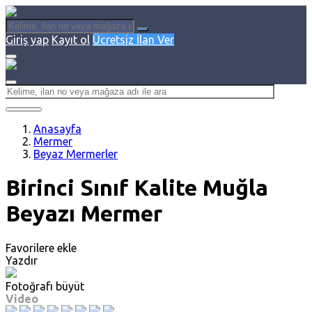
Giriş yap
Kayıt ol
Ücretsiz İlan Ver
Anasayfa
Mermer
Beyaz Mermerler
Birinci Sınıf Kalite Muğla
Beyazı Mermer
Favorilere ekle
Yazdır
Fotoğrafı büyüt
Video