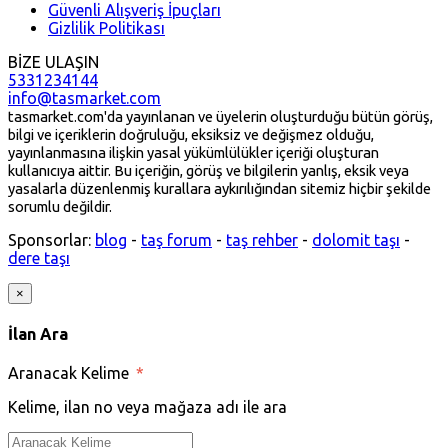
Güvenli Alışveriş İpuçları
Gizlilik Politikası
BİZE ULAŞIN
5331234144
info@tasmarket.com
tasmarket.com'da yayınlanan ve üyelerin oluşturduğu bütün görüş,
bilgi ve içeriklerin doğruluğu, eksiksiz ve değişmez olduğu,
yayınlanmasına ilişkin yasal yükümlülükler içeriği oluşturan
kullanıcıya aittir. Bu içeriğin, görüş ve bilgilerin yanlış, eksik veya
yasalarla düzenlenmiş kurallara aykırılığından sitemiz hiçbir şekilde
sorumlu değildir.
Sponsorlar:
blog
-
taş forum
-
taş rehber
-
dolomit taşı
-
dere taşı
×
İlan Ara
Aranacak Kelime
*
Kelime, ilan no veya mağaza adı ile ara