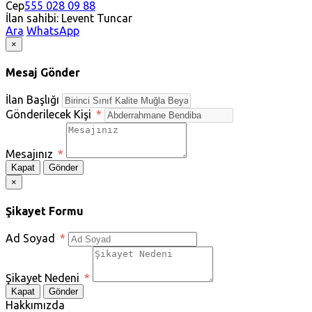
Cep
555 028 09 88
İlan sahibi: Levent Tuncar
Ara
WhatsApp
×
Mesaj Gönder
İlan Başlığı
Gönderilecek Kişi
*
Mesajınız
*
Kapat
Gönder
×
Şikayet Formu
Ad Soyad
*
Şikayet Nedeni
*
Kapat
Gönder
Hakkımızda