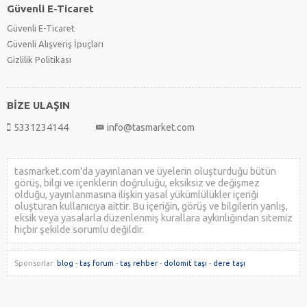
Güvenli E-Ticaret
Güvenli E-Ticaret
Güvenli Alışveriş İpuçları
Gizlilik Politikası
BİZE ULAŞIN
5331234144
info@tasmarket.com
tasmarket.com'da yayınlanan ve üyelerin oluşturduğu bütün
görüş, bilgi ve içeriklerin doğruluğu, eksiksiz ve değişmez
olduğu, yayınlanmasına ilişkin yasal yükümlülükler içeriği
oluşturan kullanıcıya aittir. Bu içeriğin, görüş ve bilgilerin yanlış,
eksik veya yasalarla düzenlenmiş kurallara aykırılığından sitemiz
hiçbir şekilde sorumlu değildir.
Sponsorlar:
blog
-
taş forum
-
taş rehber
-
dolomit taşı
-
dere taşı