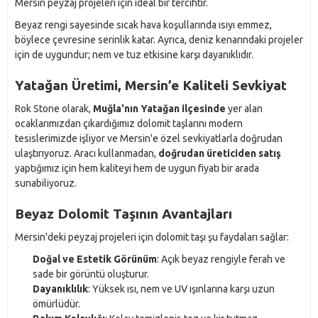
Mersin peyzaj projeleri için ideal bir tercihtir.
Beyaz rengi sayesinde sıcak hava koşullarında ısıyı emmez,
böylece çevresine serinlik katar. Ayrıca, deniz kenarındaki projeler
için de uygundur; nem ve tuz etkisine karşı dayanıklıdır.
Yatağan Üretimi, Mersin’e Kaliteli Sevkiyat
Rok Stone olarak,
Muğla'nın Yatağan ilçesinde
yer alan
ocaklarımızdan çıkardığımız dolomit taşlarını modern
tesislerimizde işliyor ve Mersin'e özel sevkiyatlarla doğrudan
ulaştırıyoruz. Aracı kullanmadan,
doğrudan üreticiden satış
yaptığımız için hem kaliteyi hem de uygun fiyatı bir arada
sunabiliyoruz.
Beyaz Dolomit Taşının Avantajları
Mersin'deki peyzaj projeleri için dolomit taşı şu faydaları sağlar:
Doğal ve Estetik Görünüm
: Açık beyaz rengiyle ferah ve
sade bir görüntü oluşturur.
Dayanıklılık
: Yüksek ısı, nem ve UV ışınlarına karşı uzun
ömürlüdür.