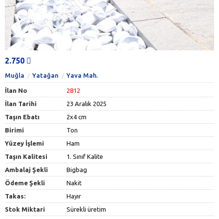
2.750
Muğla
Yatağan
Yava Mah.
İlan No
2812
İlan Tarihi
23 Aralık 2025
Taşın Ebatı
2x4 cm
Birimi
Ton
Yüzey İşlemi
Ham
Taşın Kalitesi
1. Sınıf Kalite
Ambalaj Şekli
Bigbag
Ödeme Şekli
Nakit
Takas:
Hayır
Stok Miktari
Sürekli üretim