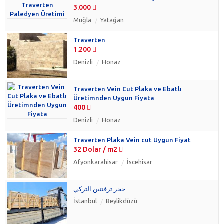
3.000
Muğla
Yatağan
Traverten
1.200
Denizli
Honaz
Traverten Vein Cut Plaka ve Ebatlı
Üretimnden Uygun Fiyata
400
Denizli
Honaz
Traverten Plaka Vein cut Uygun Fiyat
32 Dolar / m2
Afyonkarahisar
İscehisar
حجر ترفنتين التركي
İstanbul
Beylikdüzü