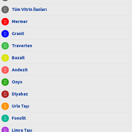
Tüm Vitrin İlanları
Mermer
Granit
Traverten
Bazalt
Andezit
Onyx
Diyabaz
Urla Taşı
Fonolit
Limra Taşı