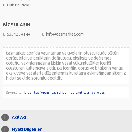
Gizlilik Politikası
BİZE ULAŞIN
5331234144
info@tasmarket.com
tasmarket.com'da yayınlanan ve üyelerin oluşturduğu bütün
görüş, bilgi ve içeriklerin doğruluğu, eksiksiz ve değişmez
olduğu, yayınlanmasına ilişkin yasal yükümlülükler içeriği
oluşturan kullanıcıya aittir. Bu içeriğin, görüş ve bilgilerin yanlış,
eksik veya yasalarla düzenlenmiş kurallara aykırılığından sitemiz
hiçbir şekilde sorumlu değildir.
Sponsorlar:
blog
-
taş forum
-
taş rehber
-
dolomit taşı
-
dere taşı
Acil Acil
Fiyatı Düşenler