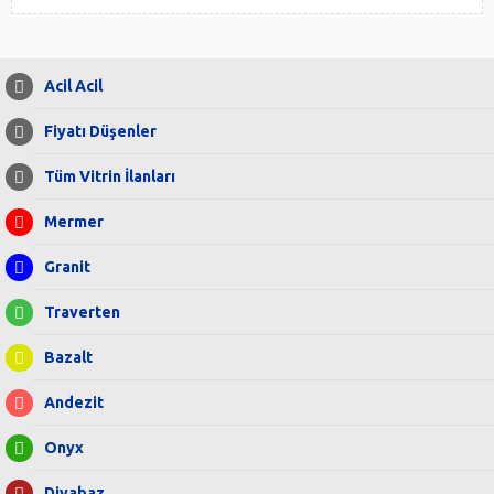
Acil Acil
Fiyatı Düşenler
Tüm Vitrin İlanları
Mermer
Granit
Traverten
Bazalt
Andezit
Onyx
Diyabaz