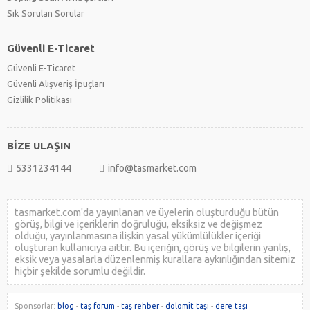
Sık Sorulan Sorular
Güvenli E-Ticaret
Güvenli E-Ticaret
Güvenli Alışveriş İpuçları
Gizlilik Politikası
BİZE ULAŞIN
5331234144
info@tasmarket.com
tasmarket.com'da yayınlanan ve üyelerin oluşturduğu bütün
görüş, bilgi ve içeriklerin doğruluğu, eksiksiz ve değişmez
olduğu, yayınlanmasına ilişkin yasal yükümlülükler içeriği
oluşturan kullanıcıya aittir. Bu içeriğin, görüş ve bilgilerin yanlış,
eksik veya yasalarla düzenlenmiş kurallara aykırılığından sitemiz
hiçbir şekilde sorumlu değildir.
Sponsorlar:
blog
-
taş forum
-
taş rehber
-
dolomit taşı
-
dere taşı