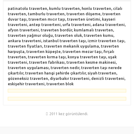
patinatolu traverten, kumlu traverten, honlu traverten, cilalı
traverten, tamburlu traverten, traverten döşeme, traverten
duvar taşı, traverten mıcır taşı, traverten üretimi, kayseri
traverteni, antep traverteni, urfa traverteni, adana traverteni,
afyon traverteni, traverten bordür, kumlamalı traverten,
traverten yağmur oluğu, traverten oluk, traverten kumu,
ankara traverteni, istanbul traverten taşı, izmir traverten taşı,
traverten fiyatları, traverten mekanik uygulama, traverten
harpuşta, traverten küpeşte, traverten mezar taşı, fırçalı
traverten, traverten kırma taşı, konya traverten taşı, uşak
traverteni, traverten fabrikası, traverten kesme makinesi,
traverten uygulaması, traverten nedir, traverten taşı nerede
çıkartılır, traverten hangi şehirde çıkartılır, siyah traverten,
gözeneksiz traverten, diyarbakır traverteni, denizli traverteni,
eskişehir traverteni, traverten blok
2011 kez görüntülendi.