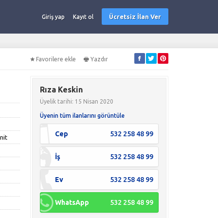
Ücretsiz İlan Ver
Giriş yap
Kayıt ol
Favorilere ekle
Yazdır
Rıza Keskin
Üyelik tarihi: 15 Nisan 2020
Üyenin tüm ilanlarını görüntüle
Cep
532 258 48 99
nit
İş
532 258 48 99
Ev
532 258 48 99
WhatsApp
532 258 48 99