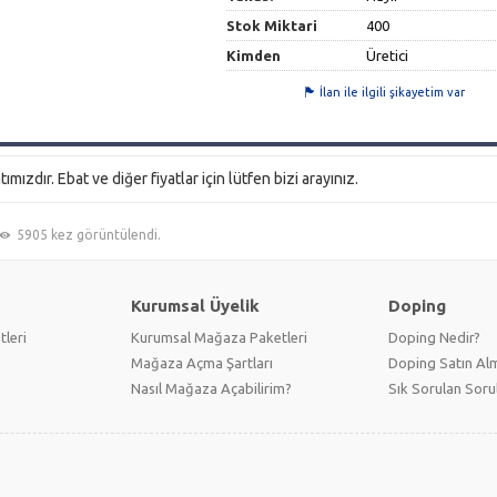
Stok Miktari
400
Kimden
Üretici
İlan ile ilgili şikayetim var
mızdır. Ebat ve diğer fiyatlar için lütfen bizi arayınız.
5905 kez görüntülendi.
Kurumsal Üyelik
Doping
tleri
Kurumsal Mağaza Paketleri
Doping Nedir?
Mağaza Açma Şartları
Doping Satın Alm
Nasıl Mağaza Açabilirim?
Sık Sorulan Soru