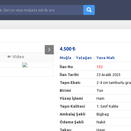
4.500
Video
Muğla
Yatağan
Yava Mah.
İlan No
132
İlan Tarihi
23 Aralık 2025
Taşın Ebatı
2-4 cm tamburlu gra
Birimi
Ton
Yüzey İşlemi
Ham
Taşın Kalitesi
1. Sınıf Kalite
Ambalaj Şekli
Bigbag
Ödeme Şekli
Nakit
Takas:
Hayır