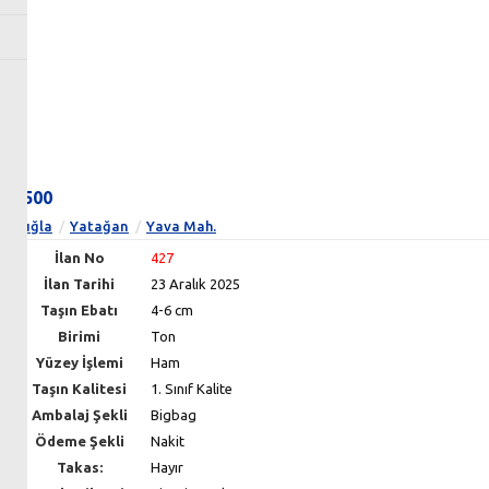
5.500
Muğla
Yatağan
Yava Mah.
İlan No
427
İlan Tarihi
23 Aralık 2025
Taşın Ebatı
4-6 cm
Birimi
Ton
Yüzey İşlemi
Ham
Taşın Kalitesi
1. Sınıf Kalite
Ambalaj Şekli
Bigbag
Ödeme Şekli
Nakit
Takas:
Hayır