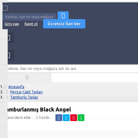
Ücretsiz İlan Ver
Giriş yap
Kayıt ol
Anasayfa
Peyzaj Çakıl Taşları
Tamburlu Taşlar
Tamburlanmış Black Angel
Favorilere ekle
Yazdır