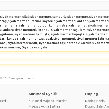
siyah mermer, cilalı siyah mermer, tamburlu siyah mermer, siyah merme
 taşı,siyah mermer üretimi, kayseri siyah mermeri, antep siyah mermeri
ah mermeri, siyah mermer bordür, kumlamalı siyah mermer, siyah mermer
, ankara siyah mermeri, istanbul siyah mermer taşı, izmir siyah mermer
 uygulama, siyah mermer harpuşta, siyah mermer küpeşte, siyah mermer
 taşı, konya siyah mermer taşı, uşak siyah mermeri, siyah mermer fabrika
ı, siyah mermer nedir, siyah mermer taşı nerede çıkartılır, siyah mer
neksiz mermer, Diyarbakır siyahi
3657 kez görüntülendi.
Kurumsal Üyelik
Doping
tleri
Kurumsal Mağaza Paketleri
Doping Nedir?
Mağaza Açma Şartları
Doping Satın Alm