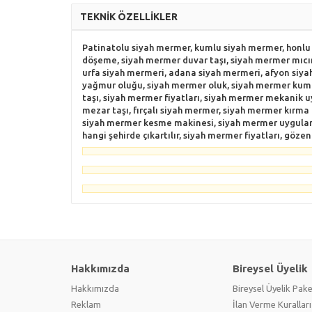
TEKNİK ÖZELLİKLER
Patinatolu siyah mermer, kumlu siyah mermer, honlu 
döşeme, siyah mermer duvar taşı, siyah mermer mıcır
urfa siyah mermeri, adana siyah mermeri, afyon siy
yağmur oluğu, siyah mermer oluk, siyah mermer kumu
taşı, siyah mermer fiyatları, siyah mermer mekanik
mezar taşı, fırçalı siyah mermer, siyah mermer kırma
siyah mermer kesme makinesi, siyah mermer uygulamas
hangi şehirde çıkartılır, siyah mermer fiyatları, göze
Hakkımızda
Bireysel Üyelik
Hakkımızda
Bireysel Üyelik Pake
Reklam
İlan Verme Kuralları