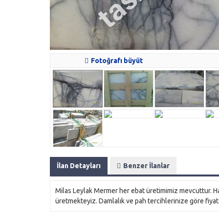
Fotoğrafı büyüt
İlan Detayları
Benzer İlanlar
Milas Leylak Mermer her ebat üretimimiz mevcuttur. Ham
üretmekteyiz. Damlalık ve pah tercihlerinize göre fiya