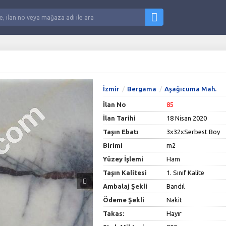
İzmir
Bergama
Aşağıcuma Mah.
İlan No
85
İlan Tarihi
18 Nisan 2020
Taşın Ebatı
3x32xSerbest Boy
Birimi
m2
Yüzey İşlemi
Ham
Taşın Kalitesi
1. Sınıf Kalite
Ambalaj Şekli
Bandıl
Ödeme Şekli
Nakit
Takas:
Hayır