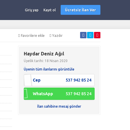
Ücretsiz İlan Ver
Giriş yap
Kayıt ol
Favorilere ekle
Yazdır
Haydar Deniz Ağıl
Üyelik tarihi: 18 Nisan 2020
Üyenin tüm ilanlarını görüntüle
Cep
537 942 85 24
WhatsApp
537 942 85 24
İlan sahibine mesaj gönder