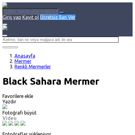
Giriş yap
Kayıt ol
Ücretsiz İlan Ver
Anasayfa
Mermer
Renkli Mermerler
Black Sahara Mermer
Favorilere ekle
Yazdır
Fotoğrafı büyüt
Video
Fotoğraflar yükleniyor