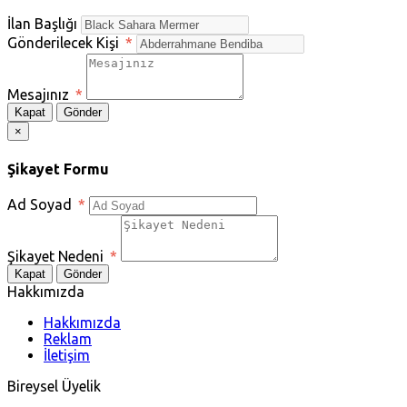
İlan Başlığı
Gönderilecek Kişi
*
Mesajınız
*
Kapat
Gönder
×
Şikayet Formu
Ad Soyad
*
Şikayet Nedeni
*
Kapat
Gönder
Hakkımızda
Hakkımızda
Reklam
İletişim
Bireysel Üyelik