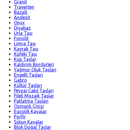
Granit
Traverten
Bazalt
Andezit
Onyx
Diyabaz
Urla Taşı
Fonolit
Limra Taşı
Kayrak Taşı
Küfeki Taşı
Küp Taşlar
Kaldırım Bordürleri
Yağmur Oluk Taşları
Engelli Taşları
Gabro
Kültür Taşları
Peyzaj Çakıl Taşları
Fileli Mozaik Taşlar
Patlatma Taşları
Osmanlı Çinisi
Egzotik Kayalar
Porfir
Sütun Kayalar
Blok Doğal Taşlar