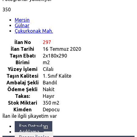
350
Mersin
Gülnar
Çukurkonak Mah.
İlan No
297
İlan Tarihi
16 Temmuz 2020
Taşın Ebatı
2x180x290
Birimi
m2
Yüzey İşlemi
Cilalı
Taşın Kalitesi
1. Sınıf Kalite
Ambalaj Şekli
Bandıl
Ödeme Şekli
Nakit
Takas:
Hayır
Stok Miktari
350 m2
Kimden
Depocu
İlan ile ilgili şikayetim var
İlan Detayları
Açıklama