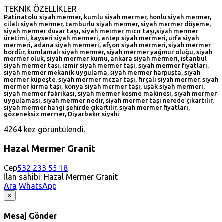
TEKNİK ÖZELLİKLER
Patinatolu siyah mermer, kumlu siyah mermer, honlu siyah mermer,
cilalı siyah mermer, tamburlu siyah mermer, siyah mermer döşeme,
siyah mermer duvar taşı, siyah mermer mıcır taşı,siyah mermer
üretimi, kayseri siyah mermeri, antep siyah mermeri, urfa siyah
mermeri, adana siyah mermeri, afyon siyah mermeri, siyah mermer
bordür, kumlamalı siyah mermer, siyah mermer yağmur oluğu, siyah
mermer oluk, siyah mermer kumu, ankara siyah mermeri, istanbul
siyah mermer taşı, izmir siyah mermer taşı, siyah mermer fiyatları,
siyah mermer mekanik uygulama, siyah mermer harpuşta, siyah
mermer küpeşte, siyah mermer mezar taşı, fırçalı siyah mermer, siyah
mermer kırma taşı, konya siyah mermer taşı, uşak siyah mermeri,
siyah mermer fabrikası, siyah mermer kesme makinesi, siyah mermer
uygulaması, siyah mermer nedir, siyah mermer taşı nerede çıkartılır,
siyah mermer hangi şehirde çıkartılır, siyah mermer fiyatları,
gözeneksiz mermer, Diyarbakır siyahi
4264 kez görüntülendi.
Hazal Mermer Granit
Cep
532 233 55 18
İlan sahibi: Hazal Mermer Granit
Ara
WhatsApp
×
Mesaj Gönder