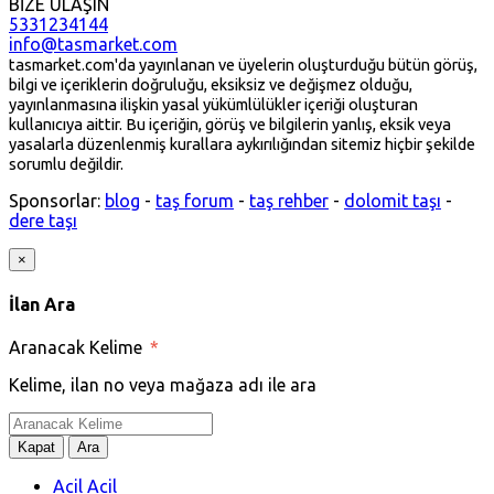
BİZE ULAŞIN
5331234144
info@tasmarket.com
tasmarket.com'da yayınlanan ve üyelerin oluşturduğu bütün görüş,
bilgi ve içeriklerin doğruluğu, eksiksiz ve değişmez olduğu,
yayınlanmasına ilişkin yasal yükümlülükler içeriği oluşturan
kullanıcıya aittir. Bu içeriğin, görüş ve bilgilerin yanlış, eksik veya
yasalarla düzenlenmiş kurallara aykırılığından sitemiz hiçbir şekilde
sorumlu değildir.
Sponsorlar:
blog
-
taş forum
-
taş rehber
-
dolomit taşı
-
dere taşı
×
İlan Ara
Aranacak Kelime
*
Kelime, ilan no veya mağaza adı ile ara
Kapat
Ara
Acil Acil