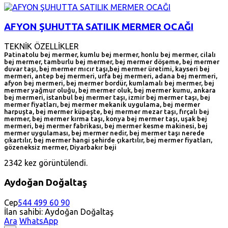
AFYON ŞUHUTTA SATILIK MERMER OCAĞI
TEKNİK ÖZELLİKLER
Patinatolu bej mermer, kumlu bej mermer, honlu bej mermer, cilalı
bej mermer, tamburlu bej mermer, bej mermer döşeme, bej mermer
duvar taşı, bej mermer mıcır taşı,bej mermer üretimi, kayseri bej
mermeri, antep bej mermeri, urfa bej mermeri, adana bej mermeri,
afyon bej mermeri, bej mermer bordür, kumlamalı bej mermer, bej
mermer yağmur oluğu, bej mermer oluk, bej mermer kumu, ankara
bej mermeri, istanbul bej mermer taşı, izmir bej mermer taşı, bej
mermer fiyatları, bej mermer mekanik uygulama, bej mermer
harpuşta, bej mermer küpeşte, bej mermer mezar taşı, fırçalı bej
mermer, bej mermer kırma taşı, konya bej mermer taşı, uşak bej
mermeri, bej mermer fabrikası, bej mermer kesme makinesi, bej
mermer uygulaması, bej mermer nedir, bej mermer taşı nerede
çıkartılır, bej mermer hangi şehirde çıkartılır, bej mermer fiyatları,
gözeneksiz mermer, Diyarbakır beji
2342 kez görüntülendi.
Aydoğan Doğaltaş
Cep
544 499 60 90
İlan sahibi: Aydoğan Doğaltaş
Ara
WhatsApp