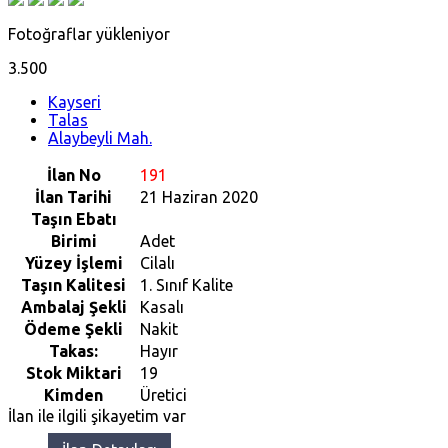
Fotoğraflar yükleniyor
3.500
Kayseri
Talas
Alaybeyli Mah.
İlan No
191
İlan Tarihi
21 Haziran 2020
Taşın Ebatı
Birimi
Adet
Yüzey İşlemi
Cilalı
Taşın Kalitesi
1. Sınıf Kalite
Ambalaj Şekli
Kasalı
Ödeme Şekli
Nakit
Takas:
Hayır
Stok Miktari
19
Kimden
Üretici
İlan ile ilgili şikayetim var