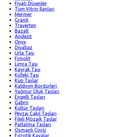
Fiyatı Düşenler
Tüm Vitrin İlanları
Mermer
Granit
Traverten
Bazalt
Andezit
Onyx
Diyabaz
Urla Taşı
Fonolit
Limra Taşı
Kayrak Taşı
Küfeki Taşı
Küp Taşlar
Kaldırım Bordürleri
Yağmur Oluk Taşları
Engelli Taşları
Gabro
Kültür Taşları
Peyzaj Çakıl Taşları
Fileli Mozaik Taşlar
Patlatma Taşları
Osmanlı Çinisi
Egzotik Kayalar