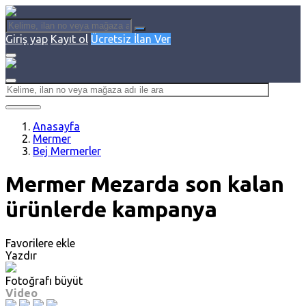
Giriş yap
Kayıt ol
Ücretsiz İlan Ver
Anasayfa
Mermer
Bej Mermerler
Mermer Mezarda son kalan
ürünlerde kampanya
Favorilere ekle
Yazdır
Fotoğrafı büyüt
Video