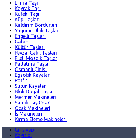
Limra Taşı
Kayrak Taşı
Küfeki Taşı
Küp Taşlar
Kaldırım Bordürleri
Yağmur Oluk Taşları
Engelli Taşları
Gabro
Kültür Taşları
Peyzaj Çakıl Taşları
Fileli Mozaik Taşlar
Patlatma Taşları
Osmanlı Çinisi
Egzotik Kayalar
Porfir
Sütun Kayalar
Blok Doğal Taşlar
Mermer Makineleri
Satılık Taş Ocağı
Ocak Makineleri
İş Makineleri
Kırma Eleme Makineleri
Giriş yap
Kayıt ol