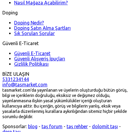
Nasıl Mağaza Açabilirim?
Doping
Doping Nedir?
Doping Satın Alma Şartları
Sık Sorulan Sorular
Güvenli E-Ticaret
Güvenli E-Ticaret
Güvenli Alışveriş İpuçları
Gizlilik Politikası
BİZE ULAŞIN
5331234144
info@tasmarket.com
tasmarket.com'da yayınlanan ve üyelerin oluşturduğu bütün görüş,
bilgi ve içeriklerin doğruluğu, eksiksiz ve değişmez olduğu,
yayınlanmasına ilişkin yasal yükümlülükler içeriği oluşturan
kullanıcıya aittir. Bu içeriğin, görüş ve bilgilerin yanlış, eksik veya
yasalarla düzenlenmiş kurallara aykırılığından sitemiz hiçbir şekilde
sorumlu değildir.
Sponsorlar:
blog
-
taş forum
-
taş rehber
-
dolomit taşı
-
dere taşı