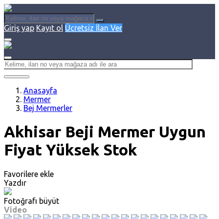
Giriş yap
Kayıt ol
Ücretsiz İlan Ver
Anasayfa
Mermer
Bej Mermerler
Akhisar Beji Mermer Uygun
Fiyat Yüksek Stok
Favorilere ekle
Yazdır
Fotoğrafı büyüt
Video