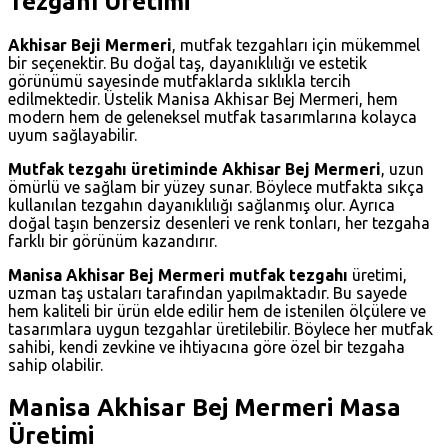
Tezgahı Üretimi
Akhisar Beji Mermeri
, mutfak tezgahları için mükemmel
bir seçenektir. Bu doğal taş, dayanıklılığı ve estetik
görünümü sayesinde mutfaklarda sıklıkla tercih
edilmektedir. Üstelik Manisa Akhisar Bej Mermeri, hem
modern hem de geleneksel mutfak tasarımlarına kolayca
uyum sağlayabilir.
Mutfak tezgahı üretiminde Akhisar Bej Mermeri
, uzun
ömürlü ve sağlam bir yüzey sunar. Böylece mutfakta sıkça
kullanılan tezgahın dayanıklılığı sağlanmış olur. Ayrıca
doğal taşın benzersiz desenleri ve renk tonları, her tezgaha
farklı bir görünüm kazandırır.
Manisa Akhisar Bej Mermeri mutfak tezgahı
üretimi,
uzman taş ustaları tarafından yapılmaktadır. Bu sayede
hem kaliteli bir ürün elde edilir hem de istenilen ölçülere ve
tasarımlara uygun tezgahlar üretilebilir. Böylece her mutfak
sahibi, kendi zevkine ve ihtiyacına göre özel bir tezgaha
sahip olabilir.
Manisa Akhisar Bej Mermeri Masa
Üretimi