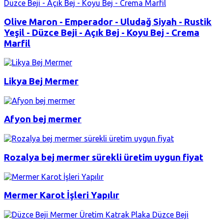
Olive Maron - Emperador - Uludağ Siyah - Rustik
Yeşil - Düzce Beji - Açık Bej - Koyu Bej - Crema
Marfil
Likya Bej Mermer
Afyon bej mermer
Rozalya bej mermer sürekli üretim uygun fiyat
Mermer Karot İşleri Yapılır