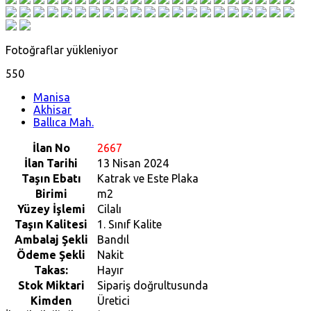
Fotoğraflar yükleniyor
550
Manisa
Akhisar
Ballıca Mah.
İlan No
2667
İlan Tarihi
13 Nisan 2024
Taşın Ebatı
Katrak ve Este Plaka
Birimi
m2
Yüzey İşlemi
Cilalı
Taşın Kalitesi
1. Sınıf Kalite
Ambalaj Şekli
Bandıl
Ödeme Şekli
Nakit
Takas:
Hayır
Stok Miktari
Sipariş doğrultusunda
Kimden
Üretici