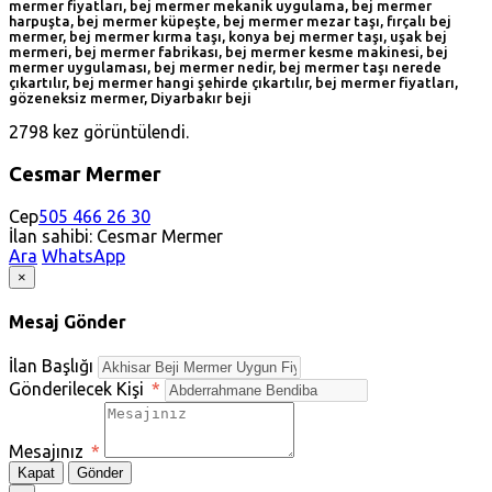
mermer fiyatları, bej mermer mekanik uygulama, bej mermer
harpuşta, bej mermer küpeşte, bej mermer mezar taşı, fırçalı bej
mermer, bej mermer kırma taşı, konya bej mermer taşı, uşak bej
mermeri, bej mermer fabrikası, bej mermer kesme makinesi, bej
mermer uygulaması, bej mermer nedir, bej mermer taşı nerede
çıkartılır, bej mermer hangi şehirde çıkartılır, bej mermer fiyatları,
gözeneksiz mermer, Diyarbakır beji
2798 kez görüntülendi.
Cesmar Mermer
Cep
505 466 26 30
İlan sahibi: Cesmar Mermer
Ara
WhatsApp
×
Mesaj Gönder
İlan Başlığı
Gönderilecek Kişi
*
Mesajınız
*
Kapat
Gönder