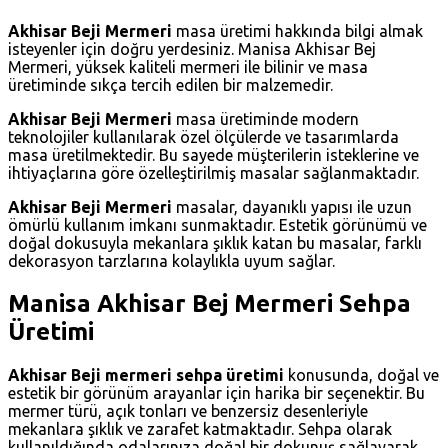
Akhisar Beji Mermeri
masa üretimi hakkında bilgi almak
isteyenler için doğru yerdesiniz. Manisa Akhisar Bej
Mermeri, yüksek kaliteli mermeri ile bilinir ve masa
üretiminde sıkça tercih edilen bir malzemedir.
Akhisar Beji Mermeri
masa üretiminde modern
teknolojiler kullanılarak özel ölçülerde ve tasarımlarda
masa üretilmektedir. Bu sayede müşterilerin isteklerine ve
ihtiyaçlarına göre özelleştirilmiş masalar sağlanmaktadır.
Akhisar Beji Mermeri
masalar, dayanıklı yapısı ile uzun
ömürlü kullanım imkanı sunmaktadır. Estetik görünümü ve
doğal dokusuyla mekanlara şıklık katan bu masalar, farklı
dekorasyon tarzlarına kolaylıkla uyum sağlar.
Manisa Akhisar Bej Mermeri Sehpa
Üretimi
Akhisar Beji mermeri sehpa üretimi
konusunda, doğal ve
estetik bir görünüm arayanlar için harika bir seçenektir. Bu
mermer türü, açık tonları ve benzersiz desenleriyle
mekanlara şıklık ve zarafet katmaktadır. Sehpa olarak
kullanıldığında odalarınıza doğal bir dokunuş sağlayarak