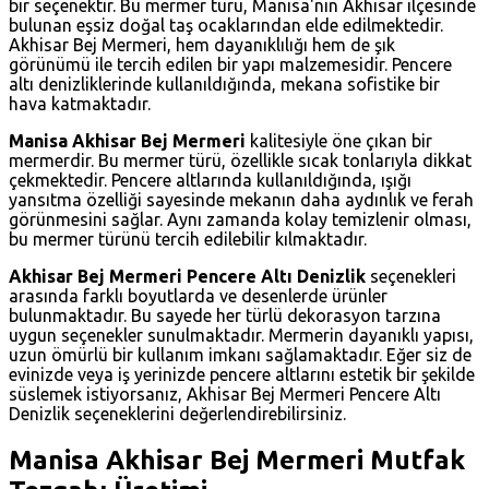
bir seçenektir. Bu mermer türü, Manisa'nın Akhisar ilçesinde
bulunan eşsiz doğal taş ocaklarından elde edilmektedir.
Akhisar Bej Mermeri, hem dayanıklılığı hem de şık
görünümü ile tercih edilen bir yapı malzemesidir. Pencere
altı denizliklerinde kullanıldığında, mekana sofistike bir
hava katmaktadır.
Manisa Akhisar Bej Mermeri
kalitesiyle öne çıkan bir
mermerdir. Bu mermer türü, özellikle sıcak tonlarıyla dikkat
çekmektedir. Pencere altlarında kullanıldığında, ışığı
yansıtma özelliği sayesinde mekanın daha aydınlık ve ferah
görünmesini sağlar. Aynı zamanda kolay temizlenir olması,
bu mermer türünü tercih edilebilir kılmaktadır.
Akhisar Bej Mermeri Pencere Altı Denizlik
seçenekleri
arasında farklı boyutlarda ve desenlerde ürünler
bulunmaktadır. Bu sayede her türlü dekorasyon tarzına
uygun seçenekler sunulmaktadır. Mermerin dayanıklı yapısı,
uzun ömürlü bir kullanım imkanı sağlamaktadır. Eğer siz de
evinizde veya iş yerinizde pencere altlarını estetik bir şekilde
süslemek istiyorsanız, Akhisar Bej Mermeri Pencere Altı
Denizlik seçeneklerini değerlendirebilirsiniz.
Manisa Akhisar Bej Mermeri Mutfak