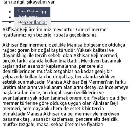
İlan ile ilgili şikayetim var
İlan Detayları
Açıklama
Benzer İlanlar
Akhisar Beji üretimimiz mevcuttur. Güncel mermer
fiyatlarımız için bizlerle irtibata geçebilirsiniz.
Akhisar Beji mermeri, özellikle Manisa bölgesinde oldukça
rağbet gören bir doğal taş türüdür. Yüksek kalitesi ve
dayanıklılığı ile tercih sebebi olan Akhisar Beji mermeri,
birçok farklı alanda kullanılmaktadır. Merdiven basamak
taşlarından asansör kaplamalarına, pencere altı
denizliklerinden mutfak tezgahlarına kadar geniş bir
yelpazede kullanılan bu doğal taş, her alanda şıklık ve
estetik sunmaktadır. Manisa Akhisar Bej Mermeri'nin farklı
üretim alanlarını ve kullanım alanlarını detaylıca incelemeye
başlamadan önce, bu doğal taşın özelliklerini ve
avantajlarını yakından tanımak önemlidir. Fiyatları da diğer
mermer türlerine göre oldukça uygun olan Akhisar Beji
mermeri, hem dayanıklı hem de estetik bir tercih
olmaktadır.Manisa Akhisar'da bej mermeriyle merdiven
basamak taşı, asansör kaplaması, pencere altı denizlik,
mutfak tezgahı, masa, sehpa üretimi ve fiyatları.