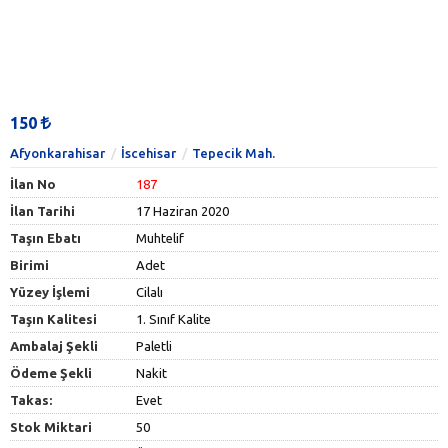
150
Afyonkarahisar
İscehisar
Tepecik Mah.
İlan No
187
İlan Tarihi
17 Haziran 2020
Taşın Ebatı
Muhtelif
Birimi
Adet
Yüzey İşlemi
Cilalı
Taşın Kalitesi
1. Sınıf Kalite
Ambalaj Şekli
Paletli
Ödeme Şekli
Nakit
Takas:
Evet
Stok Miktari
50