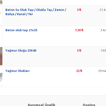
Beton Su Oluk Taşı / Oluklu Taş / Zemin /
5
21 A
Bahçe / Kanal / Yer
Beton oluk taşı 21x33
7,50
3 Ar
Yağmur Oluğu 25X40
5
14 E
Yağmur Olukları
25
29 Ha
Kurumsal Üyelik
Doping