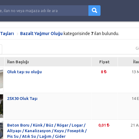
Taşları
Bazalt Yağmur Oluğu
kategorisinde
7
ilan bulundu.
G
İlan Başlığı
Fiyat
İla
Oluk taşı su oluğu
8
13 
25X30 Oluk Taşı
14 
Beton Boru / Künk / Büz / Rögar / Logar /
0,01
21 A
Altyapı / Kanalizasyon / Kuyu / Foseptik /
Pis Su / Atık Su / Lağım / Gider