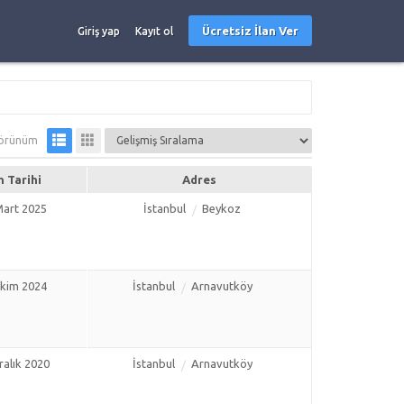
Ücretsiz İlan Ver
Giriş yap
Kayıt ol
örünüm
n Tarihi
Adres
Mart 2025
İstanbul
Beykoz
Ekim 2024
İstanbul
Arnavutköy
ralık 2020
İstanbul
Arnavutköy