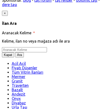
Sponsorlar:
blog
-
taş forum
-
taş rehber
-
dolomit taşı
-
dere taşı
×
İlan Ara
Aranacak Kelime
*
Kelime, ilan no veya mağaza adı ile ara
Kapat
Ara
Acil Acil
Fiyatı Düşenler
Tüm Vitrin İlanları
Mermer
Granit
Traverten
Bazalt
Andezit
Onyx
Diyabaz
Urla Taşı