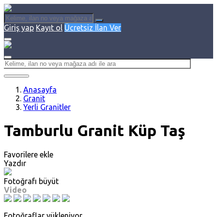
Giriş yap
Kayıt ol
Ücretsiz İlan Ver
Anasayfa
Granit
Yerli Granitler
Tamburlu Granit Küp Taş
Favorilere ekle
Yazdır
Fotoğrafı büyüt
Video
Fotoğraflar yükleniyor