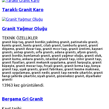
Taraklı Granit Karo
Granit Yağmur Oluğu
TEKNİK ÖZELLİKLER
granit küp taş, granit bordür, yakılmış granit, patinatolu granit,
kumlu granit, honlu granit, cilalı granit, tamburlu granit, granit
döşeme, granit duvar taşı, granit mıcır taşı, granit üretimi, kayseri
granitı, antep granitı, urfa granitı, adana granitı, afyon granitı,
granit bordür, kumlamalı granit, granit yağmur oluğu, granit oluk,
granit kumu, ankara granitı, istanbul granit taşı, izmir granit taşı,
granit fiyatları, granit mekanik uygulama, granit harpuşta, granit
küpeşte, granit mezar taşı, fırçalı granit, granit kırma taşı, konya
granit taşı, uşak granitı, granit fabrikası, granit kesme makinesi,
granit uygulaması, granit nedir, granit taşı nerede çıkartılır, granit
hangi şehirde çıkartılır, siyah granit, gözeneksiz granit, diyarbakır
graniti
13963 kez görüntülendi.
Bergama Gri Granit
Kayıt tarihi: