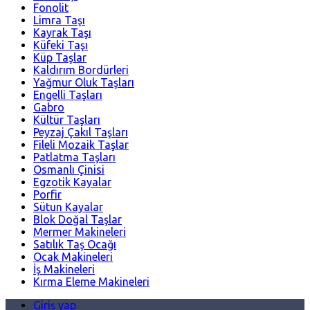
Fonolit
Limra Taşı
Kayrak Taşı
Küfeki Taşı
Küp Taşlar
Kaldırım Bordürleri
Yağmur Oluk Taşları
Engelli Taşları
Gabro
Kültür Taşları
Peyzaj Çakıl Taşları
Fileli Mozaik Taşlar
Patlatma Taşları
Osmanlı Çinisi
Egzotik Kayalar
Porfir
Sütun Kayalar
Blok Doğal Taşlar
Mermer Makineleri
Satılık Taş Ocağı
Ocak Makineleri
İş Makineleri
Kırma Eleme Makineleri
Giriş yap