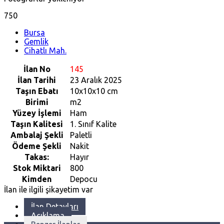
750
Bursa
Gemlik
Cihatlı Mah.
İlan No
145
İlan Tarihi
23 Aralık 2025
Taşın Ebatı
10x10x10 cm
Birimi
m2
Yüzey İşlemi
Ham
Taşın Kalitesi
1. Sınıf Kalite
Ambalaj Şekli
Paletli
Ödeme Şekli
Nakit
Takas:
Hayır
Stok Miktari
800
Kimden
Depocu
İlan ile ilgili şikayetim var
İlan Detayları
Açıklama