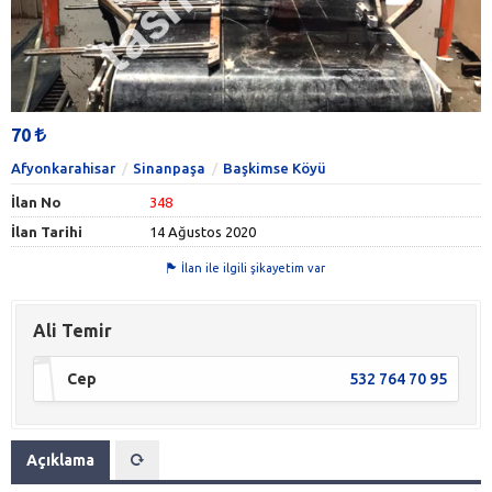
70
Afyonkarahisar
Sinanpaşa
Başkimse Köyü
İlan No
348
İlan Tarihi
14 Ağustos 2020
İlan ile ilgili şikayetim var
Ali Temir
Cep
532 764 70 95
Açıklama