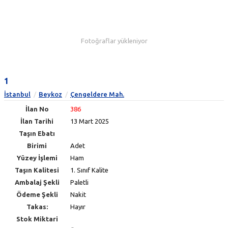
Fotoğraflar yükleniyor
1
İstanbul
Beykoz
Çengeldere Mah.
İlan No
386
İlan Tarihi
13 Mart 2025
Taşın Ebatı
Birimi
Adet
Yüzey İşlemi
Ham
Taşın Kalitesi
1. Sınıf Kalite
Ambalaj Şekli
Paletli
Ödeme Şekli
Nakit
Takas:
Hayır
Stok Miktari