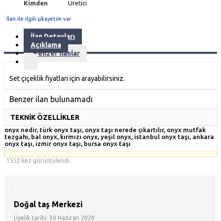
Kimden
Üretici
İlan ile ilgili şikayetim var
İlan Detayları
Açıklama
Benzer İlanlar
Set çiçeklik fiyatları için arayabilirsiniz.
Benzer ilan bulunamadı
TEKNİK ÖZELLİKLER
onyx nedir, türk onyx taşı, onyx taşı nerede çıkartılır, onyx mutfak
tezgahı, bal onyx, kırmızı onyx, yeşil onyx, istanbul onyx taşı, ankara
onyx taşı, izmir onyx taşı, bursa onyx taşı
1552 kez görüntülendi.
Doğal taş Merkezi
Üyelik tarihi: 30 Haziran 2020