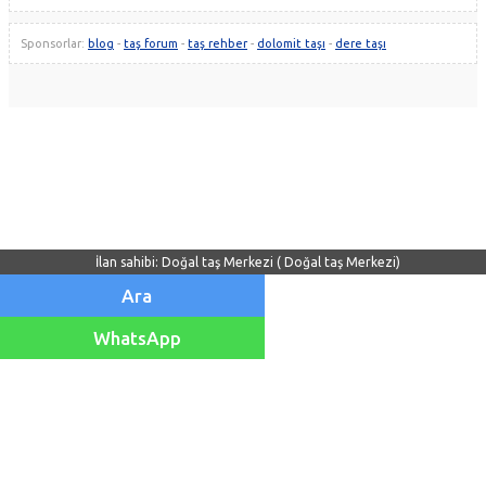
Sponsorlar:
blog
-
taş forum
-
taş rehber
-
dolomit taşı
-
dere taşı
İlan sahibi: Doğal taş Merkezi ( Doğal taş Merkezi)
Ara
WhatsApp