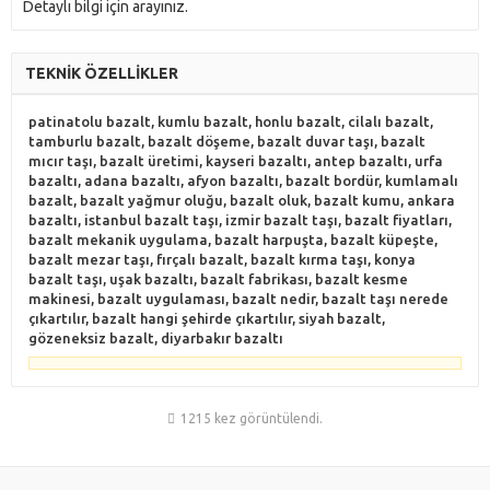
Detaylı bilgi için arayınız.
TEKNİK ÖZELLİKLER
patinatolu bazalt, kumlu bazalt, honlu bazalt, cilalı bazalt,
tamburlu bazalt, bazalt döşeme, bazalt duvar taşı, bazalt
mıcır taşı, bazalt üretimi, kayseri bazaltı, antep bazaltı, urfa
bazaltı, adana bazaltı, afyon bazaltı, bazalt bordür, kumlamalı
bazalt, bazalt yağmur oluğu, bazalt oluk, bazalt kumu, ankara
bazaltı, istanbul bazalt taşı, izmir bazalt taşı, bazalt fiyatları,
bazalt mekanik uygulama, bazalt harpuşta, bazalt küpeşte,
bazalt mezar taşı, fırçalı bazalt, bazalt kırma taşı, konya
bazalt taşı, uşak bazaltı, bazalt fabrikası, bazalt kesme
makinesi, bazalt uygulaması, bazalt nedir, bazalt taşı nerede
çıkartılır, bazalt hangi şehirde çıkartılır, siyah bazalt,
gözeneksiz bazalt, diyarbakır bazaltı
1215 kez görüntülendi.