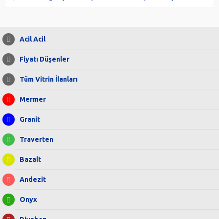
Acil Acil
Fiyatı Düşenler
Tüm Vitrin İlanları
Mermer
Granit
Traverten
Bazalt
Andezit
Onyx