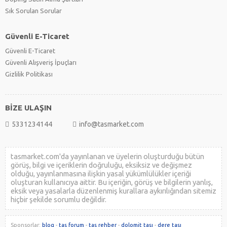
Sık Sorulan Sorular
Güvenli E-Ticaret
Güvenli E-Ticaret
Güvenli Alışveriş İpuçları
Gizlilik Politikası
BİZE ULAŞIN
5331234144
info@tasmarket.com
tasmarket.com'da yayınlanan ve üyelerin oluşturduğu bütün
görüş, bilgi ve içeriklerin doğruluğu, eksiksiz ve değişmez
olduğu, yayınlanmasına ilişkin yasal yükümlülükler içeriği
oluşturan kullanıcıya aittir. Bu içeriğin, görüş ve bilgilerin yanlış,
eksik veya yasalarla düzenlenmiş kurallara aykırılığından sitemiz
hiçbir şekilde sorumlu değildir.
Sponsorlar:
blog
-
taş forum
-
taş rehber
-
dolomit taşı
-
dere taşı