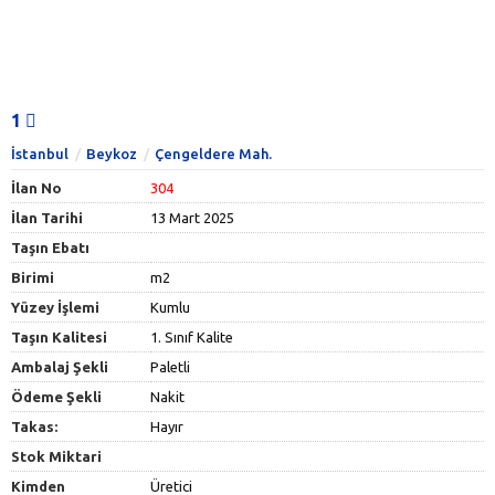
1
İstanbul
Beykoz
Çengeldere Mah.
İlan No
304
İlan Tarihi
13 Mart 2025
Taşın Ebatı
Birimi
m2
Yüzey İşlemi
Kumlu
Taşın Kalitesi
1. Sınıf Kalite
Ambalaj Şekli
Paletli
Ödeme Şekli
Nakit
Takas:
Hayır
Stok Miktari
Kimden
Üretici