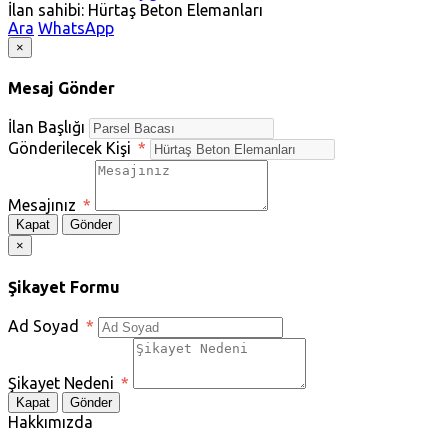
İlan sahibi: Hürtaş Beton Elemanları
Ara
WhatsApp
×
Mesaj Gönder
İlan Başlığı
Gönderilecek Kişi
*
Mesajınız
*
Kapat
Gönder
×
Şikayet Formu
Ad Soyad
*
Şikayet Nedeni
*
Kapat
Gönder
Hakkımızda