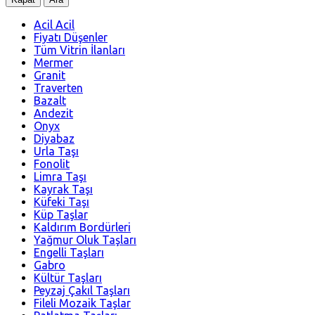
Acil Acil
Fiyatı Düşenler
Tüm Vitrin İlanları
Mermer
Granit
Traverten
Bazalt
Andezit
Onyx
Diyabaz
Urla Taşı
Fonolit
Limra Taşı
Kayrak Taşı
Küfeki Taşı
Küp Taşlar
Kaldırım Bordürleri
Yağmur Oluk Taşları
Engelli Taşları
Gabro
Kültür Taşları
Peyzaj Çakıl Taşları
Fileli Mozaik Taşlar