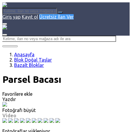
Giriş yap
Kayıt ol
Ücretsiz İlan Ver
Anasayfa
Blok Doğal Taşlar
Bazalt Bloklar
Parsel Bacası
Favorilere ekle
Yazdır
Fotoğrafı büyüt
Video
Fotoğraflar yükleniyor