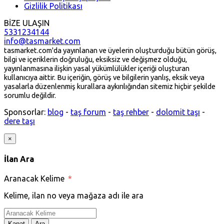
Gizlilik Politikası
BİZE ULAŞIN
5331234144
info@tasmarket.com
tasmarket.com'da yayınlanan ve üyelerin oluşturduğu bütün görüş,
bilgi ve içeriklerin doğruluğu, eksiksiz ve değişmez olduğu,
yayınlanmasına ilişkin yasal yükümlülükler içeriği oluşturan
kullanıcıya aittir. Bu içeriğin, görüş ve bilgilerin yanlış, eksik veya
yasalarla düzenlenmiş kurallara aykırılığından sitemiz hiçbir şekilde
sorumlu değildir.
Sponsorlar:
blog
-
taş forum
-
taş rehber
-
dolomit taşı
-
dere taşı
×
İlan Ara
Aranacak Kelime
*
Kelime, ilan no veya mağaza adı ile ara
Kapat
Ara