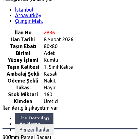
İstanbul
Arnavutköy
Çilingir Mah.
İlan No
2836
İlan Tarihi
8 Şubat 2026
Taşın Ebatı
80x80
Birimi
Adet
Yüzey İşlemi
Kumlu
Taşın Kalitesi
1. Sınıf Kalite
Ambalaj Şekli
Kasalı
Ödeme Şekli
Nakit
Takas:
Hayır
Stok Miktari
160
Kimden
Üretici
İlan ile ilgili şikayetim var
İlan Detayları
Açıklama
Benzer İlanlar
800mm Parsel Bacası