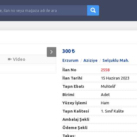
300
Video
Erzurum
Aziziye
Selçuklu Mah.
İlan No
2558
İlan Tarihi
15 Haziran 2023
Taşın Ebatı
Muhtelif
Birimi
Adet
Yüzey İşlemi
Ham
Taşın Kalitesi
1. Sınıf Kalite
Ambalaj Şekli
Ödeme Şekli
Takas: