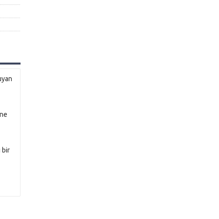
ğuyan
ine
 bir