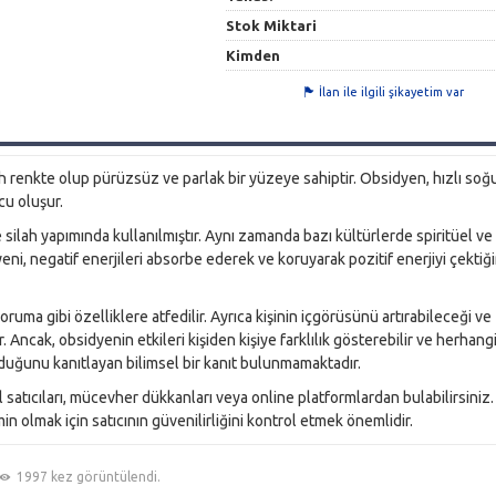
Stok Miktari
Kimden
İlan ile ilgili şikayetim var
ah renkte olup pürüzsüz ve parlak bir yüzeye sahiptir. Obsidyen, hızlı so
u oluşur.
 silah yapımında kullanılmıştır. Aynı zamanda bazı kültürlerde spiritüel ve
dyeni, negatif enerjileri absorbe ederek ve koruyarak pozitif enerjiyi çektiğ
oruma gibi özelliklere atfedilir. Ayrıca kişinin içgörüsünü artırabileceği ve
Ancak, obsidyenin etkileri kişiden kişiye farklılık gösterebilir ve herhangi
lduğunu kanıtlayan bilimsel bir kanıt bulunmamaktadır.
 satıcıları, mücevher dükkanları veya online platformlardan bulabilirsiniz.
 olmak için satıcının güvenilirliğini kontrol etmek önemlidir.
1997 kez görüntülendi.