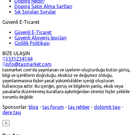
Doping Nedir?
Doping Satın Alma Şartları
Sık Sorulan Sorular
Güvenli E-Ticaret
Güvenli E-Ticaret
Güvenli Alışveriş İpuçları
Gizlilik Politikası
BİZE ULAŞIN
5331234144
info@tasmarket.com
tasmarket.com'da yayınlanan ve üyelerin oluşturduğu bütün görüş,
bilgi ve içeriklerin doğruluğu, eksiksiz ve değişmez olduğu,
yayınlanmasına ilişkin yasal yükümlülükler içeriği oluşturan
kullanıcıya aittir. Bu içeriğin, görüş ve bilgilerin yanlış, eksik veya
yasalarla düzenlenmiş kurallara aykırılığından sitemiz hiçbir şekilde
sorumlu değildir.
Sponsorlar:
blog
-
taş forum
-
taş rehber
-
dolomit taşı
-
dere taşı
×