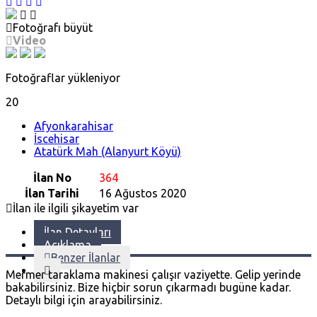
Fotoğrafı büyüt
Video
Fotoğraflar yükleniyor
20
Afyonkarahisar
İscehisar
Atatürk Mah (Alanyurt Köyü)
İlan No
364
İlan Tarihi
16 Ağustos 2020
İlan ile ilgili şikayetim var
İlan Detayları
Açıklama
Benzer İlanlar
Mermer taraklama makinesi çalışır vaziyette. Gelip yerinde
bakabilirsiniz. Bize hiçbir sorun çıkarmadı bugüne kadar.
Detaylı bilgi için arayabilirsiniz.