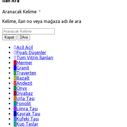
İlan Ara
Aranacak Kelime
*
Kelime, ilan no veya mağaza adı ile ara
Kapat
Ara
Acil Acil
Fiyatı Düşenler
Tüm Vitrin İlanları
Mermer
Granit
Traverten
Bazalt
Andezit
Onyx
Diyabaz
Urla Taşı
Fonolit
Limra Taşı
Kayrak Taşı
Küfeki Taşı
Küp Taşlar