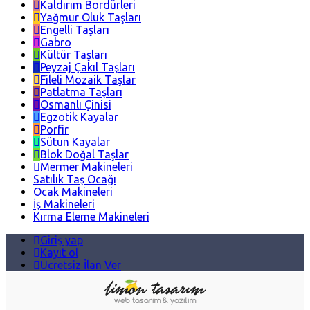
Kaldırım Bordürleri
Yağmur Oluk Taşları
Engelli Taşları
Gabro
Kültür Taşları
Peyzaj Çakıl Taşları
Fileli Mozaik Taşlar
Patlatma Taşları
Osmanlı Çinisi
Egzotik Kayalar
Porfir
Sütun Kayalar
Blok Doğal Taşlar
Mermer Makineleri
Satılık Taş Ocağı
Ocak Makineleri
İş Makineleri
Kırma Eleme Makineleri
Giriş yap
Kayıt ol
Ücretsiz İlan Ver