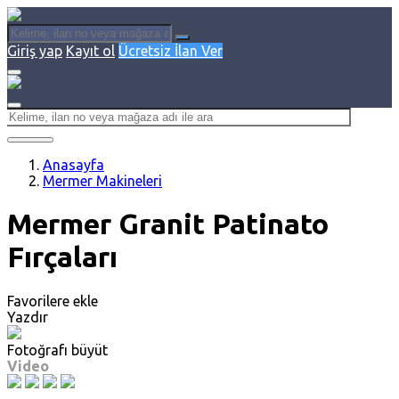
Giriş yap
Kayıt ol
Ücretsiz İlan Ver
Anasayfa
Mermer Makineleri
Mermer Granit Patinato
Fırçaları
Favorilere ekle
Yazdır
Fotoğrafı büyüt
Video