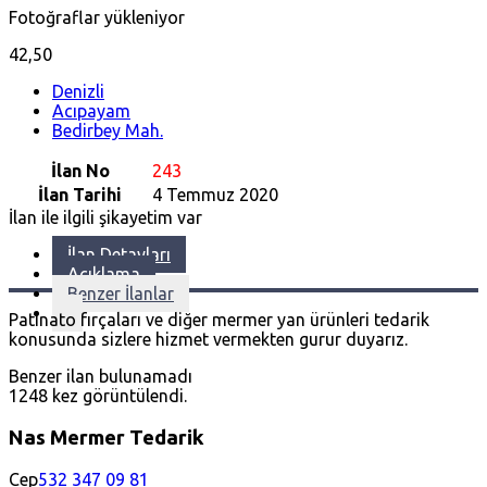
Fotoğraflar yükleniyor
42,50
Denizli
Acıpayam
Bedirbey Mah.
İlan No
243
İlan Tarihi
4 Temmuz 2020
İlan ile ilgili şikayetim var
İlan Detayları
Açıklama
Benzer İlanlar
Patinato fırçaları ve diğer mermer yan ürünleri tedarik
konusunda sizlere hizmet vermekten gurur duyarız.
Benzer ilan bulunamadı
1248 kez görüntülendi.
Nas Mermer Tedarik
Cep
532 347 09 81