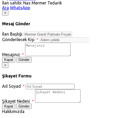
İlan sahibi: Nas Mermer Tedarik
Ara
WhatsApp
×
Mesaj Gönder
İlan Başlığı
Gönderilecek Kişi
*
Mesajınız
*
Kapat
Gönder
×
Şikayet Formu
Ad Soyad
*
Şikayet Nedeni
*
Kapat
Gönder
Hakkımızda