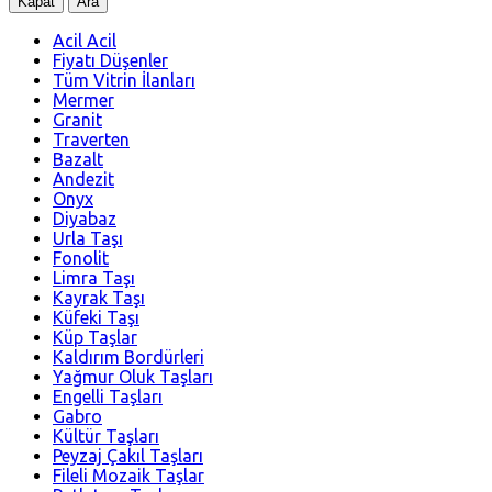
Kapat
Ara
Acil Acil
Fiyatı Düşenler
Tüm Vitrin İlanları
Mermer
Granit
Traverten
Bazalt
Andezit
Onyx
Diyabaz
Urla Taşı
Fonolit
Limra Taşı
Kayrak Taşı
Küfeki Taşı
Küp Taşlar
Kaldırım Bordürleri
Yağmur Oluk Taşları
Engelli Taşları
Gabro
Kültür Taşları
Peyzaj Çakıl Taşları
Fileli Mozaik Taşlar