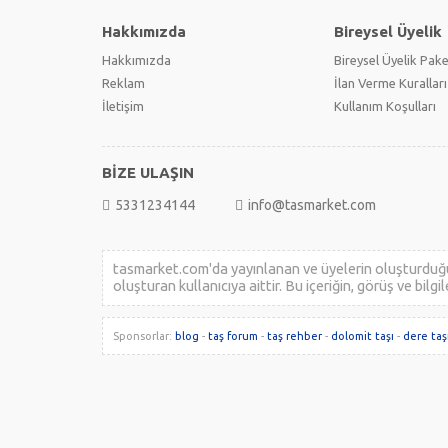
Hakkımızda
Bireysel Üyelik
Hakkımızda
Bireysel Üyelik Pake
Reklam
İlan Verme Kuralları
İletişim
Kullanım Koşulları
BİZE ULAŞIN
5331234144
info@tasmarket.com
tasmarket.com'da yayınlanan ve üyelerin oluşturduğu b
oluşturan kullanıcıya aittir. Bu içeriğin, görüş ve bilg
Sponsorlar:
blog
-
taş forum
-
taş rehber
-
dolomit taşı
-
dere taş