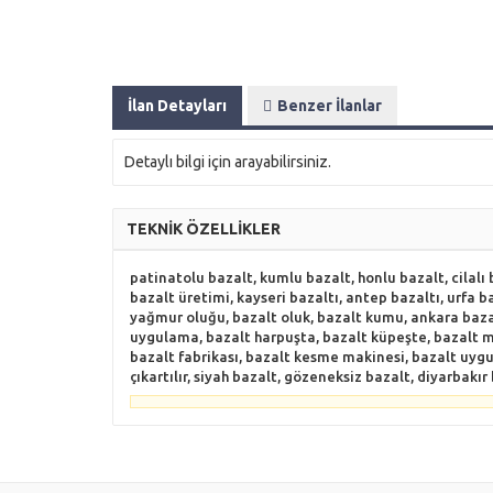
İlan Detayları
Benzer İlanlar
Detaylı bilgi için arayabilirsiniz.
TEKNİK ÖZELLİKLER
patinatolu bazalt, kumlu bazalt, honlu bazalt, cilalı
bazalt üretimi, kayseri bazaltı, antep bazaltı, urfa 
yağmur oluğu, bazalt oluk, bazalt kumu, ankara bazalt
uygulama, bazalt harpuşta, bazalt küpeşte, bazalt meza
bazalt fabrikası, bazalt kesme makinesi, bazalt uygul
çıkartılır, siyah bazalt, gözeneksiz bazalt, diyarbakır