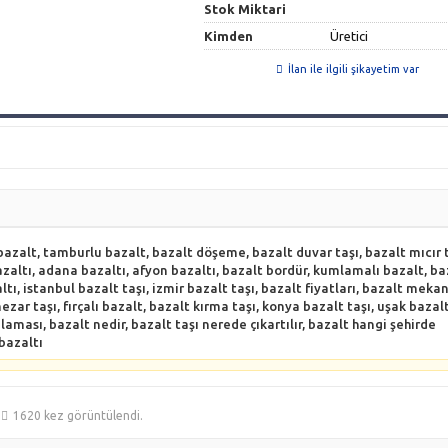
Stok Miktari
Kimden
Üretici
İlan ile ilgili şikayetim var
 bazalt, tamburlu bazalt, bazalt döşeme, bazalt duvar taşı, bazalt mıcır t
bazaltı, adana bazaltı, afyon bazaltı, bazalt bordür, kumlamalı bazalt, ba
ı, istanbul bazalt taşı, izmir bazalt taşı, bazalt fiyatları, bazalt mekan
r taşı, fırçalı bazalt, bazalt kırma taşı, konya bazalt taşı, uşak bazalt
aması, bazalt nedir, bazalt taşı nerede çıkartılır, bazalt hangi şehirde
 bazaltı
1620 kez görüntülendi.