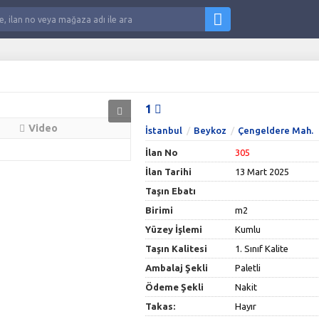
1
Video
İstanbul
Beykoz
Çengeldere Mah.
İlan No
305
İlan Tarihi
13 Mart 2025
Taşın Ebatı
Birimi
m2
Yüzey İşlemi
Kumlu
Taşın Kalitesi
1. Sınıf Kalite
Ambalaj Şekli
Paletli
Ödeme Şekli
Nakit
Takas:
Hayır