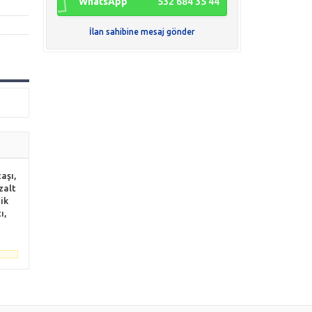
WhatsApp
532 684 35 44
İlan sahibine mesaj gönder
aşı,
zalt
ik
ı,