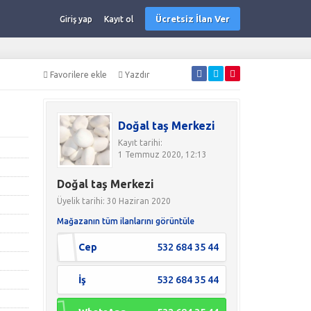
Ücretsiz İlan Ver
Giriş yap
Kayıt ol
Favorilere ekle
Yazdır
Doğal taş Merkezi
Kayıt tarihi:
1 Temmuz 2020, 12:13
Doğal taş Merkezi
Üyelik tarihi: 30 Haziran 2020
Mağazanın tüm ilanlarını görüntüle
Cep
532 684 35 44
İş
532 684 35 44