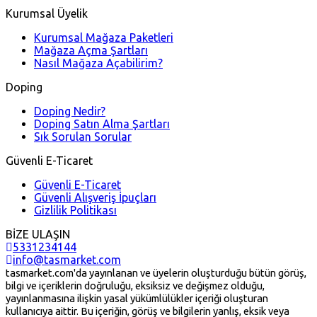
Kurumsal Üyelik
Kurumsal Mağaza Paketleri
Mağaza Açma Şartları
Nasıl Mağaza Açabilirim?
Doping
Doping Nedir?
Doping Satın Alma Şartları
Sık Sorulan Sorular
Güvenli E-Ticaret
Güvenli E-Ticaret
Güvenli Alışveriş İpuçları
Gizlilik Politikası
BİZE ULAŞIN
5331234144
info@tasmarket.com
tasmarket.com'da yayınlanan ve üyelerin oluşturduğu bütün görüş,
bilgi ve içeriklerin doğruluğu, eksiksiz ve değişmez olduğu,
yayınlanmasına ilişkin yasal yükümlülükler içeriği oluşturan
kullanıcıya aittir. Bu içeriğin, görüş ve bilgilerin yanlış, eksik veya