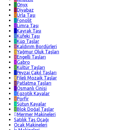
Onyx
Diyabaz
Urla Taşı
Fonolit
Limra Taşı
Kayrak Taşı
Küfeki Taşı
Küp Taşlar
Kaldırım Bordürleri
Yağmur Oluk Taşları
Engelli Taşları
Gabro
Kültür Taşları
Peyzaj Çakıl Taşları
Fileli Mozaik Taşlar
Patlatma Taşları
Osmanlı Çinisi
Egzotik Kayalar
Porfir
Sütun Kayalar
Blok Doğal Taşlar
Mermer Makineleri
Satılık Taş Ocağı
Ocak Makineleri