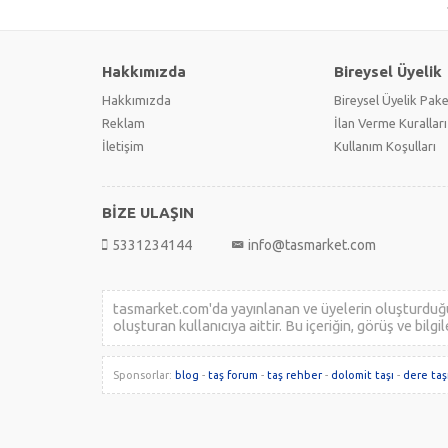
Hakkımızda
Bireysel Üyelik
Hakkımızda
Bireysel Üyelik Pake
Reklam
İlan Verme Kuralları
İletişim
Kullanım Koşulları
BİZE ULAŞIN
5331234144
info@tasmarket.com
tasmarket.com'da yayınlanan ve üyelerin oluşturduğu b
oluşturan kullanıcıya aittir. Bu içeriğin, görüş ve bilg
Sponsorlar:
blog
-
taş forum
-
taş rehber
-
dolomit taşı
-
dere taş