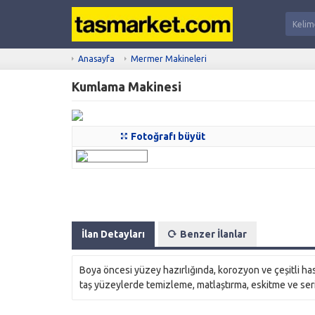
Anasayfa
Mermer Makineleri
Kumlama Makinesi
Fotoğrafı büyüt
İlan Detayları
Benzer İlanlar
Boya öncesi yüzey hazırlığında, korozyon ve çeșitli has
taș yüzeylerde temizleme, matlaștırma, eskitme ve serigr