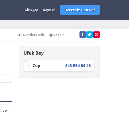
Ücretsiz İlan Ver
Giriş yap
Kayıt ol
Favorilere ekle
Yazdır
Ufuk Bey
Cep
543 894 84 46
l ve