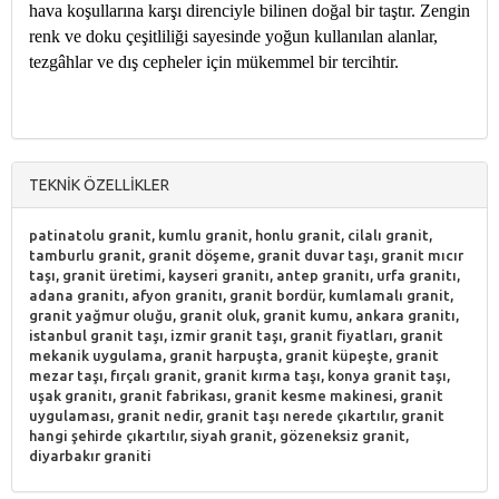
hava koşullarına karşı direnciyle bilinen doğal bir taştır. Zengin
renk ve doku çeşitliliği sayesinde yoğun kullanılan alanlar,
tezgâhlar ve dış cepheler için mükemmel bir tercihtir.
TEKNİK ÖZELLİKLER
patinatolu granit, kumlu granit, honlu granit, cilalı granit,
tamburlu granit, granit döşeme, granit duvar taşı, granit mıcır
taşı, granit üretimi, kayseri granitı, antep granitı, urfa granitı,
adana granitı, afyon granitı, granit bordür, kumlamalı granit,
granit yağmur oluğu, granit oluk, granit kumu, ankara granitı,
istanbul granit taşı, izmir granit taşı, granit fiyatları, granit
mekanik uygulama, granit harpuşta, granit küpeşte, granit
mezar taşı, fırçalı granit, granit kırma taşı, konya granit taşı,
uşak granitı, granit fabrikası, granit kesme makinesi, granit
uygulaması, granit nedir, granit taşı nerede çıkartılır, granit
hangi şehirde çıkartılır, siyah granit, gözeneksiz granit,
diyarbakır graniti