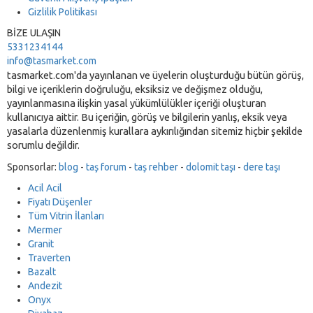
Gizlilik Politikası
BİZE ULAŞIN
5331234144
info@tasmarket.com
tasmarket.com'da yayınlanan ve üyelerin oluşturduğu bütün görüş,
bilgi ve içeriklerin doğruluğu, eksiksiz ve değişmez olduğu,
yayınlanmasına ilişkin yasal yükümlülükler içeriği oluşturan
kullanıcıya aittir. Bu içeriğin, görüş ve bilgilerin yanlış, eksik veya
yasalarla düzenlenmiş kurallara aykırılığından sitemiz hiçbir şekilde
sorumlu değildir.
Sponsorlar:
blog
-
taş forum
-
taş rehber
-
dolomit taşı
-
dere taşı
Acil Acil
Fiyatı Düşenler
Tüm Vitrin İlanları
Mermer
Granit
Traverten
Bazalt
Andezit
Onyx