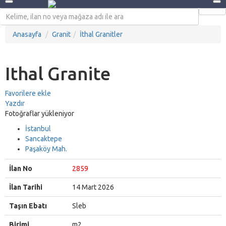
Anasayfa
Granit
İthal Granitler
Ithal Granite
Favorilere ekle
Yazdır
Fotoğraflar yükleniyor
İstanbul
Sancaktepe
Paşaköy Mah.
İlan No
2859
İlan Tarihi
14 Mart 2026
Taşın Ebatı
Sleb
Birimi
m2