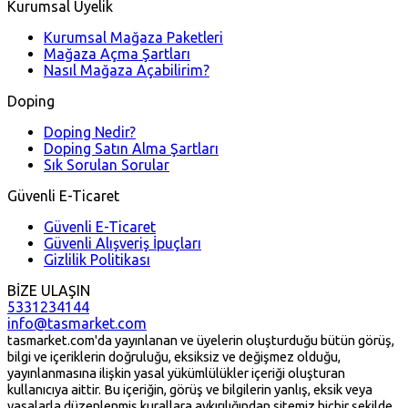
Kurumsal Üyelik
Kurumsal Mağaza Paketleri
Mağaza Açma Şartları
Nasıl Mağaza Açabilirim?
Doping
Doping Nedir?
Doping Satın Alma Şartları
Sık Sorulan Sorular
Güvenli E-Ticaret
Güvenli E-Ticaret
Güvenli Alışveriş İpuçları
Gizlilik Politikası
BİZE ULAŞIN
5331234144
info@tasmarket.com
tasmarket.com'da yayınlanan ve üyelerin oluşturduğu bütün görüş,
bilgi ve içeriklerin doğruluğu, eksiksiz ve değişmez olduğu,
yayınlanmasına ilişkin yasal yükümlülükler içeriği oluşturan
kullanıcıya aittir. Bu içeriğin, görüş ve bilgilerin yanlış, eksik veya
yasalarla düzenlenmiş kurallara aykırılığından sitemiz hiçbir şekilde