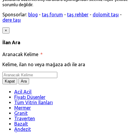
sorumlu değildir.
Sponsorlar:
blog
-
taş forum
-
taş rehber
-
dolomit taşı
-
dere taşı
×
İlan Ara
Aranacak Kelime
*
Kelime, ilan no veya mağaza adı ile ara
Kapat
Ara
Acil Acil
Fiyatı Düşenler
Tüm Vitrin İlanları
Mermer
Granit
Traverten
Bazalt
Andezit