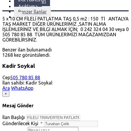
İlan Detayları
Açıklama
Benzer İlanlar
5 x 10 CM FİLELİ PATLATMA TAŞ 0,5 m2 : 150 Tl ANTALYA
TAŞ MARKET DİĞER ÜRÜNLERİMİZ ,SATIN ALMA
İŞLEMLERİNİZ VE BİLGİ ALMAK İÇİN; 0 242 324 04 30 veya 0
505 780 85 88 TÜM ÜRÜNLERİMİZİ MAĞAZAMIZDAN
GÖREBİLİRSİNİZ.
Benzer ilan bulunamadı
1268 kez görüntülendi.
Kadir Soykal
Cep
505 780 85 88
İlan sahibi: Kadir Soykal
Ara
WhatsApp
×
Mesaj Gönder
İlan Başlığı
Gönderilecek Kişi
*