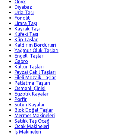
Onyx
Diyabaz
Urla Taşı
Fonolit
Limra Taşı
Kayrak Taşı
Küfeki Taşı
Küp Taşlar
Kaldırım Bordürleri
Yağmur Oluk Taşları
Engelli Taşları
Gabro
Kültür Taşları
Peyzaj Çakıl Taşları
Fileli Mozaik Taşlar
Patlatma Taşları
Osmanlı Çinisi
Egzotik Kayalar
Porfir
Sütun Kayalar
Blok Doğal Taşlar
Mermer Makineleri
Satılık Taş Ocağı
Ocak Makineleri
İş Makineleri