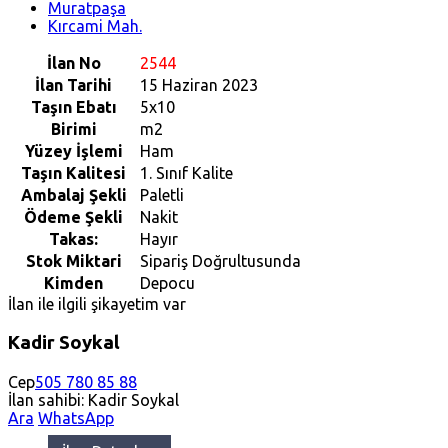
Muratpaşa
Kırcami Mah.
İlan No
2544
İlan Tarihi
15 Haziran 2023
Taşın Ebatı
5x10
Birimi
m2
Yüzey İşlemi
Ham
Taşın Kalitesi
1. Sınıf Kalite
Ambalaj Şekli
Paletli
Ödeme Şekli
Nakit
Takas:
Hayır
Stok Miktari
Sipariş Doğrultusunda
Kimden
Depocu
İlan ile ilgili şikayetim var
Kadir Soykal
Cep
505 780 85 88
İlan sahibi: Kadir Soykal
Ara
WhatsApp