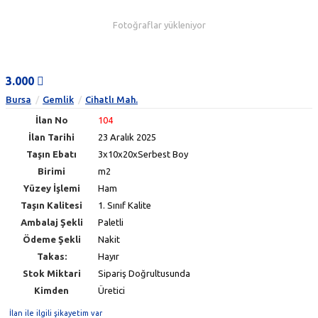
Fotoğraflar yükleniyor
3.000
Bursa
Gemlik
Cihatlı Mah.
İlan No
104
İlan Tarihi
23 Aralık 2025
Taşın Ebatı
3x10x20xSerbest Boy
Birimi
m2
Yüzey İşlemi
Ham
Taşın Kalitesi
1. Sınıf Kalite
Ambalaj Şekli
Paletli
Ödeme Şekli
Nakit
Takas:
Hayır
Stok Miktari
Sipariş Doğrultusunda
Kimden
Üretici
İlan ile ilgili şikayetim var