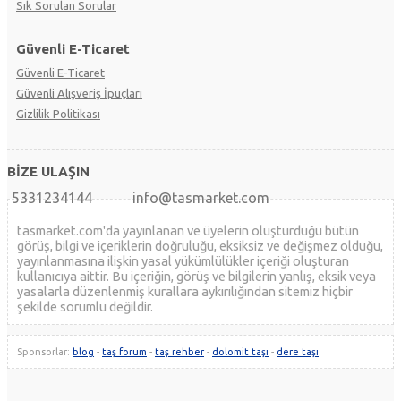
Sık Sorulan Sorular
Güvenli E-Ticaret
Güvenli E-Ticaret
Güvenli Alışveriş İpuçları
Gizlilik Politikası
BİZE ULAŞIN
5331234144
info@tasmarket.com
tasmarket.com'da yayınlanan ve üyelerin oluşturduğu bütün
görüş, bilgi ve içeriklerin doğruluğu, eksiksiz ve değişmez olduğu,
yayınlanmasına ilişkin yasal yükümlülükler içeriği oluşturan
kullanıcıya aittir. Bu içeriğin, görüş ve bilgilerin yanlış, eksik veya
yasalarla düzenlenmiş kurallara aykırılığından sitemiz hiçbir
şekilde sorumlu değildir.
Sponsorlar:
blog
-
taş forum
-
taş rehber
-
dolomit taşı
-
dere taşı