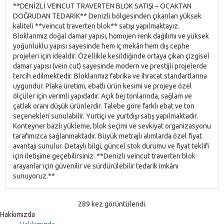
**DENİZLİ VEINCUT TRAVERTEN BLOK SATIŞI – OCAKTAN
DOĞRUDAN TEDARİK** Denizli bölgesinden çıkarılan yüksek
kaliteli **veincut traverten blok** satışı yapılmaktayız.
Bloklarımız doğal damar yapısı, homojen renk dağılımı ve yüksek
yoğunluklu yapısı sayesinde hem iç mekân hem dış cephe
projeleri için idealdir. Özellikle kesildiğinde ortaya çıkan çizgisel
damar yapısı (vein cut) sayesinde modern ve prestijli projelerde
tercih edilmektedir. Bloklarımız fabrika ve ihracat standartlarına
uygundur. Plaka üretimi, ebatlı ürün kesimi ve projeye özel
ölçüler için verimli yapıdadır. Açık bej tonlarında, sağlam ve
çatlak oranı düşük ürünlerdir. Talebe göre farklı ebat ve ton
seçenekleri sunulabilir. Yurtiçi ve yurtdışı satış yapılmaktadır.
Konteyner bazlı yükleme, blok seçimi ve sevkiyat organizasyonu
tarafımızca sağlanmaktadır. Büyük metrajlı alımlarda özel fiyat
avantajı sunulur. Detaylı bilgi, güncel stok durumu ve fiyat teklifi
için iletişime geçebilirsiniz. **Denizli veincut traverten blok
arayanlar için güvenilir ve sürdürülebilir tedarik imkânı
sunuyoruz.**
289 kez görüntülendi.
Hakkımızda