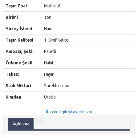
Taşın Ebatı
Muhtelif
Birimi
Ton
Yüzey İşlemi
Ham
Taşın Kalitesi
1. Sınıf Kalite
Ambalaj Şekli
Paletli
Ödeme Şekli
Nakit
Takas:
Hayır
Stok Miktari
Sürekli üretim
Kimden
Üretici
İlan ile ilgili şikayetim var
Açıklama