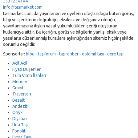
5331234144
info@tasmarket.com
tasmarket.com'da yayınlanan ve üyelerin oluşturduğu bütün görüş,
bilgi ve içeriklerin doğruluğu, eksiksiz ve değişmez olduğu,
yayınlanmasına ilişkin yasal yükümlülükler içeriği oluşturan
kullanıcıya aittir. Bu içeriğin, görüş ve bilgilerin yanlış, eksik veya
yasalarla düzenlenmiş kurallara aykırılığından sitemiz hiçbir şekilde
sorumlu değildir.
Sponsorlar:
blog
-
taş forum
-
taş rehber
-
dolomit taşı
-
dere taşı
Acil Acil
Fiyatı Düşenler
Tüm Vitrin İlanları
Mermer
Granit
Traverten
Bazalt
Andezit
Onyx
Diyabaz
Urla Taşı
Fonolit
Limra Taşı