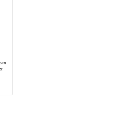
a
sını
r.