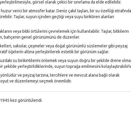
erleştirilmesiyle, görsel olarak çekici bir sınırlama da elde edilebilir.
huzur verici bir atmosfer katar. Deniz çakıl taşları, bir su özelliği etrafınd
rebilir. Taşlar, suyun içinden geçtiği veya suyu biriktiren alanları
aklarını veya bitki örtülerini çevrelemek için kullanılabilir. Taşlar, bitkilerin
ken, bahçenin genel görünümünü de düzenler.
ykelleri, saksılar, çeşmeler veya doğal görünümlü süslemeler gibi peyzaj
ratif öğelerin altına yerleştirilerek estetik bir görünüm sağlar.
nuzdaki su birikintilerini önlemek veya suyun doğru bir şekilde drene olma
r şekilde yerleştirildiklerinde, suyun toprağa emilmesini kolaylaştırabilirle
k yönlüdür ve peyzaj tarzına, tercihlere ve mevcut alana bağlı olarak
, boyut ve düzenlemeyi seçmek önemlidir.
1945 kez görüntülendi.