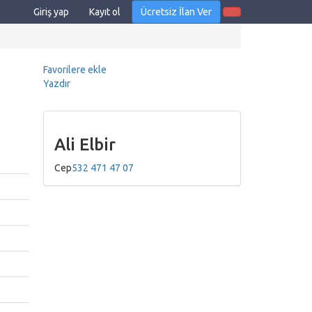
Giriş yap
Kayıt ol
Ücretsiz İlan Ver
Favorilere ekle
Yazdır
Ali Elbir
Cep
532 471 47 07