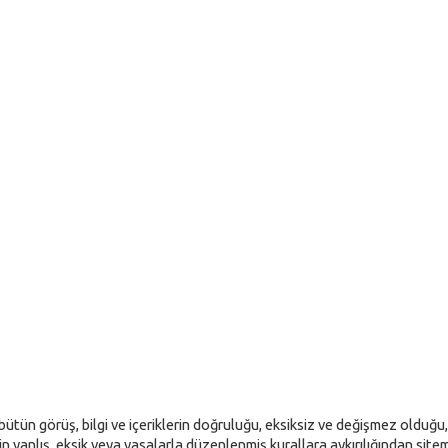
ün görüş, bilgi ve içeriklerin doğruluğu, eksiksiz ve değişmez olduğu, 
erin yanlış, eksik veya yasalarla düzenlenmiş kurallara aykırılığından sitem