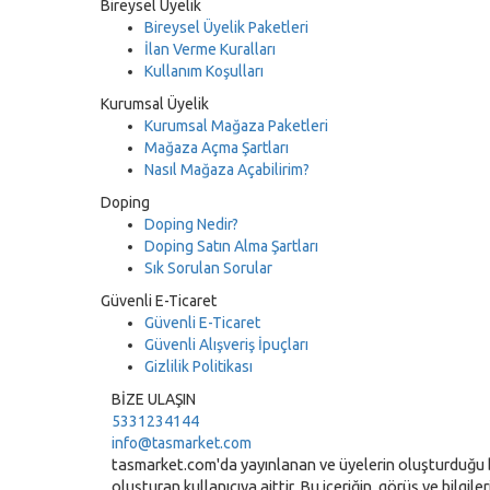
Bireysel Üyelik
Bireysel Üyelik Paketleri
İlan Verme Kuralları
Kullanım Koşulları
Kurumsal Üyelik
Kurumsal Mağaza Paketleri
Mağaza Açma Şartları
Nasıl Mağaza Açabilirim?
Doping
Doping Nedir?
Doping Satın Alma Şartları
Sık Sorulan Sorular
Güvenli E-Ticaret
Güvenli E-Ticaret
Güvenli Alışveriş İpuçları
Gizlilik Politikası
BİZE ULAŞIN
5331234144
info@tasmarket.com
tasmarket.com'da yayınlanan ve üyelerin oluşturduğu büt
oluşturan kullanıcıya aittir. Bu içeriğin, görüş ve bilgil