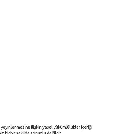
yayınlanmasına ilişkin yasal yükümlülükler içeriği
iz hiçbir şekilde sorumlu değildir.