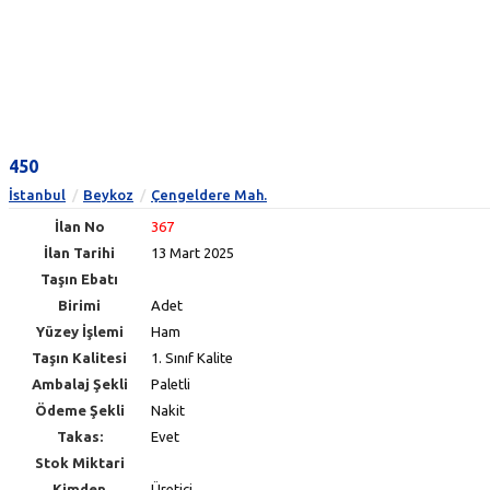
450
İstanbul
Beykoz
Çengeldere Mah.
İlan No
367
İlan Tarihi
13 Mart 2025
Taşın Ebatı
Birimi
Adet
Yüzey İşlemi
Ham
Taşın Kalitesi
1. Sınıf Kalite
Ambalaj Şekli
Paletli
Ödeme Şekli
Nakit
Takas:
Evet
Stok Miktari
Kimden
Üretici