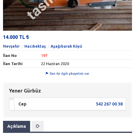
14.000 TL
Nevşehir
Hacıbektaş
Aşağıbarak Köyü
İlan No
197
İlan Tarihi
22 Haziran 2020
İlan ile ilgili şikayetim var
Yener Gürbüz
Cep
542 267 00 38
Açıklama