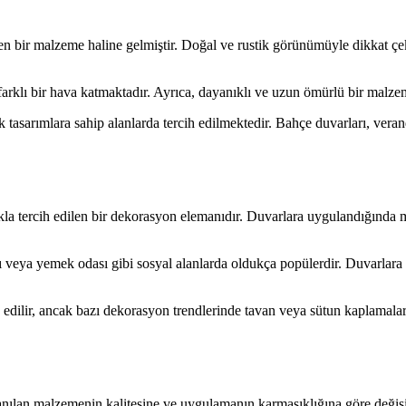
ilen bir malzeme haline gelmiştir. Doğal ve rustik görünümüyle dikkat çe
arklı bir hava katmaktadır. Ayrıca, dayanıklı ve uzun ömürlü bir malzem
k tasarımlara sahip alanlarda tercih edilmektedir. Bahçe duvarları, veran
klıkla tercih edilen bir dekorasyon elemanıdır. Duvarlara uygulandığınd
 veya yemek odası gibi sosyal alanlarda oldukça popülerdir. Duvarlara f
 edilir, ancak bazı dekorasyon trendlerinde tavan veya sütun kaplamala
lan malzemenin kalitesine ve uygulamanın karmaşıklığına göre değişikl