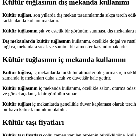
Kültür tuğlasının dış mekanda kullanımı
Kültür tuğlası
, son yıllarda dış mekan tasarımlarında sıkça tercih ed
farklı alanda kullanılmaktadır.
Kültür tuğlasının
şık ve estetik bir görünüm sunması, dış mekanlara f
Dış mekanlarda kültür tuğlasının
kullanımı, özellikle doğal ve rusti
tuğlası, mekanlara sıcak ve samimi bir atmosfer kazandırmaktadır.
Kültür tuğlasının iç mekanda kullanımı
Kültür tuğlası
, iç mekanlarda farklı bir atmosfer oluşturmak için sı
zamanda iç mekanları daha sıcak ve davetkâr hale getirir.
Kültür tuğlasının
iç mekanda kullanımı, özellikle salon, oturma odası
ve görsel açıdan şık bir görünüm sunar.
Kültür tuğlası
iç mekanlarda genellikle duvar kaplaması olarak tercih
bir hava katmak mümkün olabilir.
Kültür taşı fiyatları
Kültür taşı fiyatları
çoğu zaman yapılan projenin büyüklüğüne, kullanı