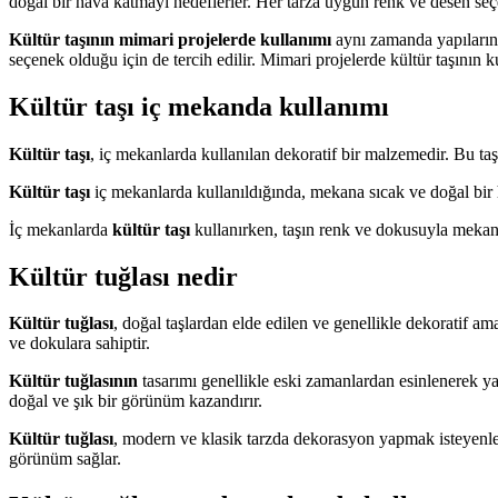
doğal bir hava katmayı hedeflerler. Her tarza uygun renk ve desen seçen
Kültür taşının mimari projelerde kullanımı
aynı zamanda yapıların d
seçenek olduğu için de tercih edilir. Mimari projelerde kültür taşının 
Kültür taşı iç mekanda kullanımı
Kültür taşı
, iç mekanlarda kullanılan dekoratif bir malzemedir. Bu ta
Kültür taşı
iç mekanlarda kullanıldığında, mekana sıcak ve doğal bir ha
İç mekanlarda
kültür taşı
kullanırken, taşın renk ve dokusuyla mekanı
Kültür tuğlası nedir
Kültür tuğlası
, doğal taşlardan elde edilen ve genellikle dekoratif ama
ve dokulara sahiptir.
Kültür tuğlasının
tasarımı genellikle eski zamanlardan esinlenerek ya
doğal ve şık bir görünüm kazandırır.
Kültür tuğlası
, modern ve klasik tarzda dekorasyon yapmak isteyenler
görünüm sağlar.