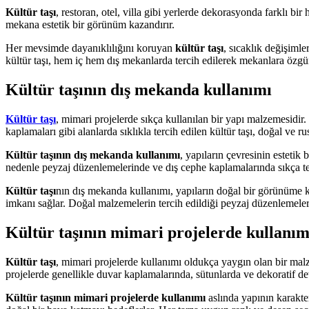
Kültür taşı
, restoran, otel, villa gibi yerlerde dekorasyonda farklı b
mekana estetik bir görünüm kazandırır.
Her mevsimde dayanıklılığını koruyan
kültür taşı
, sıcaklık değişiml
kültür taşı, hem iç hem dış mekanlarda tercih edilerek mekanlara özgün
Kültür taşının dış mekanda kullanımı
Kültür taşı
, mimari projelerde sıkça kullanılan bir yapı malzemesidir.
kaplamaları gibi alanlarda sıklıkla tercih edilen kültür taşı, doğal ve r
Kültür taşının dış mekanda kullanımı
, yapıların çevresinin estetik
nedenle peyzaj düzenlemelerinde ve dış cephe kaplamalarında sıkça ter
Kültür taşı
nın dış mekanda kullanımı, yapıların doğal bir görünüme kav
imkanı sağlar. Doğal malzemelerin tercih edildiği peyzaj düzenlemeler
Kültür taşının mimari projelerde kullanım
Kültür taşı
, mimari projelerde kullanımı oldukça yaygın olan bir malz
projelerde genellikle duvar kaplamalarında, sütunlarda ve dekoratif deta
Kültür taşının mimari projelerde kullanımı
aslında yapının karakter