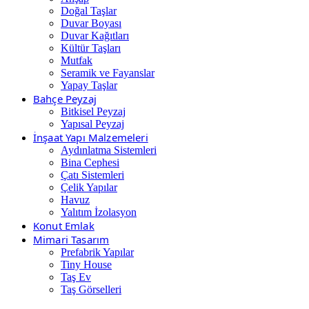
Doğal Taşlar
Duvar Boyası
Duvar Kağıtları
Kültür Taşları
Mutfak
Seramik ve Fayanslar
Yapay Taşlar
Bahçe Peyzaj
Bitkisel Peyzaj
Yapısal Peyzaj
İnşaat Yapı Malzemeleri
Aydınlatma Sistemleri
Bina Cephesi
Çatı Sistemleri
Çelik Yapılar
Havuz
Yalıtım İzolasyon
Konut Emlak
Mimari Tasarım
Prefabrik Yapılar
Tiny House
Taş Ev
Taş Görselleri