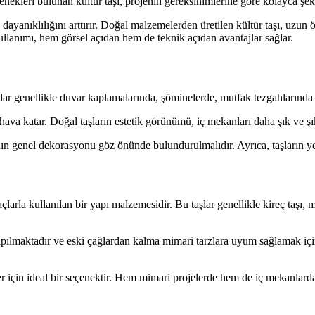
ekleri bulunan kültür taşı, projenin gereksinimlerine göre kolayca şekil
ayanıklılığını arttırır. Doğal malzemelerden üretilen kültür taşı, uzun
kullanımı, hem görsel açıdan hem de teknik açıdan avantajlar sağlar.
şlar genellikle duvar kaplamalarında, şöminelerde, mutfak tezgahlarında
va katar. Doğal taşların estetik görünümü, iç mekanları daha şık ve şık 
n genel dekorasyonu göz önünde bulundurulmalıdır. Ayrıca, taşların yerl
çlarla kullanılan bir yapı malzemesidir. Bu taşlar genellikle kireç taşı, m
pılmaktadır ve eski çağlardan kalma mimari tarzlara uyum sağlamak için 
 için ideal bir seçenektir. Hem mimari projelerde hem de iç mekanlarda k