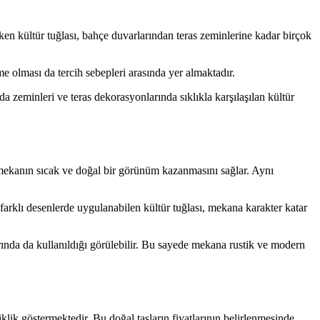
ken kültür tuğlası, bahçe duvarlarından teras zeminlerine kadar birçok
e olması da tercih sebepleri arasında yer almaktadır.
da zeminleri ve teras dekorasyonlarında sıklıkla karşılaşılan kültür
a mekanın sıcak ve doğal bir görünüm kazanmasını sağlar. Aynı
arklı desenlerde uygulanabilen kültür tuğlası, mekana karakter katar
rında da kullanıldığı görülebilir. Bu sayede mekana rustik ve modern
ik göstermektedir. Bu doğal taşların fiyatlarının belirlenmesinde