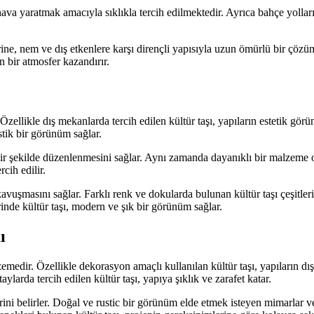
ir hava yaratmak amacıyla sıklıkla tercih edilmektedir. Ayrıca bahçe yoll
erine, nem ve dış etkenlere karşı dirençli yapısıyla uzun ömürlü bir çöz
 bir atmosfer kazandırır.
 Özellikle dış mekanlarda tercih edilen kültür taşı, yapıların estetik gör
ustik bir görünüm sağlar.
 bir şekilde düzenlenmesini sağlar. Aynı zamanda dayanıklı bir malzeme o
cih edilir.
uşmasını sağlar. Farklı renk ve dokularda bulunan kültür taşı çeşitleri,
inde kültür taşı, modern ve şık bir görünüm sağlar.
ı
emedir. Özellikle dekorasyon amaçlı kullanılan kültür taşı, yapıların d
ylarda tercih edilen kültür taşı, yapıya şıklık ve zarafet katar.
ini belirler. Doğal ve rustic bir görünüm elde etmek isteyen mimarlar ve 