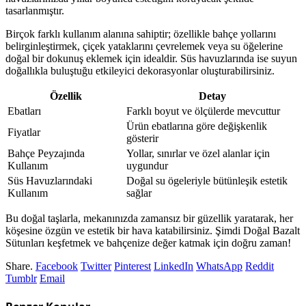
tasarlanmıştır.
Birçok farklı kullanım alanına sahiptir; özellikle bahçe yollarını
belirginleştirmek, çiçek yataklarını çevrelemek veya su öğelerine
doğal bir dokunuş eklemek için idealdir. Süs havuzlarında ise suyun
doğallıkla buluştuğu etkileyici dekorasyonlar oluşturabilirsiniz.
Özellik
Detay
Ebatları
Farklı boyut ve ölçülerde mevcuttur
Ürün ebatlarına göre değişkenlik
Fiyatlar
gösterir
Bahçe Peyzajında
Yollar, sınırlar ve özel alanlar için
Kullanım
uygundur
Süs Havuzlarındaki
Doğal su ögeleriyle bütünleşik estetik
Kullanım
sağlar
Bu doğal taşlarla, mekanınızda zamansız bir güzellik yaratarak, her
köşesine özgün ve estetik bir hava katabilirsiniz. Şimdi Doğal Bazalt
Sütunları keşfetmek ve bahçenize değer katmak için doğru zaman!
Share.
Facebook
Twitter
Pinterest
LinkedIn
WhatsApp
Reddit
Tumblr
Email