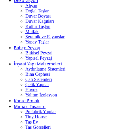
Dekorasyon
Ahşap
Doğal Taşlar
Duvar Boyası
Duvar Kağıtları
Kültür Taşları
Mutfak
Seramik ve Fayanslar
Yapay Taşlar
Bahçe Peyzaj
Bitkisel Peyzaj
Yapısal Peyzaj
İnşaat Yapı Malzemeleri
Aydınlatma Sistemleri
Bina Cephesi
Çatı Sistemleri
Çelik Yapılar
Havuz
Yalıtım İzolasyon
Konut Emlak
Mimari Tasarım
Prefabrik Yapılar
Tiny House
Taş Ev
Taş Görselleri