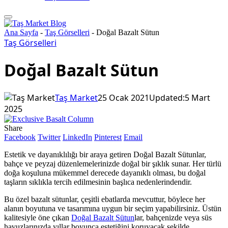
Ana Sayfa
-
Taş Görselleri
-
Doğal Bazalt Sütun
Taş Görselleri
Doğal Bazalt Sütun
Taş Market
25 Ocak 2021
Updated:
5 Mart
2025
Share
Facebook
Twitter
LinkedIn
Pinterest
Email
Estetik ve dayanıklılığı bir araya getiren Doğal Bazalt Sütunlar,
bahçe ve peyzaj düzenlemelerinizde doğal bir şıklık sunar. Her türlü
doğa koşuluna mükemmel derecede dayanıklı olması, bu doğal
taşların sıklıkla tercih edilmesinin başlıca nedenlerindendir.
Bu özel bazalt sütunlar, çeşitli ebatlarda mevcuttur, böylece her
alanın boyutuna ve tasarımına uygun bir seçim yapabilirsiniz. Üstün
kalitesiyle öne çıkan
Doğal Bazalt Sütun
lar, bahçenizde veya süs
havuzlarınızda yıllar boyunca estetiğini koruyacak şekilde