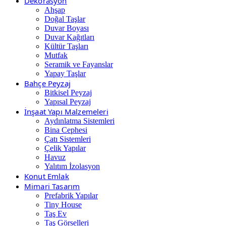
Dekorasyon
Ahşap
Doğal Taşlar
Duvar Boyası
Duvar Kağıtları
Kültür Taşları
Mutfak
Seramik ve Fayanslar
Yapay Taşlar
Bahçe Peyzaj
Bitkisel Peyzaj
Yapısal Peyzaj
İnşaat Yapı Malzemeleri
Aydınlatma Sistemleri
Bina Cephesi
Çatı Sistemleri
Çelik Yapılar
Havuz
Yalıtım İzolasyon
Konut Emlak
Mimari Tasarım
Prefabrik Yapılar
Tiny House
Taş Ev
Taş Görselleri