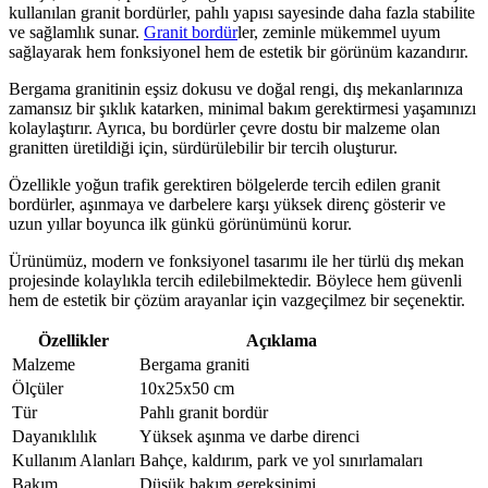
kullanılan granit bordürler, pahlı yapısı sayesinde daha fazla stabilite
ve sağlamlık sunar.
Granit bordür
ler, zeminle mükemmel uyum
sağlayarak hem fonksiyonel hem de estetik bir görünüm kazandırır.
Bergama granitinin eşsiz dokusu ve doğal rengi, dış mekanlarınıza
zamansız bir şıklık katarken, minimal bakım gerektirmesi yaşamınızı
kolaylaştırır. Ayrıca, bu bordürler çevre dostu bir malzeme olan
granitten üretildiği için, sürdürülebilir bir tercih oluşturur.
Özellikle yoğun trafik gerektiren bölgelerde tercih edilen granit
bordürler, aşınmaya ve darbelere karşı yüksek direnç gösterir ve
uzun yıllar boyunca ilk günkü görünümünü korur.
Ürünümüz, modern ve fonksiyonel tasarımı ile her türlü dış mekan
projesinde kolaylıkla tercih edilebilmektedir. Böylece hem güvenli
hem de estetik bir çözüm arayanlar için vazgeçilmez bir seçenektir.
Özellikler
Açıklama
Malzeme
Bergama graniti
Ölçüler
10x25x50 cm
Tür
Pahlı granit bordür
Dayanıklılık
Yüksek aşınma ve darbe direnci
Kullanım Alanları
Bahçe, kaldırım, park ve yol sınırlamaları
Bakım
Düşük bakım gereksinimi