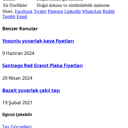
Ek Özellikler
Doğal dokusu ve sürdürülebilir malzeme
Share.
Facebook
Twitter
Pinterest
LinkedIn
WhatsApp
Reddit
Tumblr
Email
Benzer
Konular
Yosunlu yuvarlak kaya fiyatları
9 Haziran 2024
Santiago Red Granit Plaka Fiyatları
20 Nisan 2024
Bazalt yuvarlak çakıl taşı
19 Şubat 2021
İlginizi Çekebilir
Taş Görselleri