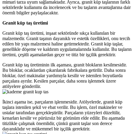
mimari tarza uyum sağlamaktadır. Ayrıca, granit küp taşlarının farklı
sektörlerde kullanımı da incelenecek ve bu taşların avantajlarına dair
önemli bilgiler paylaşılacaktır.
Granit küp taş üretimi
Granit küp taş üretimi, inşaat sektöründe sıkça kullanılan bir
malzemedir. Granit taşının dayanıklı ve estetik özellikleri, onu tercih
edilen bir yapı malzemesi haline getirmektedir. Granit küp taşlar,
genellikle döşeme ve kaldırım uygulamalarında kullanılır. Bu taşların
üretimi, çeşitli aşamalardan geçer ve titiz bir işçilik gerektirir.
Granit küp taş üretiminin ilk aşaması, granit blokların kesilmesidir.
Bu bloklar, ocaklardan çıkarılarak fabrikalara getirilir. Daha sonra
bloklar, özel makinalar yardımıyla kesilir ve istenilen boyutlarda
parçalara ayrılır. Kesilen parçalar, daha sonra işlenmek üzere
atölyelere gönderilir.
İkinci aşama ise, parçaların işlenmesidir. Atölyelerde, granit küp
taşlara istenilen şekil ve ebat verilir. Bu işlem, özel makineler ve
ustalar tarafından gerçekleştirilir. Parçaların yüzeyleri düzeltilir,
kenarları kesilir ve pürüzsüz bir görünüm elde edilir. Bu aşamada
titizlikle çalışmak önemlidir, çünkü granit taşlar son derece
dayanıklıdır ve mükemmel bir işçilik gerektirir.