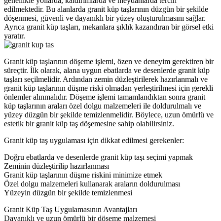
genellikle yollarda, kaldırımlarda ve meydanlarda tercih
edilmektedir. Bu alanlarda granit küp taşlarının düzgün bir şekilde
döşenmesi, güvenli ve dayanıklı bir yüzey oluşturulmasını sağlar.
Ayrıca granit küp taşları, mekanlara şıklık kazandıran bir görsel etki
yaratır.
Granit küp taşlarının döşeme işlemi, özen ve deneyim gerektiren bir
süreçtir. İlk olarak, alana uygun ebatlarda ve desenlerde granit küp
taşları seçilmelidir. Ardından zemin düzleştirilerek hazırlanmalı ve
granit küp taşlarının düşme riski olmadan yerleştirilmesi için gerekli
önlemler alınmalıdır. Döşeme işlemi tamamlandıktan sonra granit
küp taşlarının araları özel dolgu malzemeleri ile doldurulmalı ve
yüzey düzgün bir şekilde temizlenmelidir. Böylece, uzun ömürlü ve
estetik bir granit küp taş döşemesine sahip olabilirsiniz.
Granit küp taş uygulaması için dikkat edilmesi gerekenler:
Doğru ebatlarda ve desenlerde granit küp taşı seçimi yapmak
Zeminin düzleştirilip hazırlanması
Granit küp taşlarının düşme riskini minimize etmek
Özel dolgu malzemeleri kullanarak araların doldurulması
Yüzeyin düzgün bir şekilde temizlenmesi
Granit Küp Taş Uygulamasının Avantajları
Dayanıklı ve uzun ömürlü bir döşeme malzemesi