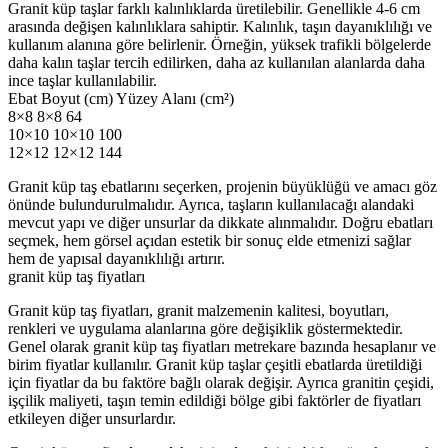
Granit küp taşlar farklı kalınlıklarda üretilebilir. Genellikle 4-6 cm
arasında değişen kalınlıklara sahiptir. Kalınlık, taşın dayanıklılığı ve
kullanım alanına göre belirlenir. Örneğin, yüksek trafikli bölgelerde
daha kalın taşlar tercih edilirken, daha az kullanılan alanlarda daha
ince taşlar kullanılabilir.
Ebat Boyut (cm) Yüzey Alanı (cm²)
8×8 8×8 64
10×10 10×10 100
12×12 12×12 144
Granit küp taş ebatlarını seçerken, projenin büyüklüğü ve amacı göz
önünde bulundurulmalıdır. Ayrıca, taşların kullanılacağı alandaki
mevcut yapı ve diğer unsurlar da dikkate alınmalıdır. Doğru ebatları
seçmek, hem görsel açıdan estetik bir sonuç elde etmenizi sağlar
hem de yapısal dayanıklılığı artırır.
granit küp taş fiyatları
Granit küp taş fiyatları, granit malzemenin kalitesi, boyutları,
renkleri ve uygulama alanlarına göre değişiklik göstermektedir.
Genel olarak granit küp taş fiyatları metrekare bazında hesaplanır ve
birim fiyatlar kullanılır. Granit küp taşlar çeşitli ebatlarda üretildiği
için fiyatlar da bu faktöre bağlı olarak değişir. Ayrıca granitin çeşidi,
işçilik maliyeti, taşın temin edildiği bölge gibi faktörler de fiyatları
etkileyen diğer unsurlardır.