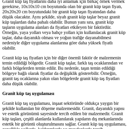
Granit küp taş fiyatlarını daha iyi anlamak için birkaç örnek vermek
gerekirse, 10x10x10 cm boyutunda olan bir granit küp taşın fiyatı,
20x20x20 cm boyutundaki bir granit küp taşın fiyatından daha
düşük olacaktır. Aynı şekilde, siyah granit küp taşlar beyaz granit
küp taşlardan daha pahalı olabilir. Bunun yanı sıra, granit küp
taşların uygulama alanları da fiyatları etkileyen bir faktördür.
Örneğin, yaya yolları veya bahçe yolları için kullanılacak granit küp
taşlar, daha dayanıklı olması ve yoğun trafiğe dayanabilmesi
nedeniyle diğer uygulama alanlarına göre daha yüksek fiyatlı
olabilir.
Granit küp taş fiyatları için bir diğer önemli faktör de malzemenin
temin edildiği bölgedir. Granit küp taşlar, farklı taş ocaklarından ve
farklı bölgelerden temin edilir. Bu nedenle, taşın temin edildiği
bölgeye bağlı olarak fiyatlar da değişiklik gösterebilir. Örneğin,
granit taş ocaklarına yakın olan bölgelerde granit küp taş fiyatları
daha düşük olabilir.
Granit küp taş uygulaması
Granit küp taş uygulaması, inşaat sektöründe oldukça yaygın bir
şekilde kullanılan bir döşeme malzemesidir. Granit, dayanıklı yapısı
ve estetik görünümü sayesinde tercih edilen bir malzemedir. Granit
küp taşları, çeşitli alanlarda kullanılarak yapıların dış mekanlarında
estetik bir görüntü oluşturulmasını sağlar. Granit küp taş uygulaması,