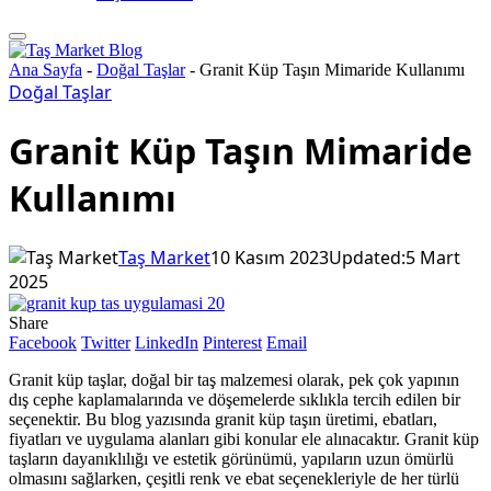
Ana Sayfa
-
Doğal Taşlar
-
Granit Küp Taşın Mimaride Kullanımı
Doğal Taşlar
Granit Küp Taşın Mimaride
Kullanımı
Taş Market
10 Kasım 2023
Updated:
5 Mart
2025
Share
Facebook
Twitter
LinkedIn
Pinterest
Email
Granit küp taşlar, doğal bir taş malzemesi olarak, pek çok yapının
dış cephe kaplamalarında ve döşemelerde sıklıkla tercih edilen bir
seçenektir. Bu blog yazısında granit küp taşın üretimi, ebatları,
fiyatları ve uygulama alanları gibi konular ele alınacaktır. Granit küp
taşların dayanıklılığı ve estetik görünümü, yapıların uzun ömürlü
olmasını sağlarken, çeşitli renk ve ebat seçenekleriyle de her türlü