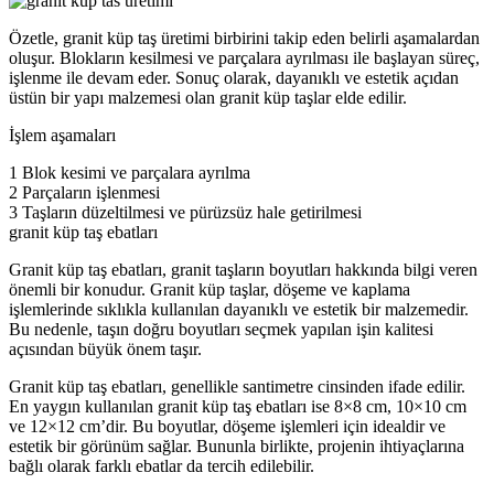
Özetle, granit küp taş üretimi birbirini takip eden belirli aşamalardan
oluşur. Blokların kesilmesi ve parçalara ayrılması ile başlayan süreç,
işlenme ile devam eder. Sonuç olarak, dayanıklı ve estetik açıdan
üstün bir yapı malzemesi olan granit küp taşlar elde edilir.
İşlem aşamaları
1 Blok kesimi ve parçalara ayrılma
2 Parçaların işlenmesi
3 Taşların düzeltilmesi ve pürüzsüz hale getirilmesi
granit küp taş ebatları
Granit küp taş ebatları, granit taşların boyutları hakkında bilgi veren
önemli bir konudur. Granit küp taşlar, döşeme ve kaplama
işlemlerinde sıklıkla kullanılan dayanıklı ve estetik bir malzemedir.
Bu nedenle, taşın doğru boyutları seçmek yapılan işin kalitesi
açısından büyük önem taşır.
Granit küp taş ebatları, genellikle santimetre cinsinden ifade edilir.
En yaygın kullanılan granit küp taş ebatları ise 8×8 cm, 10×10 cm
ve 12×12 cm’dir. Bu boyutlar, döşeme işlemleri için idealdir ve
estetik bir görünüm sağlar. Bununla birlikte, projenin ihtiyaçlarına
bağlı olarak farklı ebatlar da tercih edilebilir.