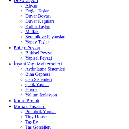
Dekorasyon
Ahşap
Doğal Taşlar
Duvar Boyası
Duvar Kağıtları
Kültür Taşları
Mutfak
Seramik ve Fayanslar
Yapay Taşlar
Bahçe Peyzaj
Bitkisel Peyzaj
Yapısal Peyzaj
İnşaat Yapı Malzemeleri
Aydınlatma Sistemleri
Bina Cephesi
Çatı Sistemleri
Çelik Yapılar
Havuz
Yalıtım İzolasyon
Konut Emlak
Mimari Tasarım
Prefabrik Yapılar
Tiny House
Taş Ev
Taş Görselleri