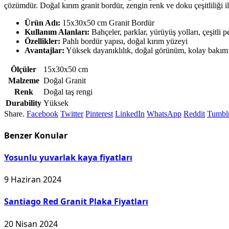
çözümdür. Doğal kırım granit bordür, zengin renk ve doku çeşitliliği il
Ürün Adı:
15x30x50 cm Granit Bordür
Kullanım Alanları:
Bahçeler, parklar, yürüyüş yolları, çeşitli 
Özellikler:
Pahlı bordür yapısı, doğal kırım yüzeyi
Avantajlar:
Yüksek dayanıklılık, doğal görünüm, kolay bakım
Ölçüler
15x30x50 cm
Malzeme
Doğal Granit
Renk
Doğal taş rengi
Durability
Yüksek
Share.
Facebook
Twitter
Pinterest
LinkedIn
WhatsApp
Reddit
Tumbl
Benzer
Konular
Yosunlu yuvarlak kaya fiyatları
9 Haziran 2024
Santiago Red Granit Plaka Fiyatları
20 Nisan 2024