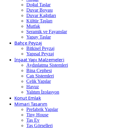
Doğal Taşlar
Duvar Boyası
Duvar Kağıtları
Kültür Taşları
Mutfak
Seramik ve Fayanslar
Yapay Taşlar
Bahçe Peyzaj
Bitkisel Peyzaj
Yapısal Peyzaj
İnşaat Yapı Malzemeleri
Aydınlatma Sistemleri
Bina Cephesi
Çatı Sistemleri
Çelik Yapılar
Havuz
Yalıtım İzolasyon
Konut Emlak
Mimari Tasarım
Prefabrik Yapılar
Tiny House
Taş Ev
Taş Görselleri