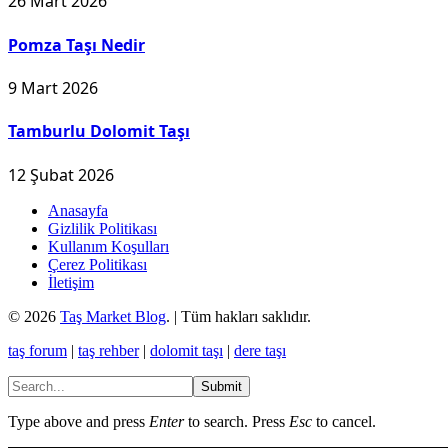
26 Mart 2026
Pomza Taşı Nedir
9 Mart 2026
Tamburlu Dolomit Taşı
12 Şubat 2026
Anasayfa
Gizlilik Politikası
Kullanım Koşulları
Çerez Politikası
İletişim
© 2026
Taş Market Blog
. | Tüm hakları saklıdır.
taş forum
|
taş rehber
|
dolomit taşı
|
dere taşı
Submit
Type above and press
Enter
to search. Press
Esc
to cancel.