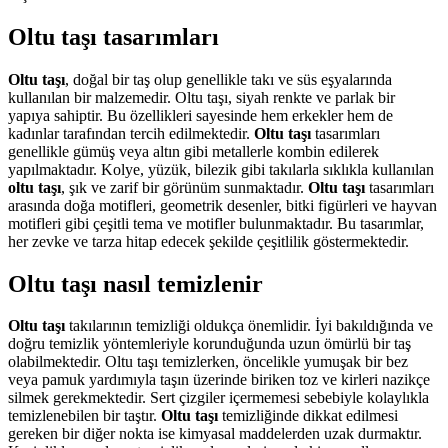
Oltu taşı tasarımları
Oltu taşı
, doğal bir taş olup genellikle takı ve süs eşyalarında
kullanılan bir malzemedir. Oltu taşı, siyah renkte ve parlak bir
yapıya sahiptir. Bu özellikleri sayesinde hem erkekler hem de
kadınlar tarafından tercih edilmektedir.
Oltu taşı
tasarımları
genellikle gümüş veya altın gibi metallerle kombin edilerek
yapılmaktadır. Kolye, yüzük, bilezik gibi takılarla sıklıkla kullanılan
oltu taşı
, şık ve zarif bir görünüm sunmaktadır.
Oltu taşı
tasarımları
arasında doğa motifleri, geometrik desenler, bitki figürleri ve hayvan
motifleri gibi çeşitli tema ve motifler bulunmaktadır. Bu tasarımlar,
her zevke ve tarza hitap edecek şekilde çeşitlilik göstermektedir.
Oltu taşı nasıl temizlenir
Oltu taşı
takılarının temizliği oldukça önemlidir. İyi bakıldığında ve
doğru temizlik yöntemleriyle korunduğunda uzun ömürlü bir taş
olabilmektedir. Oltu taşı temizlerken, öncelikle yumuşak bir bez
veya pamuk yardımıyla taşın üzerinde biriken toz ve kirleri nazikçe
silmek gerekmektedir. Sert çizgiler içermemesi sebebiyle kolaylıkla
temizlenebilen bir taştır.
Oltu taşı
temizliğinde dikkat edilmesi
gereken bir diğer nokta ise kimyasal maddelerden uzak durmaktır.