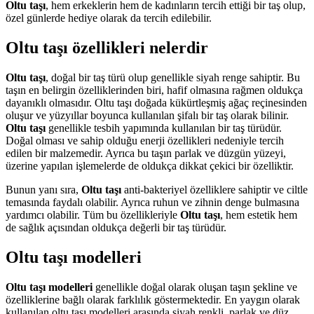
Oltu taşı
, hem erkeklerin hem de kadınların tercih ettiği bir taş olup,
özel günlerde hediye olarak da tercih edilebilir.
Oltu taşı özellikleri nelerdir
Oltu taşı
, doğal bir taş türü olup genellikle siyah renge sahiptir. Bu
taşın en belirgin özelliklerinden biri, hafif olmasına rağmen oldukça
dayanıklı olmasıdır. Oltu taşı doğada kükürtleşmiş ağaç reçinesinden
oluşur ve yüzyıllar boyunca kullanılan şifalı bir taş olarak bilinir.
Oltu taşı
genellikle tesbih yapımında kullanılan bir taş türüdür.
Doğal olması ve sahip olduğu enerji özellikleri nedeniyle tercih
edilen bir malzemedir. Ayrıca bu taşın parlak ve düzgün yüzeyi,
üzerine yapılan işlemelerde de oldukça dikkat çekici bir özelliktir.
Bunun yanı sıra,
Oltu taşı
anti-bakteriyel özelliklere sahiptir ve ciltle
temasında faydalı olabilir. Ayrıca ruhun ve zihnin denge bulmasına
yardımcı olabilir. Tüm bu özellikleriyle
Oltu taşı
, hem estetik hem
de sağlık açısından oldukça değerli bir taş türüdür.
Oltu taşı modelleri
Oltu taşı modelleri
genellikle doğal olarak oluşan taşın şekline ve
özelliklerine bağlı olarak farklılık göstermektedir. En yaygın olarak
kullanılan oltu taşı modelleri arasında siyah renkli, parlak ve düz