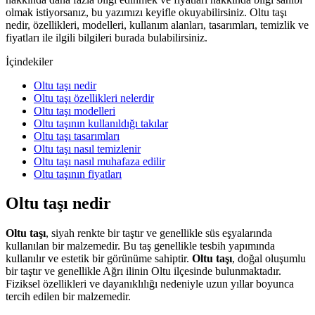
olmak istiyorsanız, bu yazımızı keyifle okuyabilirsiniz. Oltu taşı
nedir, özellikleri, modelleri, kullanım alanları, tasarımları, temizlik ve
fiyatları ile ilgili bilgileri burada bulabilirsiniz.
İçindekiler
Oltu taşı nedir
Oltu taşı özellikleri nelerdir
Oltu taşı modelleri
Oltu taşının kullanıldığı takılar
Oltu taşı tasarımları
Oltu taşı nasıl temizlenir
Oltu taşı nasıl muhafaza edilir
Oltu taşının fiyatları
Oltu taşı nedir
Oltu taşı
, siyah renkte bir taştır ve genellikle süs eşyalarında
kullanılan bir malzemedir. Bu taş genellikle tesbih yapımında
kullanılır ve estetik bir görünüme sahiptir.
Oltu taşı
, doğal oluşumlu
bir taştır ve genellikle Ağrı ilinin Oltu ilçesinde bulunmaktadır.
Fiziksel özellikleri ve dayanıklılığı nedeniyle uzun yıllar boyunca
tercih edilen bir malzemedir.