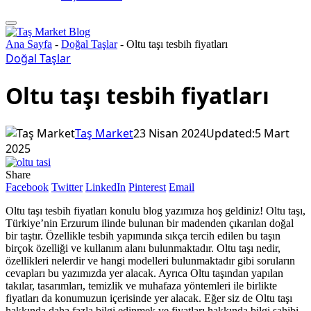
Ana Sayfa
-
Doğal Taşlar
-
Oltu taşı tesbih fiyatları
Doğal Taşlar
Oltu taşı tesbih fiyatları
Taş Market
23 Nisan 2024
Updated:
5 Mart
2025
Share
Facebook
Twitter
LinkedIn
Pinterest
Email
Oltu taşı tesbih fiyatları konulu blog yazımıza hoş geldiniz! Oltu taşı,
Türkiye’nin Erzurum ilinde bulunan bir madenden çıkarılan doğal
bir taştır. Özellikle tesbih yapımında sıkça tercih edilen bu taşın
birçok özelliği ve kullanım alanı bulunmaktadır. Oltu taşı nedir,
özellikleri nelerdir ve hangi modelleri bulunmaktadır gibi soruların
cevapları bu yazımızda yer alacak. Ayrıca Oltu taşından yapılan
takılar, tasarımları, temizlik ve muhafaza yöntemleri ile birlikte
fiyatları da konumuzun içerisinde yer alacak. Eğer siz de Oltu taşı
hakkında daha fazla bilgi edinmek ve fiyatları hakkında bilgi sahibi