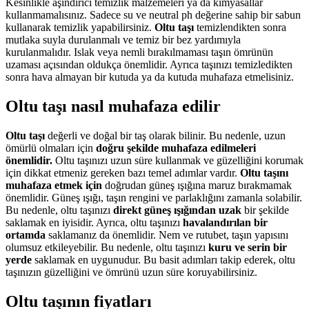
Kesinlikle aşındırıcı temizlik malzemeleri ya da kimyasallar
kullanmamalısınız. Sadece su ve neutral ph değerine sahip bir sabun
kullanarak temizlik yapabilirsiniz.
Oltu taşı
temizlendikten sonra
mutlaka suyla durulanmalı ve temiz bir bez yardımıyla
kurulanmalıdır. Islak veya nemli bırakılmaması taşın ömrünün
uzaması açısından oldukça önemlidir. Ayrıca taşınızı temizledikten
sonra hava almayan bir kutuda ya da kutuda muhafaza etmelisiniz.
Oltu taşı nasıl muhafaza edilir
Oltu taşı
değerli ve doğal bir taş olarak bilinir. Bu nedenle, uzun
ömürlü olmaları için
doğru şekilde muhafaza edilmeleri
önemlidir.
Oltu taşınızı uzun süre kullanmak ve güzelliğini korumak
için dikkat etmeniz gereken bazı temel adımlar vardır.
Oltu taşını
muhafaza etmek için
doğrudan güneş ışığına maruz bırakmamak
önemlidir. Güneş ışığı, taşın rengini ve parlaklığını zamanla solabilir.
Bu nedenle, oltu taşınızı
direkt güneş ışığından uzak
bir şekilde
saklamak en iyisidir. Ayrıca, oltu taşınızı
havalandırılan bir
ortamda
saklamanız da önemlidir. Nem ve rutubet, taşın yapısını
olumsuz etkileyebilir. Bu nedenle, oltu taşınızı
kuru ve serin bir
yerde
saklamak en uygunudur. Bu basit adımları takip ederek, oltu
taşınızın güzelliğini ve ömrünü uzun süre koruyabilirsiniz.
Oltu taşının fiyatları