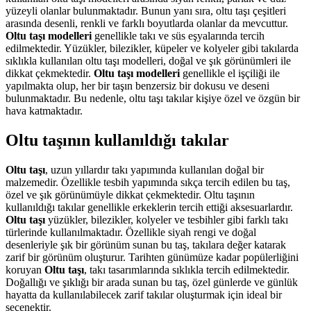
yüzeyli olanlar bulunmaktadır. Bunun yanı sıra, oltu taşı çeşitleri
arasında desenli, renkli ve farklı boyutlarda olanlar da mevcuttur.
Oltu taşı modelleri
genellikle takı ve süs eşyalarında tercih
edilmektedir. Yüzükler, bilezikler, küpeler ve kolyeler gibi takılarda
sıklıkla kullanılan oltu taşı modelleri, doğal ve şık görünümleri ile
dikkat çekmektedir.
Oltu taşı modelleri
genellikle el işçiliği ile
yapılmakta olup, her bir taşın benzersiz bir dokusu ve deseni
bulunmaktadır. Bu nedenle, oltu taşı takılar kişiye özel ve özgün bir
hava katmaktadır.
Oltu taşının kullanıldığı takılar
Oltu taşı
, uzun yıllardır takı yapımında kullanılan doğal bir
malzemedir. Özellikle tesbih yapımında sıkça tercih edilen bu taş,
özel ve şık görünümüyle dikkat çekmektedir. Oltu taşının
kullanıldığı takılar genellikle erkeklerin tercih ettiği aksesuarlardır.
Oltu taşı
yüzükler, bilezikler, kolyeler ve tesbihler gibi farklı takı
türlerinde kullanılmaktadır. Özellikle siyah rengi ve doğal
desenleriyle şık bir görünüm sunan bu taş, takılara değer katarak
zarif bir görünüm oluşturur. Tarihten günümüze kadar popülerliğini
koruyan
Oltu taşı
, takı tasarımlarında sıklıkla tercih edilmektedir.
Doğallığı ve şıklığı bir arada sunan bu taş, özel günlerde ve günlük
hayatta da kullanılabilecek zarif takılar oluşturmak için ideal bir
seçenektir.