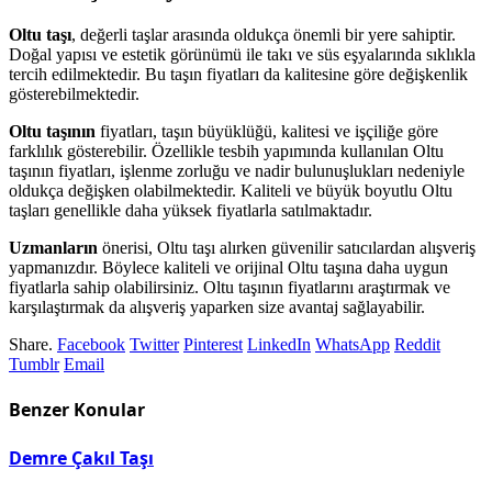
Oltu taşı
, değerli taşlar arasında oldukça önemli bir yere sahiptir.
Doğal yapısı ve estetik görünümü ile takı ve süs eşyalarında sıklıkla
tercih edilmektedir. Bu taşın fiyatları da kalitesine göre değişkenlik
gösterebilmektedir.
Oltu taşının
fiyatları, taşın büyüklüğü, kalitesi ve işçiliğe göre
farklılık gösterebilir. Özellikle tesbih yapımında kullanılan Oltu
taşının fiyatları, işlenme zorluğu ve nadir bulunuşlukları nedeniyle
oldukça değişken olabilmektedir. Kaliteli ve büyük boyutlu Oltu
taşları genellikle daha yüksek fiyatlarla satılmaktadır.
Uzmanların
önerisi, Oltu taşı alırken güvenilir satıcılardan alışveriş
yapmanızdır. Böylece kaliteli ve orijinal Oltu taşına daha uygun
fiyatlarla sahip olabilirsiniz. Oltu taşının fiyatlarını araştırmak ve
karşılaştırmak da alışveriş yaparken size avantaj sağlayabilir.
Share.
Facebook
Twitter
Pinterest
LinkedIn
WhatsApp
Reddit
Tumblr
Email
Benzer
Konular
Demre Çakıl Taşı