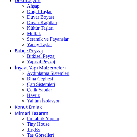
Dekorasyon
Ahşap
Doğal Taşlar
Duvar Boyası
Duvar Kağıtları
Kültür Taşları
Mutfak
Seramik ve Fayanslar
Yapay Taşlar
Bahçe Peyzaj
Bitkisel Peyzaj
Yapısal Peyzaj
İnşaat Yapı Malzemeleri
Aydınlatma Sistemleri
Bina Cephesi
Çatı Sistemleri
Çelik Yapılar
Havuz
Yalıtım İzolasyon
Konut Emlak
Mimari Tasarım
Prefabrik Yapılar
Tiny House
Taş Ev
Taş Görselleri