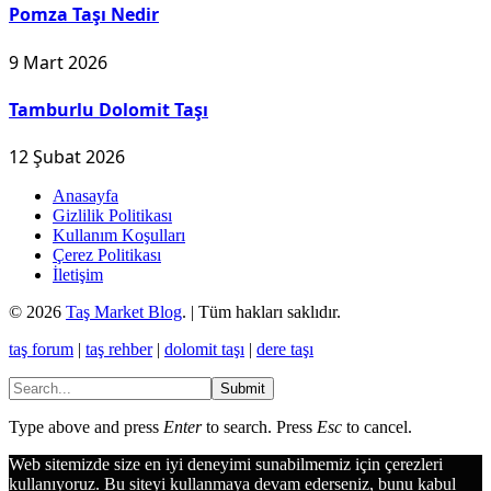
Pomza Taşı Nedir
9 Mart 2026
Tamburlu Dolomit Taşı
12 Şubat 2026
Anasayfa
Gizlilik Politikası
Kullanım Koşulları
Çerez Politikası
İletişim
© 2026
Taş Market Blog
. | Tüm hakları saklıdır.
taş forum
|
taş rehber
|
dolomit taşı
|
dere taşı
Submit
Type above and press
Enter
to search. Press
Esc
to cancel.
Web sitemizde size en iyi deneyimi sunabilmemiz için çerezleri
kullanıyoruz. Bu siteyi kullanmaya devam ederseniz, bunu kabul