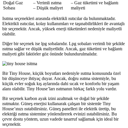
Doğal Gaz
– Verimli ısıtma
– Gaz tüketimi ve bağlantı
Sobası
– Düşük maliyet
maliyeti
Isıtma seçenekleri arasında elektrikli ısıtıcılar da bulunmaktadır.
Elektrikli ısıtıcılar, kolay kullanımları ve taşınabilirlikleri ile avantajlı
bir seçenektir. Ancak, yüksek enerji tüketimleri nedeniyle maliyetli
olabilir.
Diğer bir seçenek ise lpg sobalarıdır. Lpg sobaları verimli bir şekilde
ısıtma sağlar ve düşük maliyetlidir. Ancak, gaz tüketimi ve bağlantı
maliyeti gibi faktörler göz önünde bulundurulmalıdır.
Bir Tiny House, küçük boyutları nedeniyle ısıtma konusunda özel
bir düşünceye ihtiyaç duyar. Ancak, doğru ısıtma sistemiyle, bu
küçük evler soğuk kış aylarında dahi sıcak ve konforlu bir yaşam
alanı olabilir. Tiny House’ları ısıtmanın birkaç farklı yolu vardır.
Bir seçenek karbon ayak izini azaltmak ve doğal bir şekilde
ısıtmaktır. Güneş enerjisi kullanarak çalışan bir sistemle Tiny
House’ınızı ısıtabilirsiniz. Güneş panelleri ile elektrik üretip, bu
elektriği ısıtma sistemine yönlendirerek evinizi ısıtabilirsiniz. Bu
çevre dostu yöntem, uzun vadede tasarruf sağlamak için ideal bir
seçenektir.