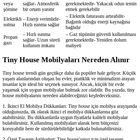
veya
sağlar- Atmosferik
gerekmektedir- Yakacak odun temin
şömine
bir ortam yaratır
etmek gerekebilir
– Elektrik faturasını artırabilir-
Elektrikli
– Enerji verimlidir-
Bağımlı olduğu enerji kaynağına
ısıtma
Hızlı ısınma sağlar
bağlıdır
– Hızlı ısınma
– Gaz tüpünün güvenli kullanılması
Propan
sağlar- Uzun süreli
gerekmektedir- Yeniden dolum
gazı
kullanım imkanı
maliyeti
Tiny House Mobilyaları Nereden Alınır
Tiny house trendi gün geçtikçe daha da popüler hale geliyor. Küçük
yaşam alanlarından oluşan bu evler, pratiklik ve minimalizm arayan
insanlar için ideal bir seçenek sunuyor. Ancak, küçük bir evde
yaşamak için uygun mobilyalar bulmak zor olabilir. Bu yazıda, tiny
house mobilyalarını nereden alabileceğinizi keşfedeceksiniz.
1. İkinci El Mobilya Dükkanları: Tiny house için mobilya arayışında
olduğunuzda, ilk olarak ikinci el mobilya dükkanlarına göz
atabilirsiniz. Bu dükkanlarda uygun fiyatlarla kaliteli mobilyalar
bulabilirsiniz. Kullanılmış mobilyaları alarak hem bütçenizi
koruyabilir hem de sürdürülebilirliğe katkıda bulunabilirsiniz.
2. Özel Tasarım Atölyeleri: Tiny house’unuz için özel tasarım