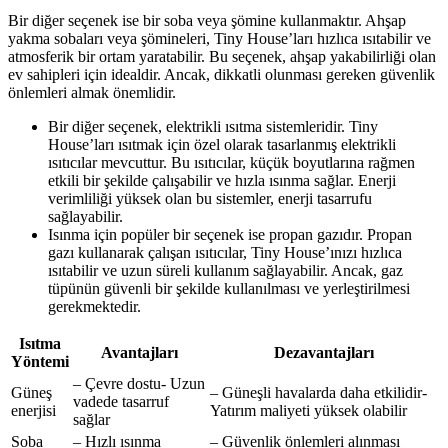
Bir diğer seçenek ise bir soba veya şömine kullanmaktır. Ahşap
yakma sobaları veya şömineleri, Tiny House’ları hızlıca ısıtabilir ve
atmosferik bir ortam yaratabilir. Bu seçenek, ahşap yakabilirliği olan
ev sahipleri için idealdir. Ancak, dikkatli olunması gereken güvenlik
önlemleri almak önemlidir.
Bir diğer seçenek, elektrikli ısıtma sistemleridir. Tiny
House’ları ısıtmak için özel olarak tasarlanmış elektrikli
ısıtıcılar mevcuttur. Bu ısıtıcılar, küçük boyutlarına rağmen
etkili bir şekilde çalışabilir ve hızla ısınma sağlar. Enerji
verimliliği yüksek olan bu sistemler, enerji tasarrufu
sağlayabilir.
Isınma için popüler bir seçenek ise propan gazıdır. Propan
gazı kullanarak çalışan ısıtıcılar, Tiny House’ınızı hızlıca
ısıtabilir ve uzun süreli kullanım sağlayabilir. Ancak, gaz
tüpünün güvenli bir şekilde kullanılması ve yerleştirilmesi
gerekmektedir.
Isıtma
Avantajları
Dezavantajları
Yöntemi
– Çevre dostu- Uzun
Güneş
– Güneşli havalarda daha etkilidir-
vadede tasarruf
enerjisi
Yatırım maliyeti yüksek olabilir
sağlar
Soba
– Hızlı ısınma
– Güvenlik önlemleri alınması