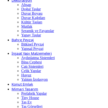
Dekorasyon
Ahşap
Doğal Taşlar
Duvar Boyası
Duvar Kağıtları
Kültür Taşları
Mutfak
Seramik ve Fayanslar
Yapay Taşlar
Bahçe Peyzaj
Bitkisel Peyzaj
Yapısal Peyzaj
İnşaat Yapı Malzemeleri
Aydınlatma Sistemleri
Bina Cephesi
Çatı Sistemleri
Çelik Yapılar
Havuz
Yalıtım İzolasyon
Konut Emlak
Mimari Tasarım
Prefabrik Yapılar
Tiny House
Taş Ev
Taş Görselleri