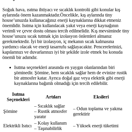
Soğuk hava, ısıtma ihtiyacı ve sıcaklık kontrolü gibi konular kış
aylarında önem kazanmaktadır.Öncelikle, kış aylarında tiny
house’unuzda kullanacağınız enerji kaynaklarına dikkat etmeniz
önemlidir. Isıtma için kullanılacak yakıt veya enerji kaynağının
verimli ve çevre dostu olması tercih edilmelidir. Kış mevsiminde tiny
house’unuzu sıcak tutmak için izolasyon önlemleri almanız
gerekmektedir. İyi bir izolasyon, iç mekanın sıcak kalmasına
yardımcı olacak ve enerji tasarrufu sağlayacaktır. Pencerelerinizi,
kapılarınızı ve duvarlarınızı iyi bir şekilde izole etmek bu konuda
önemli bir adımdır.
Isıtma seçenekleri arasında en yaygın olanlarından biri
şöminedir. Şömine, hem sıcaklık sağlar hem de evinize rustik
bir atmosfer katar. Ayrıca doğal gaz veya elektrik gibi enerji
kaynaklarına bağımlı olmadığı için tercih edilebilir.
Isıtma
Artıları
Eksileri
Seçenekleri
– Sıcaklık sağlar
– Odun toplama ve yakma
Şömine
– Rustik atmosfer
gerektirir
yaratır
– Kolay kullanım
Elektrikli Isıtıcı
– Yüksek enerji tüketimi
– Taşınabilirlik