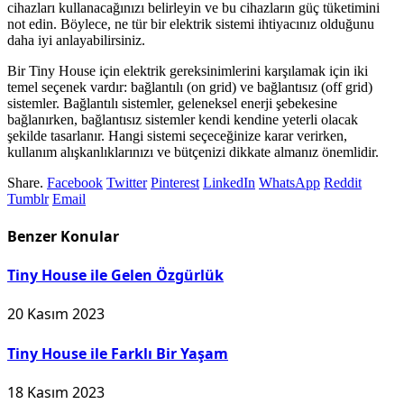
cihazları kullanacağınızı belirleyin ve bu cihazların güç tüketimini
not edin. Böylece, ne tür bir elektrik sistemi ihtiyacınız olduğunu
daha iyi anlayabilirsiniz.
Bir Tiny House için elektrik gereksinimlerini karşılamak için iki
temel seçenek vardır: bağlantılı (on grid) ve bağlantısız (off grid)
sistemler. Bağlantılı sistemler, geleneksel enerji şebekesine
bağlanırken, bağlantısız sistemler kendi kendine yeterli olacak
şekilde tasarlanır. Hangi sistemi seçeceğinize karar verirken,
kullanım alışkanlıklarınızı ve bütçenizi dikkate almanız önemlidir.
Share.
Facebook
Twitter
Pinterest
LinkedIn
WhatsApp
Reddit
Tumblr
Email
Benzer
Konular
Tiny House ile Gelen Özgürlük
20 Kasım 2023
Tiny House ile Farklı Bir Yaşam
18 Kasım 2023