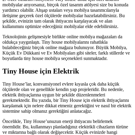
mobilyalar arıyorsanız, birçok özel tasarım atölyesi size bu konuda
yardımcı olabilir. Ahşap ustaları veya mobilya tasarımcılarıyla
iletişime geçerek özel ölçülerde mobilyalar hazırlatabilirsiniz. Bu
şekilde, evinizin tam olarak ihtiyacını karşılayacak ve alan
kullanımını optimize edeceğiniz mobilyalar elde edebilirsiniz.
Teknolojinin gelişmesiyle birlikte online mobilya mağazaları da
oldukça yaygınlaştı. Tiny house mobilyalarını rahatlıkla
bulabileceğiniz birçok online mağaza bulunuyor. Büyük Mobilya,
Küçük Ev Dükkani ve Ev Mobilyaları gibi siteler, farklı stillerde ve
boyutlarda tiny house mobilya seçenekleri sunmaktadır.
Tiny House için Elektrik
Tiny House’lar, konvansiyonel evlere kıyasla çok daha küçük
ölçülerde olan ve genellikle kendin yap projeleridir. Bu nedenle,
elektrik ihtiyaçlarına uygun bir şekilde düzenlenmeleri
gerekmektedir. Bu yazıda, bir Tiny House için elektrik ihtiyaçlarını
karşılamak için nelere dikkat etmeniz gerektiğini ve nasıl bir elektrik
sistemine sahip olmanız gerektiğini anlatacağız.
Öncelikle, Tiny House’unuzun enerji ihtiyacını belirlemek
önemlidir. Bu, kullanmayı planladığınız elektrikli cihazların türüne
ve miktarına bağlı olarak değişecektir. Küçük evinizde hangi