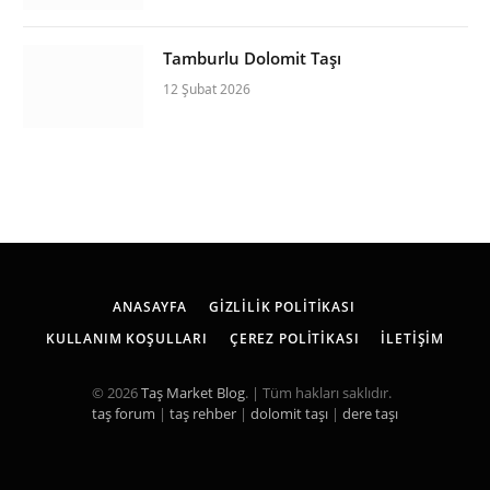
Tamburlu Dolomit Taşı
12 Şubat 2026
ANASAYFA
GIZLILIK POLITIKASI
KULLANIM KOŞULLARI
ÇEREZ POLITIKASI
İLETIŞIM
© 2026
Taş Market Blog
. | Tüm hakları saklıdır.
taş forum
|
taş rehber
|
dolomit taşı
|
dere taşı