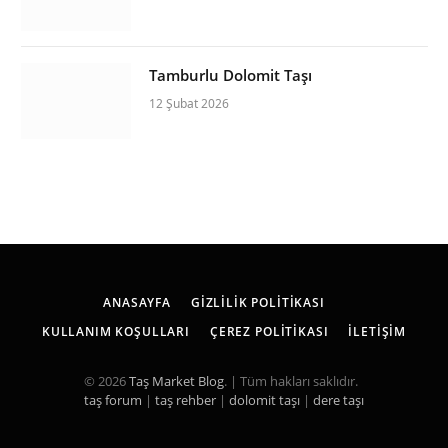
Tamburlu Dolomit Taşı
12 Şubat 2026
ANASAYFA
GIZLILIK POLITIKASI
KULLANIM KOŞULLARI
ÇEREZ POLITIKASI
İLETIŞIM
© 2026
Taş Market Blog
. | Tüm hakları saklıdır.
taş forum
|
taş rehber
|
dolomit taşı
|
dere taşı