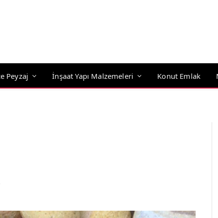
e Peyzaj
İnşaat Yapı Malzemeleri
Konut Emlak
5