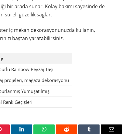
iği bir arada sunar. Kolay bakımı sayesinde de
 süreli güzellik sağlar.
, ister iç mekan dekorasyonunuzda kullanın,
nızı baştan yaratabilirsiniz.
ay
urlu Rainbow Peyzaj Taşı
aj projeleri, mağaza dekorasyonu
urlanmış Yumuşatılmış
l Renk Geçişleri
Pinterest
LinkedIn
WhatsApp
Reddit
Tumblr
Email