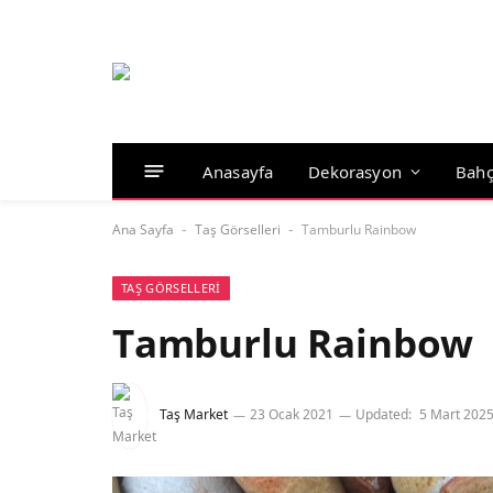
Anasayfa
Dekorasyon
Bahç
Ana Sayfa
Taş Görselleri
Tamburlu Rainbow
-
-
TAŞ GÖRSELLERI
Tamburlu Rainbow
Taş Market
23 Ocak 2021
Updated:
5 Mart 202