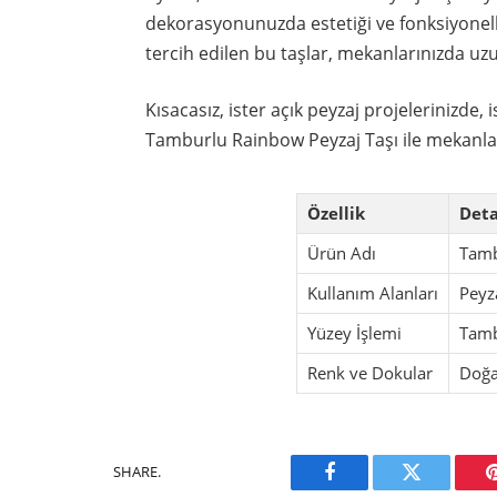
dekorasyonunuzda estetiği ve fonksiyonell
tercih edilen bu taşlar, mekanlarınızda uzun
Kısacasız, ister açık peyzaj projelerinizde
Tamburlu Rainbow Peyzaj Taşı ile mekanları
Özellik
Det
Ürün Adı
Tamb
Kullanım Alanları
Peyz
Yüzey İşlemi
Tamb
Renk ve Dokular
Doğa
SHARE.
Facebook
Twitter