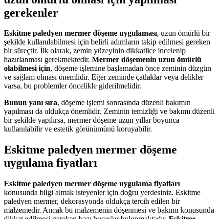
gerekenler
Eskitme paledyen mermer döşeme uygulaması
, uzun ömürlü bir
şekilde kullanılabilmesi için belirli adımların takip edilmesi gereken
bir süreçtir. İlk olarak, zemin yüzeyinin dikkatlice incelenip
hazırlanması gerekmektedir.
Mermer döşemenin uzun ömürlü
olabilmesi için
, döşeme işlemine başlamadan önce zeminin düzgün
ve sağlam olması önemlidir. Eğer zeminde çatlaklar veya delikler
varsa, bu problemler öncelikle giderilmelidir.
Bunun yanı sıra
, döşeme işlemi sonrasında düzenli bakımın
yapılması da oldukça önemlidir. Zeminin temizliği ve bakımı düzenli
bir şekilde yapılırsa, mermer döşeme uzun yıllar boyunca
kullanılabilir ve estetik görünümünü koruyabilir.
Eskitme paledyen mermer döşeme
uygulama fiyatları
Eskitme paledyen mermer döşeme uygulama fiyatları
konusunda bilgi almak isteyenler için doğru yerdesiniz. Eskitme
paledyen mermer, dekorasyonda oldukça tercih edilen bir
malzemedir. Ancak bu malzemenin döşenmesi ve bakımı konusunda
dikkat edilmesi gereken bazı hususlar bulunmaktadır.
Eskitme