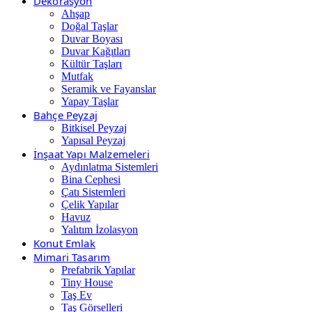
Dekorasyon
Ahşap
Doğal Taşlar
Duvar Boyası
Duvar Kağıtları
Kültür Taşları
Mutfak
Seramik ve Fayanslar
Yapay Taşlar
Bahçe Peyzaj
Bitkisel Peyzaj
Yapısal Peyzaj
İnşaat Yapı Malzemeleri
Aydınlatma Sistemleri
Bina Cephesi
Çatı Sistemleri
Çelik Yapılar
Havuz
Yalıtım İzolasyon
Konut Emlak
Mimari Tasarım
Prefabrik Yapılar
Tiny House
Taş Ev
Taş Görselleri