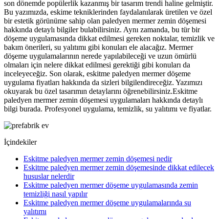
son dönemde popülerlik kazanmış bir tasarım trendi haline gelmiştir.
Bu yazımızda, eskime tekniklerinden faydalanılarak üretilen ve özel
bir estetik görünüme sahip olan paledyen mermer zemin döşemesi
hakkında detaylı bilgiler bulabilirsiniz. Aynı zamanda, bu tür bir
döşeme uygulamasında dikkat edilmesi gereken noktalar, temizlik ve
bakım önerileri, su yalıtımı gibi konuları ele alacağız. Mermer
döşeme uygulamalarının nerede yapılabileceği ve uzun ömürlü
olmaları için nelere dikkat edilmesi gerektiği gibi konuları da
inceleyeceğiz. Son olarak, eskitme paledyen mermer döşeme
uygulama fiyatları hakkında da sizleri bilgilendireceğiz. Yazımızı
okuyarak bu özel tasarımın detaylarını öğrenebilirsiniz.Eskitme
paledyen mermer zemin döşemesi uygulamaları hakkında detaylı
bilgi burada. Profesyonel uygulama, temizlik, su yalıtımı ve fiyatlar.
İçindekiler
Eskitme paledyen mermer zemin döşemesi nedir
Eskitme paledyen mermer zemin döşemesinde dikkat edilecek
hususlar nelerdir
Eskitme paledyen mermer döşeme uygulamasında zemin
temizliği nasıl yapılır
Eskitme paledyen mermer döşeme uygulamalarında su
yalıtımı