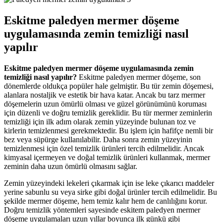
Eskitme paledyen mermer döşeme
uygulamasında zemin temizliği nasıl
yapılır
Eskitme paledyen mermer döşeme uygulamasında zemin
temizliği nasıl yapılır?
Eskitme paledyen mermer döşeme, son
dönemlerde oldukça popüler hale gelmiştir. Bu tür zemin döşemesi,
alanlara nostaljik ve estetik bir hava katar. Ancak bu tarz mermer
döşemelerin uzun ömürlü olması ve güzel görünümünü koruması
için düzenli ve doğru temizlik gereklidir. Bu tür mermer zeminlerin
temizliği için ilk adım olarak zemin yüzeyinde bulunan toz ve
kirlerin temizlenmesi gerekmektedir. Bu işlem için hafifçe nemli bir
bez veya süpürge kullanılabilir. Daha sonra zemin yüzeyinin
temizlenmesi için özel temizlik ürünleri tercih edilmelidir. Ancak
kimyasal içermeyen ve doğal temizlik ürünleri kullanmak, mermer
zeminin daha uzun ömürlü olmasını sağlar.
Zemin yüzeyindeki lekeleri çıkarmak için ise leke çıkarıcı maddeler
yerine sabunlu su veya sirke gibi doğal ürünler tercih edilmelidir. Bu
şekilde mermer döşeme, hem temiz kalır hem de canlılığını korur.
Doğru temizlik yöntemleri sayesinde eskitem paledyen mermer
döşeme uygulamaları uzun yıllar boyunca ilk günkü gibi