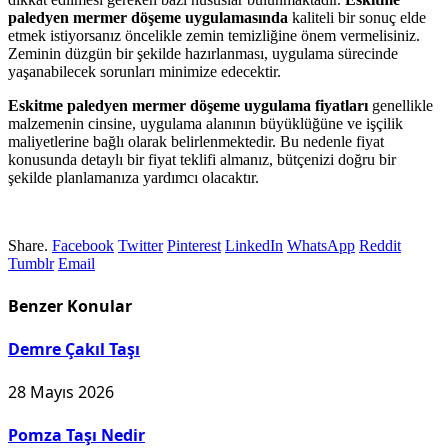
paledyen mermer döşeme uygulamasında
kaliteli bir sonuç elde
etmek istiyorsanız öncelikle zemin temizliğine önem vermelisiniz.
Zeminin düzgün bir şekilde hazırlanması, uygulama sürecinde
yaşanabilecek sorunları minimize edecektir.
Eskitme paledyen mermer döşeme uygulama fiyatları
genellikle
malzemenin cinsine, uygulama alanının büyüklüğüne ve işçilik
maliyetlerine bağlı olarak belirlenmektedir. Bu nedenle fiyat
konusunda detaylı bir fiyat teklifi almanız, bütçenizi doğru bir
şekilde planlamanıza yardımcı olacaktır.
Share.
Facebook
Twitter
Pinterest
LinkedIn
WhatsApp
Reddit
Tumblr
Email
Benzer
Konular
Demre Çakıl Taşı
28 Mayıs 2026
Pomza Taşı Nedir