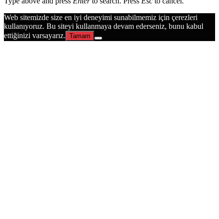
Type above and press
Enter
to search. Press
Esc
to cancel.
Web sitemizde size en iyi deneyimi sunabilmemiz için çerezleri
kullanıyoruz. Bu siteyi kullanmaya devam ederseniz, bunu kabul
ettiğinizi varsayarız.
Tamam