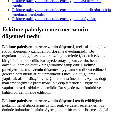
Eskitme paledyen mermer döşeme uygulaması nerelerde
yapılır
Eskitme paledyen mermer döşemenin uzun ömürlü olması için
yapılması gerekenler
Eskitme paledyen mermer döşeme uygulama fiyatları
Eskitme paledyen mermer zemin
döşemesi nedir
Eskitme paledyen mermer zemin döşemesi
, mekanlara doğal ve
şık bir görünüm kazandıran bir döşeme uygulamasıdır. Bu
uygulamada, doğal taş blokları özel yöntemlerle işlenerek eskitme
bir görünüm elde edilir. Bu sayede ortaya çıkan zemin, hem
dayanıklı hem de estetik bir görünüme sahip olur.
Eskitme
paledyen mermer zemin döşemesi
uygulanırken dikkat edilmesi
gereken bazı hususlar bulunmaktadır. Öncelikle, uygulama
yapılacak alanın düzgün ve sağlam olması önemlidir. Ayrıca, doğru
malzeme seçimi ve profesyonel bir ekip tarafından uygulama
yapılmaması da oldukça önemlidir. Bu sayede uzun ömürlü ve
kaliteli bir zemin elde edilebilir.
Eskitme paledyen mermer zemin döşemesi
tercih edildiğinde,
mekanın genel atmosferine uygun renk ve desen seçenekleri göz
önünde bulundurulmalıdır. Ayrıca, bu tür bir zemin döşemesi doğal