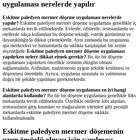
uygulaması nerelerde yapılır
Eskitme paledyen mermer döşeme uygulaması nerelerde
yapılır?
Eskitme paledyen mermer döşeme uygulaması genellikle iç
mekanlarda tercih edilmektedir. Evlerde, ofislerde, restoranlarda ve
otellerde sıkça kullanılan bu döşeme tekniği, estetik görünümü ve
dayanıklılığıyla dikkat çekmektedir. Aynı zamanda bu uygulama,
spa merkezleri ve hamamlarda da sıklıkla karşılaşılan bir zemin
seçeneğidir.
Eskitme paledyen mermer döşeme uygulaması
yapılırken nelere dikkat etmek gerekir?
Bu tür bir döşeme
uygulaması yapılırken öncelikle zeminin düzgün olması
sağlanmalıdır. Ardından, malzemenin uygun şekilde kesilmesi ve
döşenmesi önemlidir. Ayrıca, uygulama sırasında su yalıtımının
doğru bir şekilde yapılması gerekmektedir.
Eskitme paledyen mermer döşeme uygulaması en iyi hangi
alanlarda kullanılır?
Bu tür bir döşeme uygulaması genellikle lüks
mekanlarda tercih edilmektedir. Özellikle otellerin lobi alanları,
restoranların giriş kısımları ve mağazaların vitrinleri gibi prestijli
mekanlarda eskitme paledyen mermer döşeme sıklıkla
kullanılmaktadır.
Eskitme paledyen mermer döşemenin
uzun ömürlü olması için yapılması