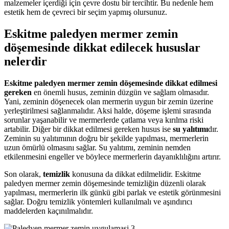
malzemeler içerdiği için çevre dostu bir tercihtir. Bu nedenle hem
estetik hem de çevreci bir seçim yapmış olursunuz.
Eskitme paledyen mermer zemin
döşemesinde dikkat edilecek hususlar
nelerdir
Eskitme paledyen mermer zemin döşemesinde dikkat edilmesi
gereken
en önemli husus, zeminin düzgün ve sağlam olmasıdır.
Yani, zeminin döşenecek olan mermerin uygun bir zemin üzerine
yerleştirilmesi sağlanmalıdır. Aksi halde, döşeme işlemi sırasında
sorunlar yaşanabilir ve mermerlerde çatlama veya kırılma riski
artabilir. Diğer bir dikkat edilmesi gereken husus ise
su yalıtımı
dır.
Zeminin su yalıtımının doğru bir şekilde yapılması, mermerlerin
uzun ömürlü olmasını sağlar. Su yalıtımı, zeminin nemden
etkilenmesini engeller ve böylece mermerlerin dayanıklılığını artırır.
Son olarak,
temizlik
konusuna da dikkat edilmelidir. Eskitme
paledyen mermer zemin döşemesinde temizliğin düzenli olarak
yapılması, mermerlerin ilk günkü gibi parlak ve estetik görünmesini
sağlar. Doğru temizlik yöntemleri kullanılmalı ve aşındırıcı
maddelerden kaçınılmalıdır.