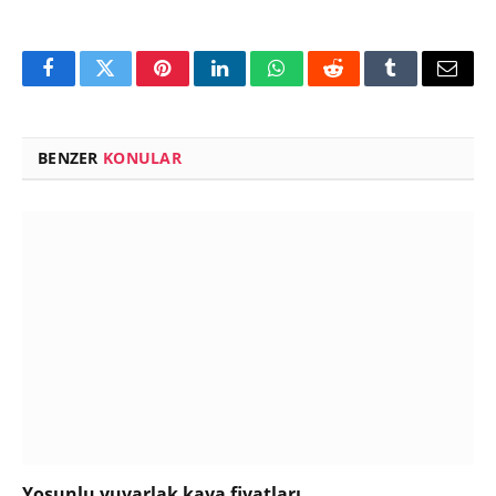
Facebook
Twitter
Pinterest
LinkedIn
WhatsApp
Reddit
Tumblr
Email
BENZER
KONULAR
Yosunlu yuvarlak kaya fiyatları