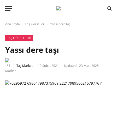
Ana Sayfa
Taş Görselleri
Yassı dere taşı
-
-
TAŞ GÖRSELLERI
Yassı dere taşı
Taş Market
19 Şubat 2021
Updated:
23 Mart 2025