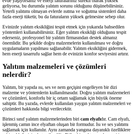
evde yaşıyorsanız ve enerji faturalarınız sürekli olarak yüksek
geliyorsa, bu durumda yalıtım sorunu olduğunu düşünebilirsiniz.
Yeterli yalıtımı olmayan evlerde ısıtma ve soğutma sistemleri daha
fazla enerji tüketir, bu da faturaların yüksek gelmesine sebep olur.
Evinizde yalıtım eksikliğini tespit etmek için yukarıda bahsedilen
yöntemleri kullanabilirsiniz. Eğer yalıtım eksikliği olduğunu tespit
ederseniz, profesyonel bir yalıtım firmasından destek almanız
önemlidir. Bu şekilde doğru malzemelerin kullanılması ve doğru
uygulamaların yapılması sağlanabilir. Yalıtım eksikliğini gidermek,
hem enerji tasarrufu sağlar hem de evinizin konfor seviyesini artırır.
Yalıtım malzemeleri ve çözümleri
nelerdir?
Yalıtım, bir yapıda ısı, ses ve nem geçişini engelleyen bir dizi
malzeme ve yöntemlerin kullanılmasıdır. Doğru yalıtım malzemeleri
ve çözümleri, konforlu bir iç ortam sağlamak için büyük öneme
sahiptir. Bu yazıda, evlerde kullanılan yaygın yalıtım malzemeleri ve
çözümleri hakkında bilgi verilecektir.
Birinci sınıf yalıtım malzemelerinden biri
cam elyafı
dır. Cam elyafı,
işlenmiş camın ince elyaftan oluşan bir formudur. Isı ve ses yalıtımı
sağlamak için kullanılır. Aynı zamanda yangına dayanıklı özelliklere