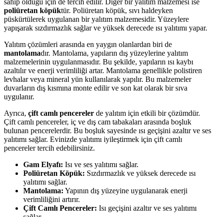
sahip olduğu için de tercih edilir. Diğer bir yalıtım malzemesi ise
poliüretan köpük
tür. Poliüretan köpük, sıvı haldeyken
püskürtülerek uygulanan bir yalıtım malzemesidir. Yüzeylere
yapışarak sızdırmazlık sağlar ve yüksek derecede ısı yalıtımı yapar.
Yalıtım çözümleri arasında en yaygın olanlardan biri de
mantolama
dır. Mantolama, yapıların dış yüzeylerine yalıtım
malzemelerinin uygulanmasıdır. Bu şekilde, yapıların ısı kaybı
azaltılır ve enerji verimliliği artar. Mantolama genellikle polistiren
levhalar veya mineral yün kullanılarak yapılır. Bu malzemeler
duvarların dış kısmına monte edilir ve son kat olarak bir sıva
uygulanır.
Ayrıca,
çift camlı pencereler
de yalıtım için etkili bir çözümdür.
Çift camlı pencereler, iç ve dış cam tabakaları arasında boşluk
bulunan pencerelerdir. Bu boşluk sayesinde ısı geçişini azaltır ve ses
yalıtımı sağlar. Evinizde yalıtımı iyileştirmek için çift camlı
pencereler tercih edebilirsiniz.
Gam Elyafı:
Isı ve ses yalıtımı sağlar.
Poliüretan Köpük:
Sızdırmazlık ve yüksek derecede ısı
yalıtımı sağlar.
Mantolama:
Yapının dış yüzeyine uygulanarak enerji
verimliliğini artırır.
Çift Camlı Pencereler:
Isı geçişini azaltır ve ses yalıtımı
sağlar.