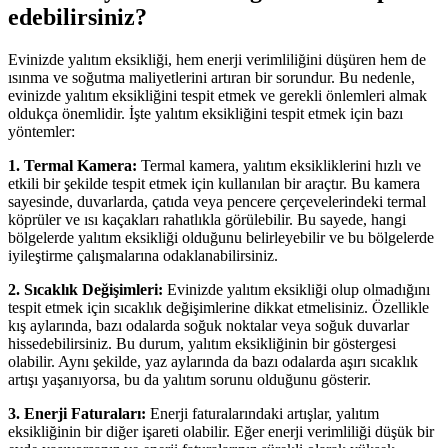
edebilirsiniz?
Evinizde yalıtım eksikliği, hem enerji verimliliğini düşüren hem de
ısınma ve soğutma maliyetlerini artıran bir sorundur. Bu nedenle,
evinizde yalıtım eksikliğini tespit etmek ve gerekli önlemleri almak
oldukça önemlidir. İşte yalıtım eksikliğini tespit etmek için bazı
yöntemler:
1. Termal Kamera:
Termal kamera, yalıtım eksikliklerini hızlı ve
etkili bir şekilde tespit etmek için kullanılan bir araçtır. Bu kamera
sayesinde, duvarlarda, çatıda veya pencere çerçevelerindeki termal
köprüler ve ısı kaçakları rahatlıkla görülebilir. Bu sayede, hangi
bölgelerde yalıtım eksikliği olduğunu belirleyebilir ve bu bölgelerde
iyileştirme çalışmalarına odaklanabilirsiniz.
2. Sıcaklık Değişimleri:
Evinizde yalıtım eksikliği olup olmadığını
tespit etmek için sıcaklık değişimlerine dikkat etmelisiniz. Özellikle
kış aylarında, bazı odalarda soğuk noktalar veya soğuk duvarlar
hissedebilirsiniz. Bu durum, yalıtım eksikliğinin bir göstergesi
olabilir. Aynı şekilde, yaz aylarında da bazı odalarda aşırı sıcaklık
artışı yaşanıyorsa, bu da yalıtım sorunu olduğunu gösterir.
3. Enerji Faturaları:
Enerji faturalarındaki artışlar, yalıtım
eksikliğinin bir diğer işareti olabilir. Eğer enerji verimliliği düşük bir