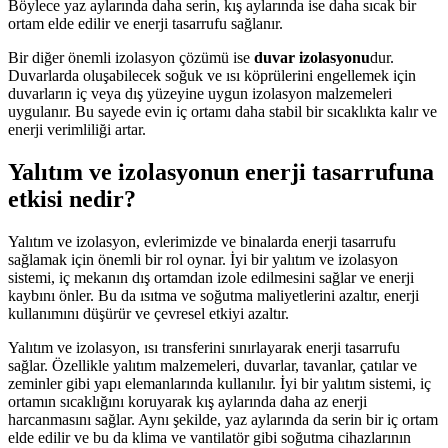
Böylece yaz aylarında daha serin, kış aylarında ise daha sıcak bir
ortam elde edilir ve enerji tasarrufu sağlanır.
Bir diğer önemli izolasyon çözümü ise
duvar izolasyonu
dur.
Duvarlarda oluşabilecek soğuk ve ısı köprülerini engellemek için
duvarların iç veya dış yüzeyine uygun izolasyon malzemeleri
uygulanır. Bu sayede evin iç ortamı daha stabil bir sıcaklıkta kalır ve
enerji verimliliği artar.
Yalıtım ve izolasyonun enerji tasarrufuna
etkisi nedir?
Yalıtım ve izolasyon, evlerimizde ve binalarda enerji tasarrufu
sağlamak için önemli bir rol oynar. İyi bir yalıtım ve izolasyon
sistemi, iç mekanın dış ortamdan izole edilmesini sağlar ve enerji
kaybını önler. Bu da ısıtma ve soğutma maliyetlerini azaltır, enerji
kullanımını düşürür ve çevresel etkiyi azaltır.
Yalıtım ve izolasyon, ısı transferini sınırlayarak enerji tasarrufu
sağlar. Özellikle yalıtım malzemeleri, duvarlar, tavanlar, çatılar ve
zeminler gibi yapı elemanlarında kullanılır. İyi bir yalıtım sistemi, iç
ortamın sıcaklığını koruyarak kış aylarında daha az enerji
harcanmasını sağlar. Aynı şekilde, yaz aylarında da serin bir iç ortam
elde edilir ve bu da klima ve vantilatör gibi soğutma cihazlarının