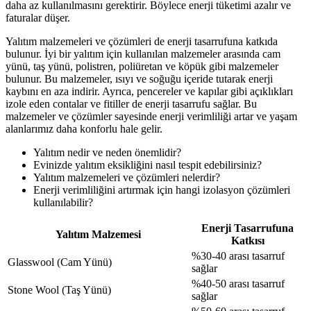
daha az kullanılmasını gerektirir. Böylece enerji tüketimi azalır ve
faturalar düşer.
Yalıtım malzemeleri ve çözümleri de enerji tasarrufuna katkıda
bulunur. İyi bir yalıtım için kullanılan malzemeler arasında cam
yünü, taş yünü, polistren, poliüretan ve köpük gibi malzemeler
bulunur. Bu malzemeler, ısıyı ve soğuğu içeride tutarak enerji
kaybını en aza indirir. Ayrıca, pencereler ve kapılar gibi açıklıkları
izole eden contalar ve fitiller de enerji tasarrufu sağlar. Bu
malzemeler ve çözümler sayesinde enerji verimliliği artar ve yaşam
alanlarımız daha konforlu hale gelir.
Yalıtım nedir ve neden önemlidir?
Evinizde yalıtım eksikliğini nasıl tespit edebilirsiniz?
Yalıtım malzemeleri ve çözümleri nelerdir?
Enerji verimliliğini artırmak için hangi izolasyon çözümleri
kullanılabilir?
Enerji Tasarrufuna
Yalıtım Malzemesi
Katkısı
%30-40 arası tasarruf
Glasswool (Cam Yünü)
sağlar
%40-50 arası tasarruf
Stone Wool (Taş Yünü)
sağlar