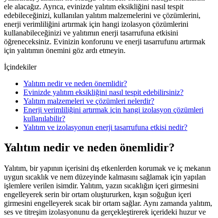
ele alacağız. Ayrıca, evinizde yalıtım eksikliğini nasıl tespit
edebileceğinizi, kullanılan yalıtım malzemelerini ve çözümlerini,
enerji verimliliğini artırmak için hangi izolasyon çözümlerini
kullanabileceğinizi ve yalıtımın enerji tasarrufuna etkisini
öğreneceksiniz. Evinizin konforunu ve enerji tasarrufunu artırmak
için yalıtımın önemini göz ardı etmeyin.
İçindekiler
Yalıtım nedir ve neden önemlidir?
Evinizde yalıtım eksikliğini nasıl tespit edebilirsiniz?
Yalıtım malzemeleri ve çözümleri nelerdir?
Enerji verimliliğini artırmak için hangi izolasyon çözümleri
kullanılabilir?
Yalıtım ve izolasyonun enerji tasarrufuna etkisi nedir?
Yalıtım nedir ve neden önemlidir?
Yalıtım, bir yapının içerisini dış etkenlerden korumak ve iç mekanın
uygun sıcaklık ve nem düzeyinde kalmasını sağlamak için yapılan
işlemlere verilen isimdir. Yalıtım, yazın sıcaklığın içeri girmesini
engelleyerek serin bir ortam oluştururken, kışın soğuğun içeri
girmesini engelleyerek sıcak bir ortam sağlar. Aynı zamanda yalıtım,
ses ve titreşim izolasyonunu da gerçekleştirerek içerideki huzur ve