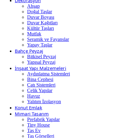
Dekorasyon
Ahşap
Doğal Taşlar
Duvar Boyası
Duvar Kağıtları
Kültür Taşları
Mutfak
Seramik ve Fayanslar
Yapay Taşlar
Bahçe Peyzaj
Bitkisel Peyzaj
Yapısal Peyzaj
İnşaat Yapı Malzemeleri
Aydınlatma Sistemleri
Bina Cephesi
Çatı Sistemleri
Çelik Yapılar
Havuz
Yalıtım İzolasyon
Konut Emlak
Mimari Tasarım
Prefabrik Yapılar
Tiny House
Taş Ev
Taş Görselleri