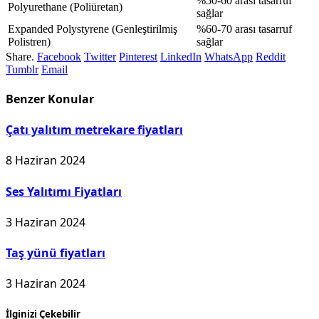
%50-60 arası tasarruf
Polyurethane (Poliüretan)
sağlar
Expanded Polystyrene (Genleştirilmiş
%60-70 arası tasarruf
Polistren)
sağlar
Share.
Facebook
Twitter
Pinterest
LinkedIn
WhatsApp
Reddit
Tumblr
Email
Benzer
Konular
Çatı yalıtım metrekare fiyatları
8 Haziran 2024
Ses Yalıtımı Fiyatları
3 Haziran 2024
Taş yünü fiyatları
3 Haziran 2024
İlginizi Çekebilir