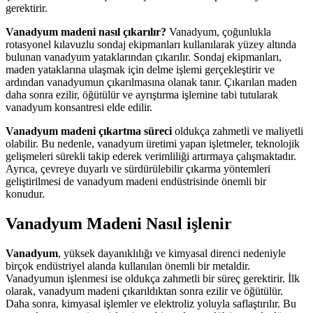
gerektirir.
Vanadyum madeni nasıl çıkarılır?
Vanadyum, çoğunlukla
rotasyonel kılavuzlu sondaj ekipmanları kullanılarak yüzey altında
bulunan vanadyum yataklarından çıkarılır. Sondaj ekipmanları,
maden yataklarına ulaşmak için delme işlemi gerçekleştirir ve
ardından vanadyumun çıkarılmasına olanak tanır. Çıkarılan maden
daha sonra ezilir, öğütülür ve ayrıştırma işlemine tabi tutularak
vanadyum konsantresi elde edilir.
Vanadyum madeni çıkartma süreci
oldukça zahmetli ve maliyetli
olabilir. Bu nedenle, vanadyum üretimi yapan işletmeler, teknolojik
gelişmeleri sürekli takip ederek verimliliği artırmaya çalışmaktadır.
Ayrıca, çevreye duyarlı ve sürdürülebilir çıkarma yöntemleri
geliştirilmesi de vanadyum madeni endüstrisinde önemli bir
konudur.
Vanadyum Madeni Nasıl işlenir
Vanadyum
, yüksek dayanıklılığı ve kimyasal direnci nedeniyle
birçok endüstriyel alanda kullanılan önemli bir metaldir.
Vanadyumun işlenmesi ise oldukça zahmetli bir süreç gerektirir. İlk
olarak, vanadyum madeni çıkarıldıktan sonra ezilir ve öğütülür.
Daha sonra, kimyasal işlemler ve elektroliz yoluyla saflaştırılır. Bu