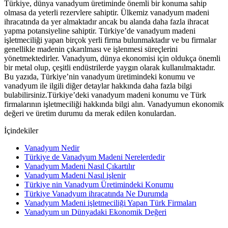
Türkiye, dünya vanadyum üretiminde önemli bir konuma sahip
olmasa da yeterli rezervlere sahiptir. Ülkemiz vanadyum madeni
ihracatında da yer almaktadır ancak bu alanda daha fazla ihracat
yapma potansiyeline sahiptir. Türkiye’de vanadyum madeni
işletmeciliği yapan birçok yerli firma bulunmaktadır ve bu firmalar
genellikle madenin çıkarılması ve işlenmesi süreçlerini
yönetmektedirler. Vanadyum, dünya ekonomisi için oldukça önemli
bir metal olup, çeşitli endüstrilerde yaygın olarak kullanılmaktadır.
Bu yazıda, Türkiye’nin vanadyum üretimindeki konumu ve
vanadyum ile ilgili diğer detaylar hakkında daha fazla bilgi
bulabilirsiniz.Türkiye’deki vanadyum madeni konumu ve Türk
firmalarının işletmeciliği hakkında bilgi alın. Vanadyumun ekonomik
değeri ve üretim durumu da merak edilen konulardan.
İçindekiler
Vanadyum Nedir
Türkiye de Vanadyum Madeni Nerelerdedir
Vanadyum Madeni Nasıl Çıkartılır
Vanadyum Madeni Nasıl işlenir
Türkiye nin Vanadyum Üretimindeki Konumu
Türkiye Vanadyum ihracatında Ne Durumda
Vanadyum Madeni işletmeciliği Yapan Türk Firmaları
Vanadyum un Dünyadaki Ekonomik Değeri