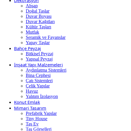
Dekorasyon
Ahşap
Doğal Taşlar
Duvar Boyası
Duvar Kağıtları
Kültür Taşları
Mutfak
Seramik ve Fayanslar
Yapay Taşlar
Bahçe Peyzaj
Bitkisel Peyzaj
Yapısal Peyzaj
İnşaat Yapı Malzemeleri
Aydınlatma Sistemleri
Bina Cephesi
Çatı Sistemleri
Çelik Yapılar
Havuz
Yalıtım İzolasyon
Konut Emlak
Mimari Tasarım
Prefabrik Yapılar
Tiny House
Taş Ev
Taş Görselleri