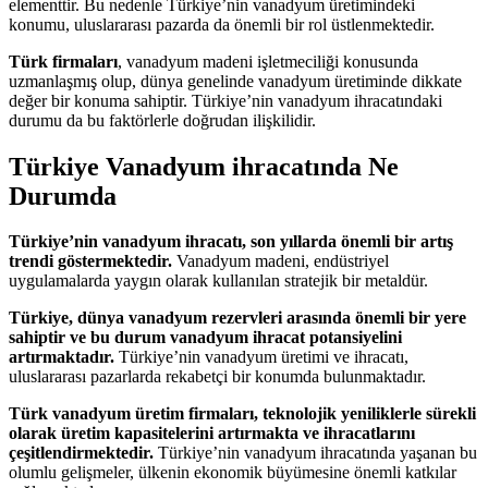
elementtir. Bu nedenle Türkiye’nin vanadyum üretimindeki
konumu, uluslararası pazarda da önemli bir rol üstlenmektedir.
Türk firmaları
, vanadyum madeni işletmeciliği konusunda
uzmanlaşmış olup, dünya genelinde vanadyum üretiminde dikkate
değer bir konuma sahiptir. Türkiye’nin vanadyum ihracatındaki
durumu da bu faktörlerle doğrudan ilişkilidir.
Türkiye Vanadyum ihracatında Ne
Durumda
Türkiye’nin vanadyum ihracatı, son yıllarda önemli bir artış
trendi göstermektedir.
Vanadyum madeni, endüstriyel
uygulamalarda yaygın olarak kullanılan stratejik bir metaldür.
Türkiye, dünya vanadyum rezervleri arasında önemli bir yere
sahiptir ve bu durum vanadyum ihracat potansiyelini
artırmaktadır.
Türkiye’nin vanadyum üretimi ve ihracatı,
uluslararası pazarlarda rekabetçi bir konumda bulunmaktadır.
Türk vanadyum üretim firmaları, teknolojik yeniliklerle sürekli
olarak üretim kapasitelerini artırmakta ve ihracatlarını
çeşitlendirmektedir.
Türkiye’nin vanadyum ihracatında yaşanan bu
olumlu gelişmeler, ülkenin ekonomik büyümesine önemli katkılar