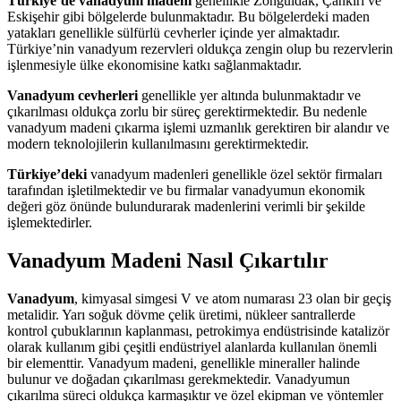
Türkiye’de vanadyum madeni
genellikle Zonguldak, Çankırı ve
Eskişehir gibi bölgelerde bulunmaktadır. Bu bölgelerdeki maden
yatakları genellikle sülfürlü cevherler içinde yer almaktadır.
Türkiye’nin vanadyum rezervleri oldukça zengin olup bu rezervlerin
işlenmesiyle ülke ekonomisine katkı sağlanmaktadır.
Vanadyum cevherleri
genellikle yer altında bulunmaktadır ve
çıkarılması oldukça zorlu bir süreç gerektirmektedir. Bu nedenle
vanadyum madeni çıkarma işlemi uzmanlık gerektiren bir alandır ve
modern teknolojilerin kullanılmasını gerektirmektedir.
Türkiye’deki
vanadyum madenleri genellikle özel sektör firmaları
tarafından işletilmektedir ve bu firmalar vanadyumun ekonomik
değeri göz önünde bulundurarak madenlerini verimli bir şekilde
işlemektedirler.
Vanadyum Madeni Nasıl Çıkartılır
Vanadyum
, kimyasal simgesi V ve atom numarası 23 olan bir geçiş
metalidir. Yarı soğuk dövme çelik üretimi, nükleer santrallerde
kontrol çubuklarının kaplanması, petrokimya endüstrisinde katalizör
olarak kullanım gibi çeşitli endüstriyel alanlarda kullanılan önemli
bir elementtir. Vanadyum madeni, genellikle mineraller halinde
bulunur ve doğadan çıkarılması gerekmektedir. Vanadyumun
çıkarılma süreci oldukça karmaşıktır ve özel ekipman ve yöntemler