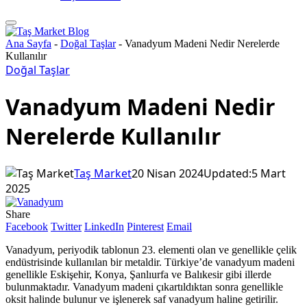
Ana Sayfa
-
Doğal Taşlar
-
Vanadyum Madeni Nedir Nerelerde
Kullanılır
Doğal Taşlar
Vanadyum Madeni Nedir
Nerelerde Kullanılır
Taş Market
20 Nisan 2024
Updated:
5 Mart
2025
Share
Facebook
Twitter
LinkedIn
Pinterest
Email
Vanadyum, periyodik tablonun 23. elementi olan ve genellikle çelik
endüstrisinde kullanılan bir metaldir. Türkiye’de vanadyum madeni
genellikle Eskişehir, Konya, Şanlıurfa ve Balıkesir gibi illerde
bulunmaktadır. Vanadyum madeni çıkartıldıktan sonra genellikle
oksit halinde bulunur ve işlenerek saf vanadyum haline getirilir.